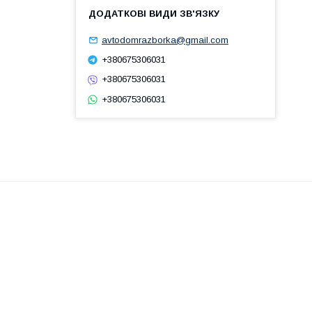
avtodomrazborka@gmail.com
+380675306031
+380675306031
+380675306031