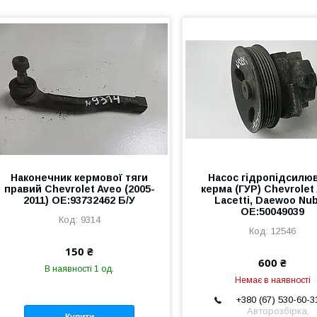
Наконечник кермової тяги
Насос гідропідсилю
правий Chevrolet Aveo (2005-
керма (ГУР) Chevrolet
2011) OE:93732462 Б/У
Lacetti, Daewoo Nub
OE:50049039
9314
12546
150 ₴
600 ₴
В наявності 1 од.
Немає в наявності
+380 (67) 530-60-3
Авторозбірка,
Купити