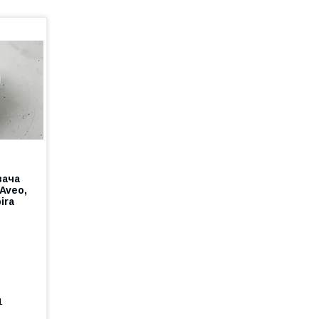
вача
 Aveo,
ira
1