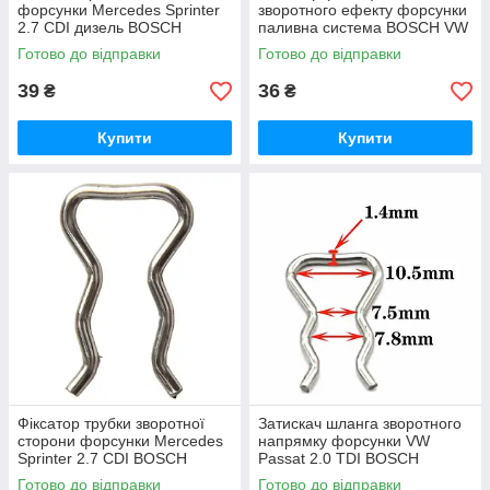
форсунки Mercedes Sprinter
зворотного ефекту форсунки
2.7 CDI дизель BOSCH
паливна система BOSCH VW
Passat 2.0 TDI OE
Готово до відправки
Готово до відправки
F00VC22003
39
36
₴
₴
Купити
Купити
Фіксатор трубки зворотної
Затискач шланга зворотного
сторони форсунки Mercedes
напрямку форсунки VW
Sprinter 2.7 CDI BOSCH
Passat 2.0 TDI BOSCH
Common Rail
Common Rail
Готово до відправки
Готово до відправки