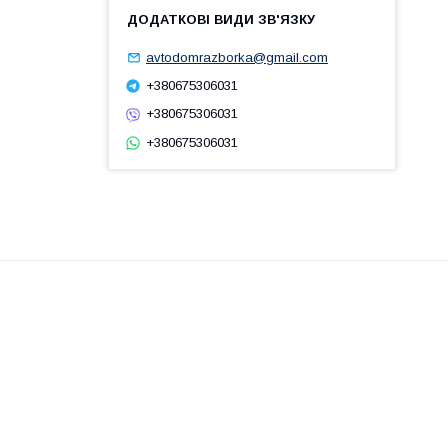
avtodomrazborka@gmail.com
+380675306031
+380675306031
+380675306031