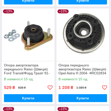
Купити
Купити
–13%
–13%
Опора амортизатора
Опора переднього
переднього Raiso (Швеція)
амортизатора Raiso (Швеція)
Ford Transit/Форд Тразіт 91-
Opel Astra H 2004- #RC02834
00 #RC02062 UACHVJA17
UAMEMLY17
В наявності 15 од.
В наявності 15 од.
529
1 208
₴
₴
608 ₴
1 389 ₴
Купити
Купити
–13%
–13%