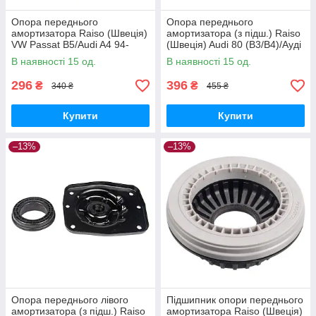
Опора переднього
Опора переднього
амортизатора Raiso (Швеція)
амортизатора (з підш.) Raiso
VW Passat B5/Audi A4 94-
(Швеція) Audi 80 (B3/B4)/Ауді
01,A6 97-05 #RС02082
80 86-95 #RC02453
В наявності 15 од.
В наявності 15 од.
UAINKKB17
UAIXNSM17
296
396
₴
₴
340 ₴
455 ₴
Купити
Купити
–13%
–13%
Опора переднього лівого
Підшипник опори переднього
амортизатора (з підш.) Raiso
амортизатора Raiso (Швеція)