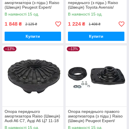
амортизатора (з підш.) Raiso
переднього (з підш.) Raiso
(Швеція) Peugeot Expert/
(Швеція) Toyota Avensis/
Експерт 96- #RC01916
Тойота Авенсіс 08- #RC01011
В наявності 15 од.
В наявності 15 од.
UAKTZKJ17
UADVSKB17
1 848
1 224
₴
₴
2 125 ₴
1 408 ₴
Купити
Купити
–13%
–13%
Опора переднього
Опора переднього правого
амортизатора Raiso (Швеція)
амортизатора (з підш.) Raiso
Audi A6 C7, Ауді А6 Ц7 11-18
(Швеція) Peugeot Expert/
#RC02200 UAMUYSB17
Експерт 96- #RC01917
В наявності 15 од.
В наявності 15 од.