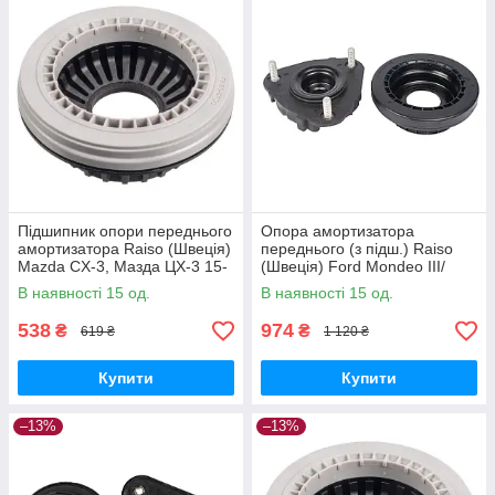
Підшипник опори переднього
Опора амортизатора
амортизатора Raiso (Швеція)
переднього (з підш.) Raiso
Mazda CX-3, Мазда ЦХ-3 15-
(Швеція) Ford Mondeo III/
#RC71960 UARHQKP17
Форд Мондео 3 00-07
В наявності 15 од.
В наявності 15 од.
#RC01211 UAGYXYY17
538
974
₴
₴
619 ₴
1 120 ₴
Купити
Купити
–13%
–13%