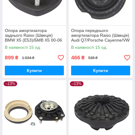
Опора амортизатора
Опора переднього
заднього Raiso (Швеція)
амортизатора Raiso (Швеція)
BMW X5 (E53)/БМВ Х5 00-06
Audi Q7/Porsche Cayenne/VW
#RC02178 UADYYQG17
Touareg 2002- #RС02550
В наявності 15 од.
В наявності 15 од.
UAYXPCZ17
899
466
₴
₴
1 034 ₴
536 ₴
Купити
Купити
–13%
–13%