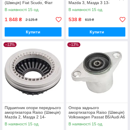
(Швеція) Fiat Scudo, Фіат
Mazda 3, Мазда 3 13-
Скудо 96- #RC01916
#RC71960 UARHQKP17
В наявності 15 од.
В наявності 15 од.
UATLRUK17
1 848
538
₴
₴
2 125 ₴
619 ₴
Купити
Купити
–13%
–13%
Підшипник опори переднього
Опора заднього
амортизатора Raiso (Швеція)
амортизатора Raiso (Швеція)
Mazda 2, Мазда 2 14-
Volkswagen Passat B5/Audi A6
#RC71960 UAEIMEJ17
#RС02196 UAWTPPB17
В наявності 15 од.
В наявності 15 од.