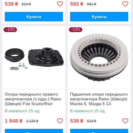
538
592
₴
₴
619 ₴
681 ₴
Купити
Купити
–13%
–13%
Опора переднього правого
Підшипник опори переднього
амортизатора (з підш.) Raiso
амортизатора Raiso (Швеція)
(Швеція) Fiat Scudo/Фіат
Mazda 6, Мазда 6 12-
Скудо 96- #RC01917
#RC71960 UARHQKP17
В наявності 15 од.
В наявності 15 од.
UAKTZKJ17
1 848
538
₴
₴
2 125 ₴
619 ₴