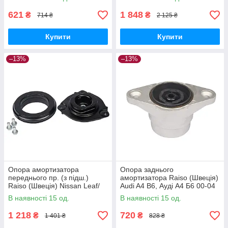
UADODWM17
621
1 848
₴
₴
714 ₴
2 125 ₴
Купити
Купити
–13%
–13%
Опора амортизатора
Опора заднього
переднього пр. (з підш.)
амортизатора Raiso (Швеція)
Raiso (Швеція) Nissan Leaf/
Audi A4 B6, Ауді А4 Б6 00-04
Ніссан Ліф 10- #RC01017
#RC02327 UACVNAE17
В наявності 15 од.
В наявності 15 од.
UACKWMI17
1 218
720
₴
₴
1 401 ₴
828 ₴