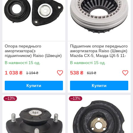
Опора переднього
Підшипник опори переднього
амортизатора(з
амортизатора Raiso (Швеція)
підшипником) Raiso (Швеція)
Mazda CX-5, Мазда ЦХ-5 11-
Mazda 3/ Мазда 3 2004-
#RC71960 UAEIMEJ17
В наявності 15 од.
В наявності 15 од.
#RС02460 UABKPEV17
1 038
538
₴
₴
1 194 ₴
619 ₴
Купити
Купити
–13%
–13%