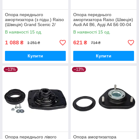
Опора переднього
Опора переднього
амортизатора (з підш.) Raiso
амортизатора Raiso (Швеція)
(Швеція) Grand Scenic 2/
Audi A4 B6, Ауді А4 Б6 00-04
Гранд Сценік 03-09
#RC02200 UAOKBJQ17
В наявності 15 од.
В наявності 15 од.
#RC02318 UAUYERJ17
1 088
621
₴
₴
1 251 ₴
714 ₴
Купити
Купити
–13%
–13%
Опора переднього лівого
Опора амортизатора