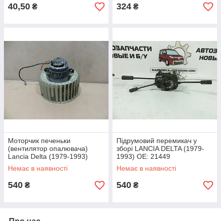
40,50
324
₴
₴
Моторчик печеньки
Підрумовий перемикач у
(вентилятор опалювача)
зборі LANCIA DELTA (1979-
Lancia Delta (1979-1993)
1993) ОЕ: 21449
OE:78518599
Немає в наявності
Немає в наявності
540
540
₴
₴