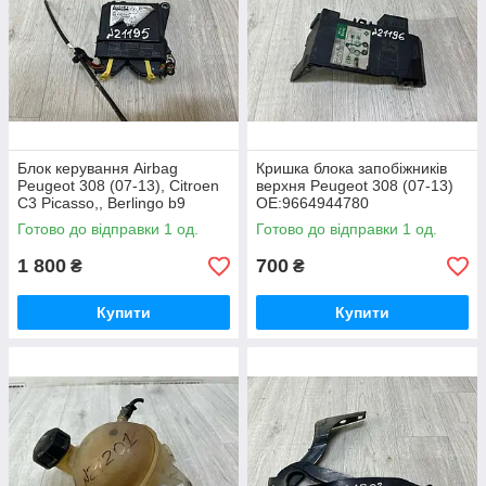
Блок керування Airbag
Кришка блока запобіжників
Peugeot 308 (07-13), Citroen
верхня Peugeot 308 (07-13)
C3 Picasso,, Berlingo b9
OE:9664944780
OE:620504800, 626178500,
Готово до відправки 1 од.
Готово до відправки 1 од.
9803946780
1 800
700
₴
₴
Купити
Купити