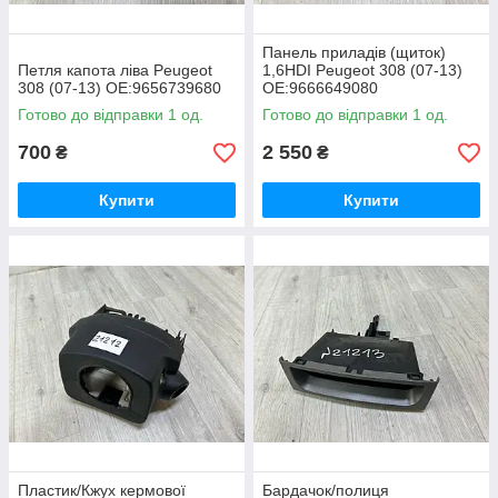
Панель приладів (щиток)
Петля капота ліва Peugeot
1,6HDI Peugeot 308 (07-13)
308 (07-13) OE:9656739680
OE:9666649080
Готово до відправки 1 од.
Готово до відправки 1 од.
700
2 550
₴
₴
Купити
Купити
Пластик/Кжух кермової
Бардачок/полиця