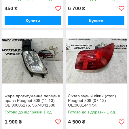
OE:9658867377
L06-00 9658539680
450
6 700
₴
₴
Купити
Купити
Фара протитуманна передня
Ліхтар задній лівий (стоп)
права Peugeot 308 (11-13)
Peugeot 308 (07-13)
OE:90005276, 9674041580
OE:96814447xt
Готово до відправки 1 од.
Готово до відправки 1 од.
1 900
4 500
₴
₴