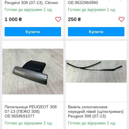
Peugeot 308 (07-13), Citroen
OE:9632984980
C4 B7 OE: 9671675380
Готово до відправки 1 од.
Готово до відправки 1 од.
1 000
250
₴
₴
Купити
Купити
Пепельниця PEUGEOT 308
Важіль склоочисника
07-13 (ПЕЖО 308)
передній лівий (щіткотримач)
OE:9658691077
Peugeot 308 (07-13)
OE:9680477080
Готово до відправки 1 од.
Готово до відправки 1 од.