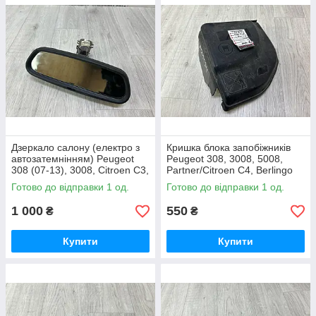
Дзеркало салону (електро з
Кришка блока запобіжників
автозатемнінням) Peugeot
Peugeot 308, 3008, 5008,
308 (07-13), 3008, Citroen C3,
Partner/Citroen C4, Berlingo
C5 OE:96864409xt
B9 OE:9658418180
Готово до відправки 1 од.
Готово до відправки 1 од.
1 000
550
₴
₴
Купити
Купити