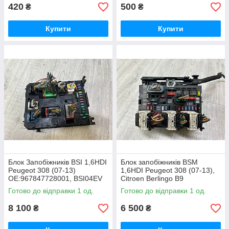
420
500
₴
₴
Купити
Купити
Блок Запобіжників BSI 1,6HDI
Блок запобіжників BSM
Peugeot 308 (07-13)
1,6HDI Peugeot 308 (07-13),
OE:967847728001, BSI04EV
Citroen Berlingo B9
OE:9675878480, BSM-r05-00
Готово до відправки 1 од.
Готово до відправки 1 од.
8 100
6 500
₴
₴