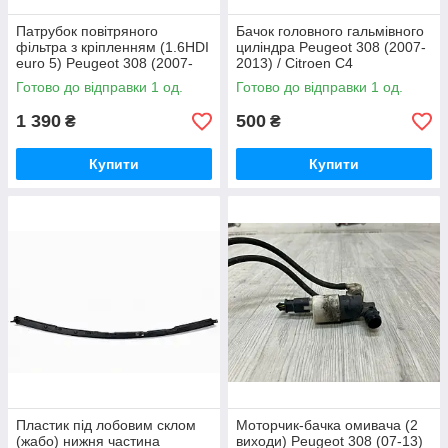
Патрубок повітряного
Бачок головного гальмівного
фільтра з кріпленням (1.6HDI
циліндра Peugeot 308 (2007-
euro 5) Peugeot 308 (2007-
2013) / Citroen C4
2013) OE:9675055580,
OE:9680931580
Готово до відправки 1 од.
Готово до відправки 1 од.
9685952880
1 390
500
₴
₴
Купити
Купити
Пластик під лобовим склом
Моторчик-бачка омивача (2
(жабо) нижня частина
виходи) Peugeot 308 (07-13)