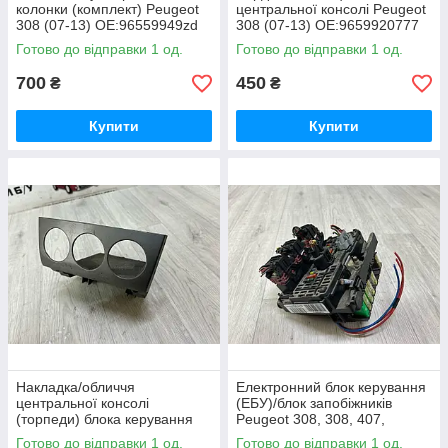
колонки (комплект) Peugeot
центральної консолі Peugeot
308 (07-13) OE:96559949zd
308 (07-13) OE:9659920777
Готово до відправки 1 од.
Готово до відправки 1 од.
700
450
₴
₴
Купити
Купити
Накладка/обличчя
Електронний блок керування
центральної консолі
(ЕБУ)/блок запобіжників
(торпеди) блока керування
Peugeot 308, 308, 407,
пічки Peugeot 308 (07-13)
Jumpy, Citroen C4 OE: BSM-
Готово до відправки 1 од.
Готово до відправки 1 од.