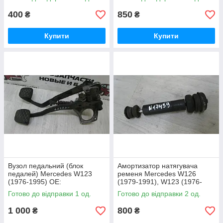
OE: 0332002156
400
850
₴
₴
Купити
Купити
Вузол педальний (блок
Амортизатор натягувача
педалей) Mercedes W123
ременя Mercedes W126
(1976-1995) OE:
(1979-1991), W123 (1976-
A1232940501
1985) A1232401048,
Готово до відправки 1 од.
Готово до відправки 2 од.
1232401048
1 000
800
₴
₴