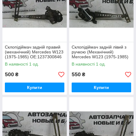
Склопідіймач задній правий
Склопідіймач задній лівий з
(механічний) Mercedes W123
ручкою (Механічний)
(1975-1985) OE:1237300846
Mercedes W123 (1975-1985)
OE:1237301746
В наявності 1 од.
В наявності 1 од.
500
550
₴
₴
Купити
Купити