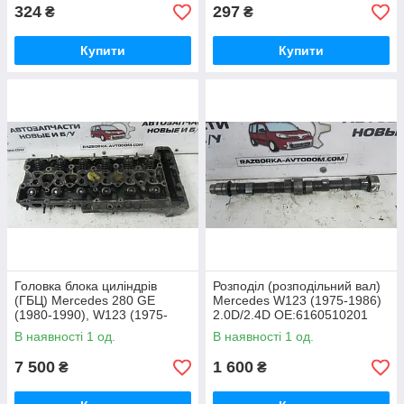
324
297
₴
₴
Купити
Купити
Головка блока циліндрів
Розподіл (розподільний вал)
(ГБЦ) Mercedes 280 GE
Mercedes W123 (1975-1986)
(1980-1990), W123 (1975-
2.0D/2.4D OE:6160510201
1986) 2.8I M110
В наявності 1 од.
В наявності 1 од.
OE:R1100161901
7 500
1 600
₴
₴