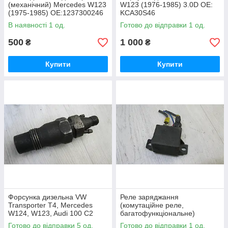
(механічний) Mercedes W123
W123 (1976-1985) 3.0D OE:
(1975-1985) OE:1237300246
KCA30S46
В наявності 1 од.
Готово до відправки 1 од.
500
1 000
₴
₴
Купити
Купити
Форсунка дизельна VW
Реле заряджання
Transporter T4, Mercedes
(комутаційне реле,
W124, W123, Audi 100 C2
багатофункціональне)
1.9/2.4D OE: KCA30SD27/4
Mercedes W460, W115, W123
Готово до відправки 5 од.
Готово до відправки 1 од.