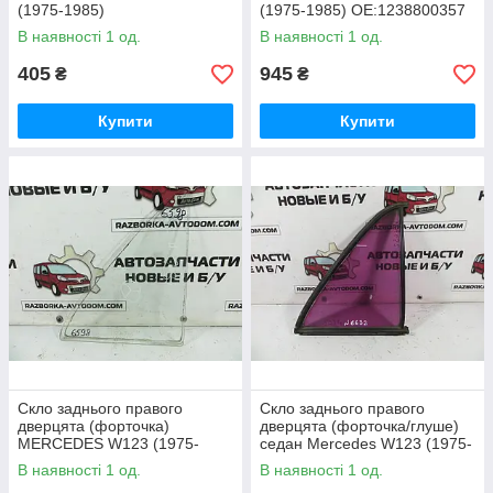
(1975-1985)
(1975-1985) OE:1238800357
В наявності 1 од.
В наявності 1 од.
405
945
₴
₴
Купити
Купити
Скло заднього правого
Скло заднього правого
дверцята (форточка)
дверцята (форточка/глуше)
MERCEDES W123 (1975-
седан Mercedes W123 (1975-
1985) ОЕ: A 123 735 22 09
1985) ОЕ: 1237350224
В наявності 1 од.
В наявності 1 од.