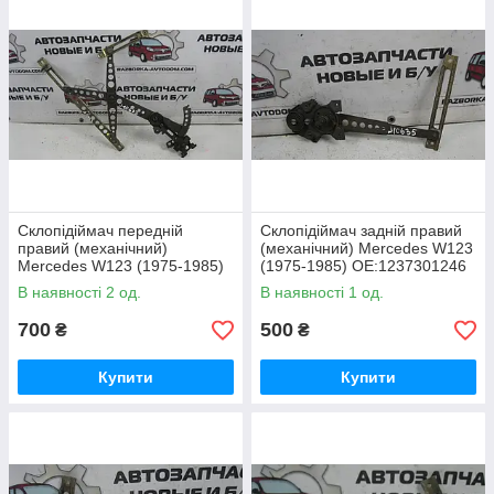
Склопідіймач передній
Склопідіймач задній правий
правий (механічний)
(механічний) Mercedes W123
Mercedes W123 (1975-1985)
(1975-1985) OE:1237301246
OE:1237202246
В наявності 2 од.
В наявності 1 од.
700
500
₴
₴
Купити
Купити