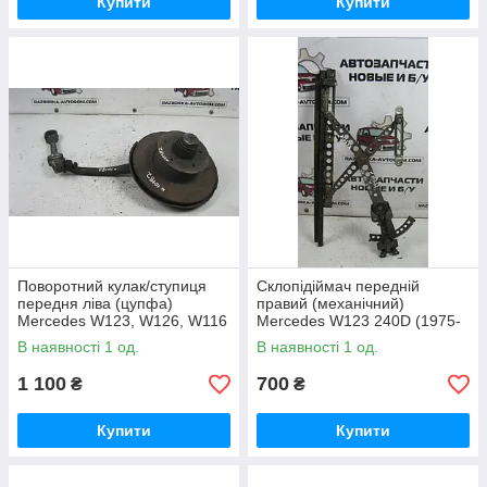
Купити
Купити
Поворотний кулак/ступиця
Склопідіймач передній
передня ліва (цупфа)
правий (механічний)
Mercedes W123, W126, W116
Mercedes W123 240D (1975-
(1975-1986) OE:A1163304020
1985) OE:1237202046
В наявності 1 од.
В наявності 1 од.
1 100
700
₴
₴
Купити
Купити