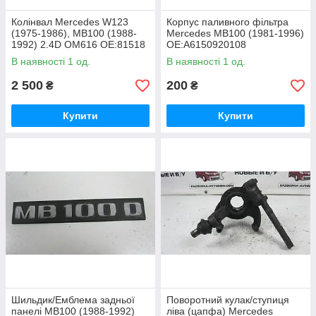
Колінвал Mercedes W123
Корпус паливного фільтра
(1975-1986), MB100 (1988-
Mercedes MB100 (1981-1996)
1992) 2.4D OM616 OE:81518
OE:A6150920108
В наявності 1 од.
В наявності 1 од.
2 500
200
₴
₴
Купити
Купити
Шильдик/Емблема задньої
Поворотний кулак/ступиця
панелі MB100 (1988-1992)
ліва (цапфа) Mercedes