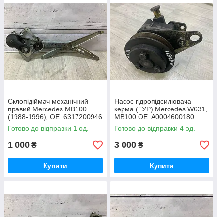
Склопідіймач механічний
Насос гідропідсилювача
правий Mercedes MB100
керма (ГУР) Mercedes W631,
(1988-1996), OE: 6317200946
MB100 OE: A0004600180
Готово до відправки 1 од.
Готово до відправки 4 од.
1 000
3 000
₴
₴
Купити
Купити