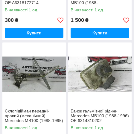
OE:A6318172714
MB100 (1988-
1996) OE:A6313340401
В наявності 1 од.
В наявності 1 од.
300
1 500
₴
₴
Купити
Купити
Склопідіймач передній
Бачок гальмівної рідини
правий (механічний)
Mercedes MB100 (1988-1996)
Mercedes MB100 (1988-1995)
OE:6314310202
OE:A6317200946
В наявності 1 од.
В наявності 1 од.