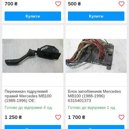
700
500
₴
₴
Купити
Купити
Перемикач підрулевий
Блок запобіжників Mercedes
правий Mercedes MB100
MB100 (1988-1996)
(1988-1996) OE:
6315401373
A6315400144
Готово до відправки 4 од.
Готово до відправки 1 од.
1 250
1 700
₴
₴