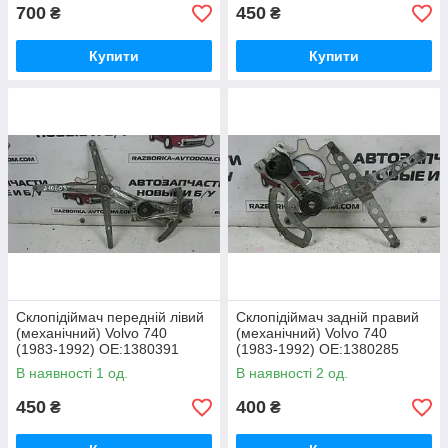
700
450
₴
₴
Купити
Купити
Склопідіймач передній лівий
Склопідіймач задній правий
(механічний) Volvo 740
(механічний) Volvo 740
(1983-1992) OE:1380391
(1983-1992) OE:1380285
В наявності 1 од.
В наявності 2 од.
450
400
₴
₴