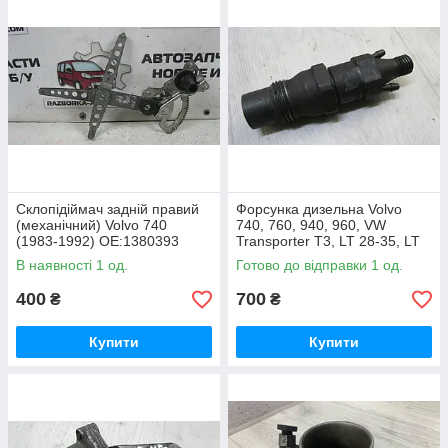
Склопідіймач задній правий
Форсунка дизельна Volvo
(механічний) Volvo 740
740, 760, 940, 960, VW
(1983-1992) OE:1380393
Transporter T3, LT 28-35, LT
40-55 1.6/1.7/2.4D OE:
В наявності 1 од.
Готово до відправки 1 од.
068130201C
400
700
₴
₴
Купити
Купити