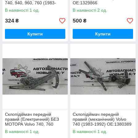
740, 940, 960, 760 (1983-
OE:1329866
1992) ОЕ: 1268537
В наявності 1 од.
В наявності 2 од.
324
500
₴
₴
Купити
Купити
Склопідіймач передній
Склопідіймач передній
правий (Електричний) БЕЗ
правий (механічний) Volvo
МОТОРА Volvo 740, 760
740 (1983-1992) OE:1380389
(1983-1992) OE:3503521
В наявності 1 од.
В наявності 1 од.