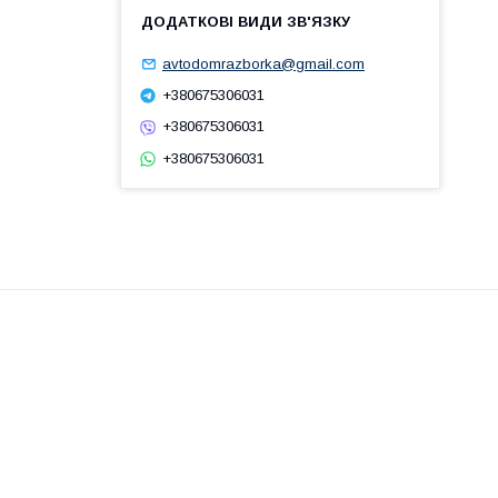
avtodomrazborka@gmail.com
+380675306031
+380675306031
+380675306031