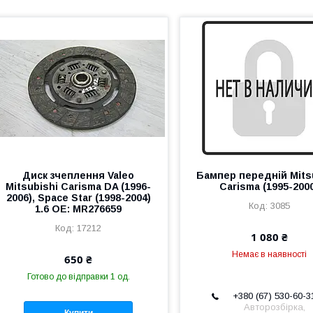
Диск зчеплення Valeo
Бампер передній Mits
Mitsubishi Carisma DA (1996-
Carisma (1995-200
2006), Space Star (1998-2004)
3085
1.6 OE: MR276659
17212
1 080 ₴
Немає в наявності
650 ₴
Готово до відправки 1 од.
+380 (67) 530-60-3
Авторозбірка,
Купити