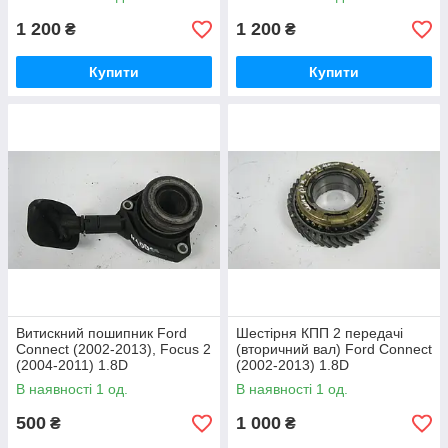
1 200
1 200
₴
₴
Купити
Купити
Витискний пошипник Ford
Шестірня КПП 2 передачі
Connect (2002-2013), Focus 2
(вторичний вал) Ford Connect
(2004-2011) 1.8D
(2002-2013) 1.8D
OE:FT68060
OE:1854046
В наявності 1 од.
В наявності 1 од.
500
1 000
₴
₴