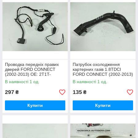
Проводка передніх правих
Патрубок охолодження
дверей FORD CONNECT
картерних газів 1.8TDCI
(2002-2013) ОЕ: 2T1T-
FORD CONNECT (2002-2013)
14K138-FF, 2T1T14K138FF
ОЕ: YS6Q-6A804-AB,
В наявності 1 од.
В наявності 1 од.
YS6Q6A804AB, C72GA
297
135
₴
₴
Купити
Купити