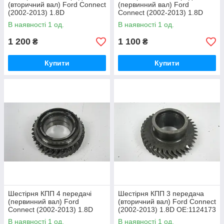
(вторичний вал) Ford Connect
(первинний вал) Ford
(2002-2013) 1.8D
Connect (2002-2013) 1.8D
OE:1028437
OE:1118100
В наявності 1 од.
В наявності 1 од.
1 200
1 100
₴
₴
Купити
Купити
Шестірня КПП 4 передачі
Шестірня КПП 3 передача
(первинний вал) Ford
(вторичний вал) Ford Connect
Connect (2002-2013) 1.8D
(2002-2013) 1.8D OE:1124173
OE:1124686
В наявності 1 од.
В наявності 1 од.