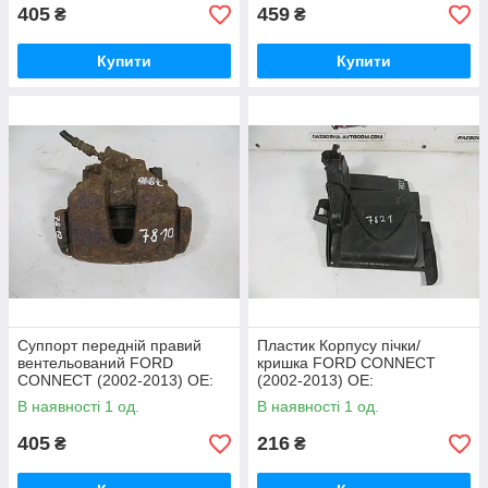
405
459
₴
₴
Купити
Купити
Суппорт передній правий
Пластик Корпусу пічки/
вентельований FORD
кришка FORD CONNECT
CONNECT (2002-2013) ОЕ:
(2002-2013) ОЕ:
5039027, 5039027 + 5039026,
XS4H18C333CG,
В наявності 1 од.
В наявності 1 од.
7T62B135AA
XS4H18K418AE
405
216
₴
₴