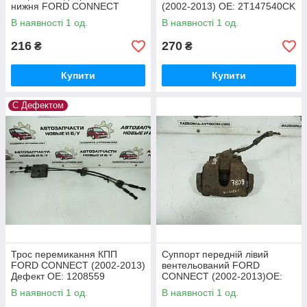
нижня FORD CONNECT
(2002-2013) ОЕ: 2T147540CK
(2002-2013) ОЕ: 1531574
В наявності 1 од.
В наявності 1 од.
216
270
₴
₴
Купити
Купити
С Дефектом
Трос перемикання КПП
Суппорт передній лівий
FORD CONNECT (2002-2013)
вентельований FORD
Дефект ОЕ: 1208559
CONNECT (2002-2013)ОЕ:
2T142011CB, 2T142B302AA
В наявності 1 од.
В наявності 1 од.