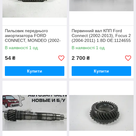
Пильовик переднього
Первинний вал КПП Ford
амортизатора FORD
Connect (2002-2013), Focus 2
CONNECT, MONDEO (2002-
(2004-2011) 1.8D OE:1124655
2013) ОЕ: XS71-3K036-AB,
В наявності 1 од.
В наявності 1 од.
XS713K036AB
54
2 700
₴
₴
Купити
Купити