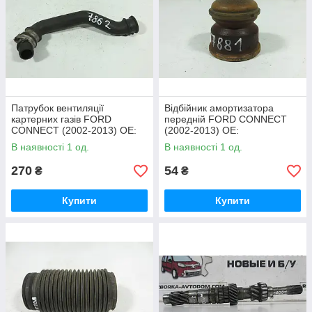
Патрубок вентиляції
Відбійник амортизатора
картерних газів FORD
передній FORD CONNECT
CONNECT (2002-2013) ОЕ:
(2002-2013) ОЕ:
1M5Q6A886AB
1S7W3025AD, 4417586
В наявності 1 од.
В наявності 1 од.
270
54
₴
₴
Купити
Купити