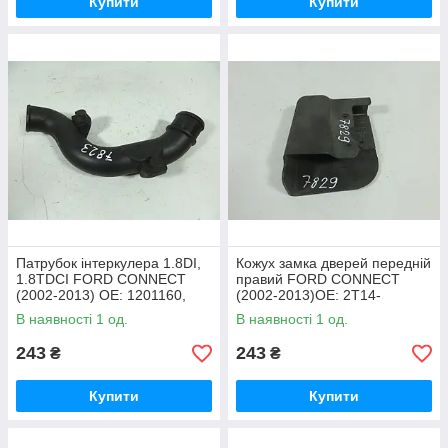
Купити
Купити
Патрубок інтеркулера 1.8DI,
Кожух замка дверей передній
1.8TDCI FORD CONNECT
правий FORD CONNECT
(2002-2013) ОЕ: 1201160,
(2002-2013)ОЕ: 2T14-
2T1Q6F074AC
V218B14-DB,
В наявності 1 од.
В наявності 1 од.
2T14V218B14DB, 1361294,
1337820
243
243
₴
₴
Купити
Купити