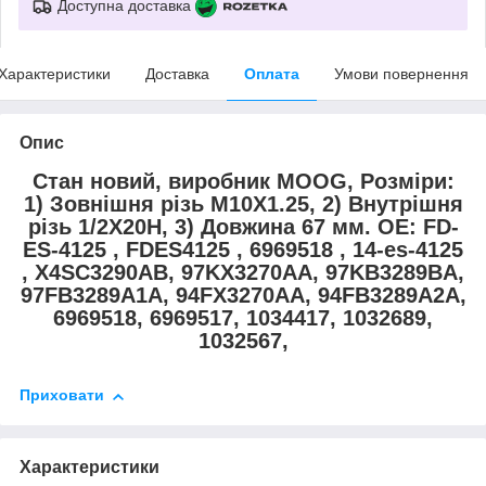
Доступна доставка
Характеристики
Доставка
Оплата
Умови повернення
Опис
Стан новий, виробник MOOG, Розміри:
1) Зовнішня різь M10X1.25, 2) Внутрішня
різь 1/2X20H, 3) Довжина 67 мм. OE: FD-
ES-4125 , FDES4125 , 6969518 , 14-es-4125
, X4SC3290AB, 97KX3270AA, 97KB3289BA,
97FB3289A1A, 94FX3270AA, 94FB3289A2A,
6969518, 6969517, 1034417, 1032689,
1032567,
Приховати
Характеристики