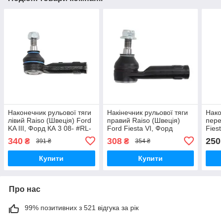
Наконечник рульової тяги
Накінечник рульової тяги
Нако
лівий Raiso (Швеція) Ford
правий Raiso (Швеція)
пере
KA III, Форд КА 3 08- #RL-
Ford Fiesta VI, Форд
Fies
830131F UAZDEQJ17
Фієста 6 08- #RL-830130F
02),
340
308
250
₴
₴
391 ₴
354 ₴
UAPARKX17
Купити
Купити
Про нас
99% позитивних з 521 відгука за рік