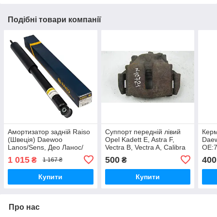
Подібні товари компанії
Амортизатор задній Raiso
Суппорт передній лівий
Керм
(Швеція) Daewoo
Opel Kadett E, Astra F,
Daew
Lanos/Sens, Део Ланос/
Vectra B, Vectra A, Calibra
OE:
Сенс 1998- #RS317444
A, Daewoo Lanos Nexia
1 015
500
400
₴
₴
1 167 ₴
UAFPYYE17
OE:93173143
Купити
Купити
Про нас