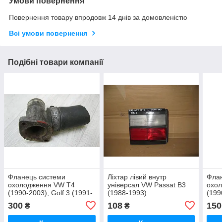
Умови повернення
Повернення товару впродовж 14 днів за домовленістю
Всі умови повернення
Подібні товари компанії
Фланець системи
Ліхтар лівий внутр
Фла
охолодження VW T4
універсал VW Passat B3
охо
(1990-2003), Golf 3 (1991-
(1988-1993)
(199
1998), Passat B3 (1988-
1998
300
108
150
₴
₴
1993) OE: 068121132,
1993
068121133AB