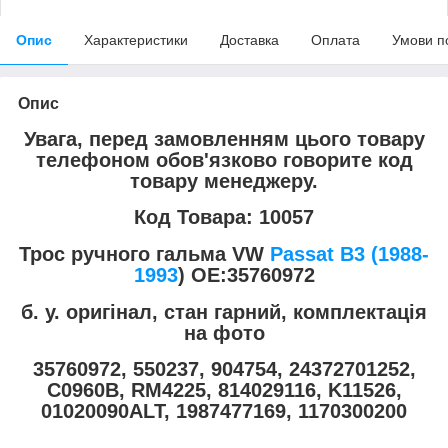
Опис
Характеристики
Доставка
Оплата
Умови п
Опис
Увага, перед замовленням цього товару
телефоном обов'язково говорите код
товару менеджеру.
Код Товара: 10057
Трос ручного гальма VW
Passat B3 (1988-
1993
) OE:35760972
б. у. оригінал, стан гарний, комплектація
на фото
35760972, 550237, 904754, 24372701252,
C0960B, RM4225, 814029116, K11526,
01020090ALT, 1987477169, 1170300200