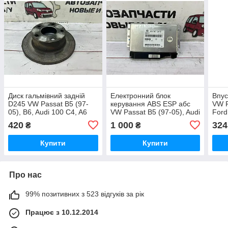
Диск гальмівний задній
Електронний блок
Впус
D245 VW Passat B5 (97-
керування ABS ESP абс
VW P
05), B6, Audi 100 C4, A6
VW Passat B5 (97-05), Audi
Ford
OE:4A0615601A
A4 B5, A6 C5 OE:
Audi
420
1 000
324
₴
₴
8D0907389D, 0265109463
028
Купити
Купити
Про нас
99% позитивних з 523 відгуків за рік
Працює з 10.12.2014