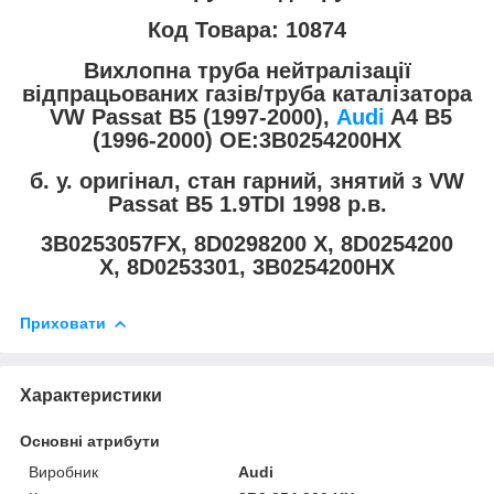
Код Товара: 10874
Вихлопна труба нейтралізації
відпрацьованих газів/труба каталізатора
VW Passat B5 (1997-2000),
Audi
A4 B5
(1996-2000) OE:3B0254200HX
б. у. оригінал, стан гарний, знятий з VW
Passat B5 1.9TDI 1998 р.в.
3B0253057FX, 8D0298200 X, 8D0254200
X, 8D0253301, 3B0254200HX
Приховати
Характеристики
Основні атрибути
Виробник
Audi