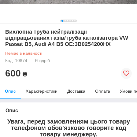
Вихлопна труба нейтралізації
відпрацьованих газів/труба каталізатора VW
Passat B5, Audi A4 B5 OE:3B0254200HX
Немає в наявності
Код: 10874
Роздріб
600
₴
Опис
Характеристики
Доставка
Оплата
Умови п
Опис
Увага, перед замовленням цього товару
телефоном обов'язково говорите код
товару менеджеру.