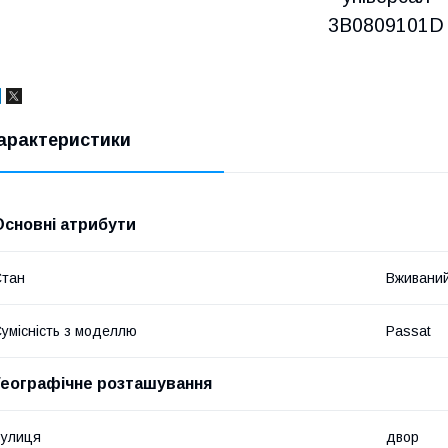
3B0809101D
арактеристики
Основні атрибути
Стан
Вживани
умісність з моделлю
Passat
Географічне розташування
Вулиця
двор