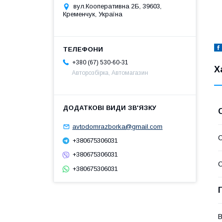
вул.Кооперативна 2Б, 39603,
Кременчук, Україна
+380 (67) 530-60-31
Х
Авторозбірка, Автомагазин
avtodomrazborka@gmail.com
+380675306031
+380675306031
С
+380675306031