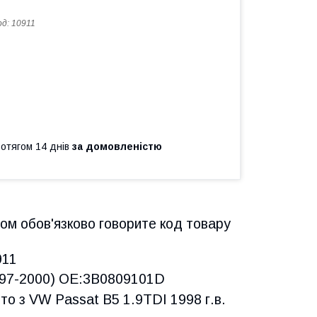
од:
10911
ротягом 14 днів
за домовленістю
ом обов'язково говорите код товару
911
997-2000) OE:3B0809101D
нято з VW Passat B5 1.9TDI 1998 г.в.