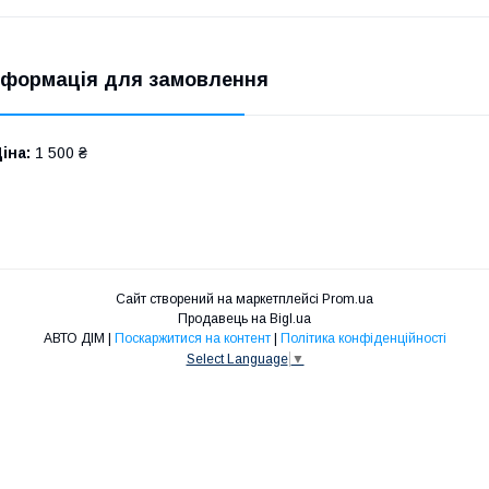
нформація для замовлення
іна:
1 500 ₴
Сайт створений на маркетплейсі
Prom.ua
Продавець на Bigl.ua
АВТО ДІМ |
Поскаржитися на контент
|
Політика конфіденційності
Select Language
▼