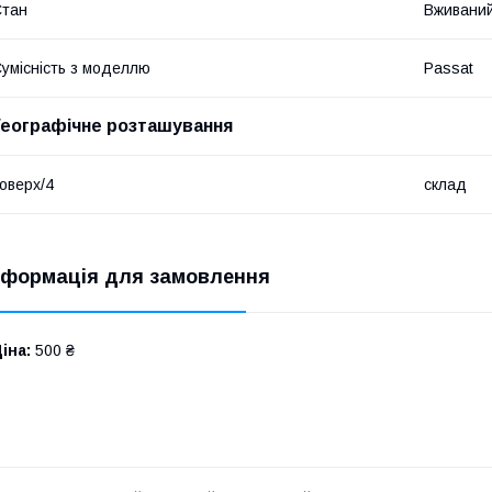
Стан
Вживани
умісність з моделлю
Passat
Географічне розташування
оверх/4
склад
нформація для замовлення
іна:
500 ₴