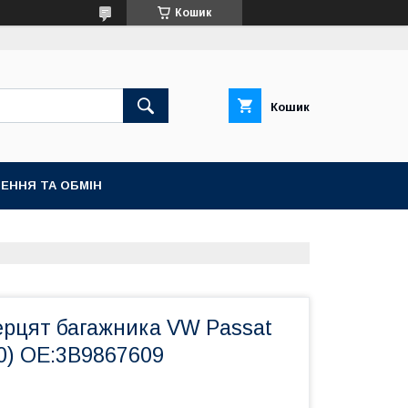
Кошик
Кошик
ЕННЯ ТА ОБМІН
рцят багажника VW Passat
0) OE:3B9867609