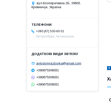
вул.Кооперативна 2Б, 39603,
Кременчук, Україна
+380 (67) 530-60-31
Авторозбірка, Автомагазин
avtodomrazborka@gmail.com
+380675306031
+380675306031
Х
+380675306031