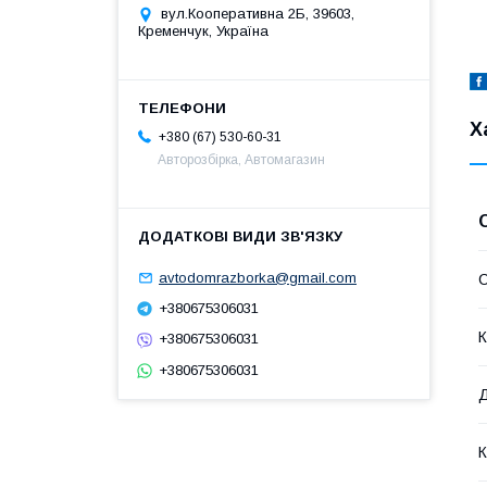
вул.Кооперативна 2Б, 39603,
Кременчук, Україна
Х
+380 (67) 530-60-31
Авторозбірка, Автомагазин
avtodomrazborka@gmail.com
+380675306031
К
+380675306031
+380675306031
Д
К