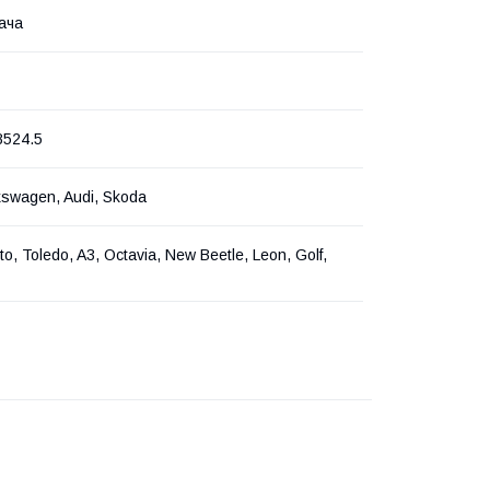
ача
8524.5
kswagen, Audi, Skoda
to, Toledo, A3, Octavia, New Beetle, Leon, Golf,