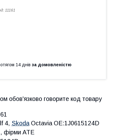
од:
11161
ротягом 14 днів
за домовленістю
ом обов'язково говорите код товару
161
f 4,
Skoda
Octavia OE:1J0615124D
ий, фірми ATE