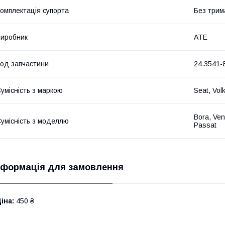
омплектація супорта
Без трим
иробник
ATE
од запчастини
24.3541-
умісність з маркою
Seat, Vol
Bora, Ven
умісність з моделлю
Passat
нформація для замовлення
іна:
450 ₴