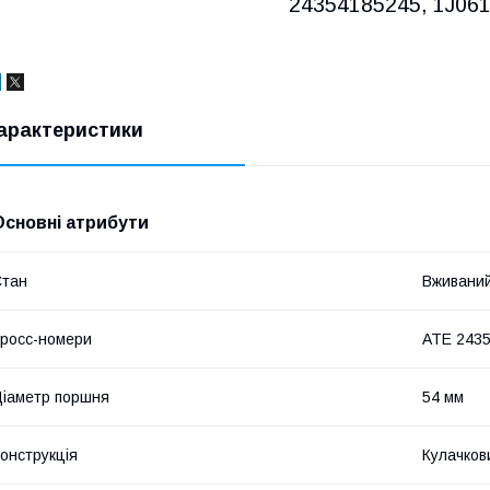
24354185245, 1J06
арактеристики
Основні атрибути
Стан
Вживани
росс-номери
ATE 243
іаметр поршня
54 мм
онструкція
Кулачков