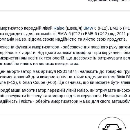
мортизатор передній лівий
Raiso
(Швеція)
BMW
6 (F12), БМВ 6 (Ф1
ка підходить для автомобілів BMW 6 (F12) і БМВ 6 (Ф12) від 2011 
омпанія Raiso, відома своєю надійністю та якістю своїх продуктів.
сновна функція амортизатора - забезпечення плавного руху автомо
ерівностях дороги. Від цього залежить комфорт при керуванні і бе
икористанням новітніх технологій, що дозволяє їм витримувати вел
втомобіля навіть на великих швидкостях.
ей амортизатор має артикул RS314874 і належить до товарної групи
екомендований для використання на таких моделях автомобілів BMW:
упе (F13), 6 Gran Coupe (F06). Це означає, що ви можете бути впевн
ридбавши амортизатор передній лівий Raiso, ви отримаєте високоя
абезпечувати безпеку та комфорт під час керування. Не витрачайте
адійність і якість - оберіть амортизатори Raiso для свого автомоб