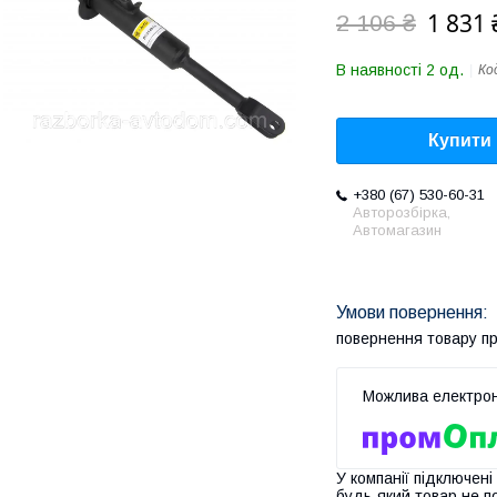
1 831 
2 106 ₴
В наявності 2 од.
Ко
Купити
+380 (67) 530-60-31
Авторозбірка,
Автомагазин
повернення товару п
У компанії підключені
будь-який товар не п