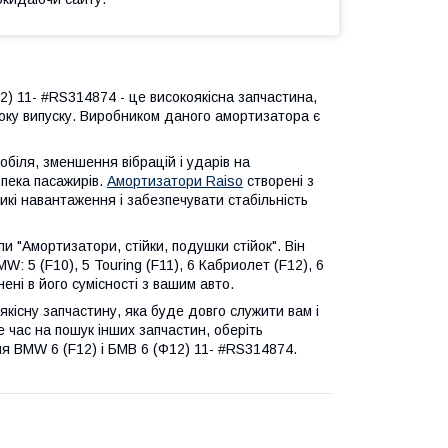
2) 11- #RS314874 - це високоякісна запчастина,
року випуску. Виробником даного амортизатора є
біля, зменшення вібрацій і ударів на
зпека пасажирів.
Амортизатори Raiso
створені з
икі навантаження і забезпечувати стабільність
 "Амортизатори, стійки, подушки стійок". Він
 5 (F10), 5 Touring (F11), 6 Кабриолет (F12), 6
ені в його сумісності з вашим авто.
кісну запчастину, яка буде довго служити вам і
 час на пошук інших запчастин, оберіть
іля BMW 6 (F12) і БМВ 6 (Ф12) 11- #RS314874.