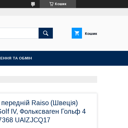
Кошик
Кошик
ЕННЯ ТА ОБМІН
передній Raiso (Швеція)
olf IV, Фольксваген Гольф 4
7368 UAIZJCQ17