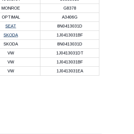
MONROE
G8378
OPTIMAL
A3406G
SEAT
8N0413031D
SKODA
1J0413031BF
SKODA
8N0413031D
VW
1J0413031DT
VW
1J0413031BF
VW
1J0413031EA