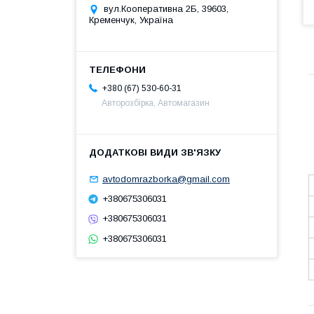
вул.Кооперативна 2Б, 39603,
Кременчук, Україна
+380 (67) 530-60-31
Авторозбірка, Автомагазин
avtodomrazborka@gmail.com
+380675306031
+380675306031
+380675306031