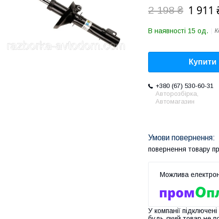
1 911 
2 198 ₴
В наявності 15 од.
К
Купити
+380 (67) 530-60-31
Авторозбірка,
Автомагазин
повернення товару п
У компанії підключені
будь-який товар не п