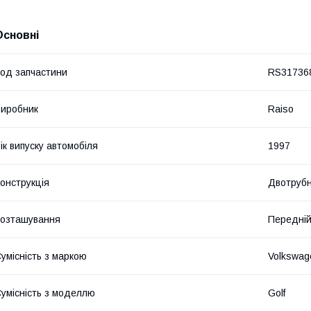
Основні
од запчастини
RS31736
иробник
Raiso
ік випуску автомобіля
1997
онструкція
Двотруб
озташування
Передній
умісність з маркою
Volkswag
умісність з моделлю
Golf