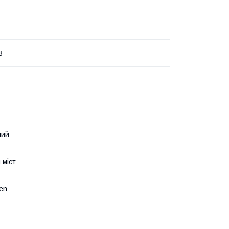
8
ний
 міст
en