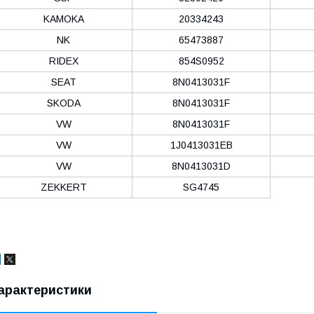
KAMOKA
20334243
NK
65473887
RIDEX
854S0952
SEAT
8N0413031F
SKODA
8N0413031F
VW
8N0413031F
VW
1J0413031EB
VW
8N0413031D
ZEKKERT
SG4745
арактеристики