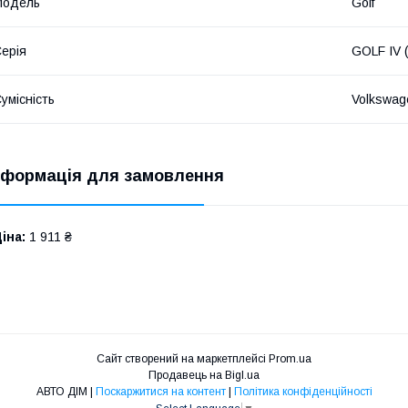
Мoдель
Golf
ерія
GOLF IV 
умісність
Volkswag
нформація для замовлення
іна:
1 911 ₴
Сайт створений на маркетплейсі
Prom.ua
Продавець на Bigl.ua
АВТО ДІМ |
Поскаржитися на контент
|
Політика конфіденційності