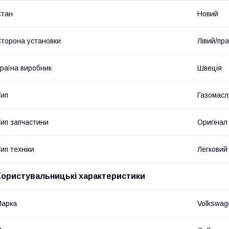
Стан
Новий
торона установки
Лівий/пр
раїна виробник
Швеція
ип
Газомасл
ип запчастини
Оригінал
ип техніки
Легковий
Користувальницькі характеристики
Марка
Volkswag