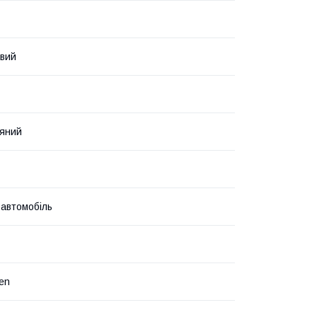
авий
яний
 автомобіль
en