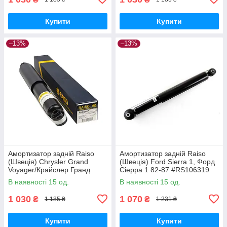
Купити
Купити
–13%
–13%
Амортизатор задній Raiso
Амортизатор задній Raiso
(Швеція) Chrysler Grand
(Швеція) Ford Sierra 1, Форд
Voyager/Крайслер Гранд
Сіерра 1 82-87 #RS106319
Вояжер 99-08 #RS200687
UACXWPA17
В наявності 15 од.
В наявності 15 од.
UANWSFO17
1 030
1 070
₴
₴
1 185 ₴
1 231 ₴
Купити
Купити