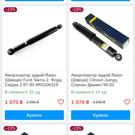
–13%
–13%
Амортизатор задній Raiso
Амортизатор задній Raiso
(Швеція) Ford Sierra 2, Форд
(Швеція) Citroen Jumpy,
Сіерра 2 87-93 #RS106319
Сітроен Джампі 94-02
UAORWYI17
#RS280985 UAEQFLB17
В наявності 15 од.
В наявності 14 од.
1 070
1 070
₴
₴
1 231 ₴
1 231 ₴
Купити
Купити
–13%
–13%