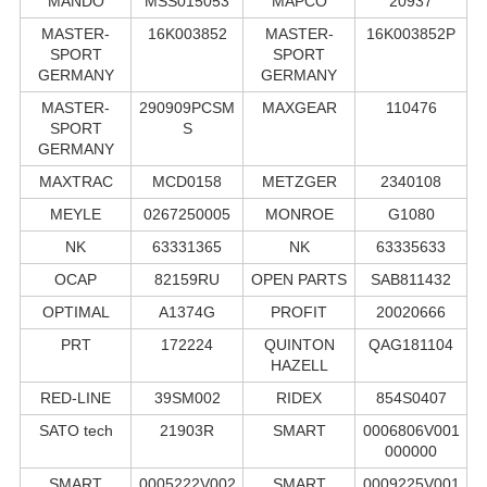
MANDO
MSS015053
MAPCO
20937
MASTER-
16K003852
MASTER-
16K003852P
SPORT
SPORT
GERMANY
GERMANY
MASTER-
290909PCSM
MAXGEAR
110476
SPORT
S
GERMANY
MAXTRAC
MCD0158
METZGER
2340108
MEYLE
0267250005
MONROE
G1080
NK
63331365
NK
63335633
OCAP
82159RU
OPEN PARTS
SAB811432
OPTIMAL
A1374G
PROFIT
20020666
PRT
172224
QUINTON
QAG181104
HAZELL
RED-LINE
39SM002
RIDEX
854S0407
SATO tech
21903R
SMART
0006806V001
000000
SMART
0005222V002
SMART
0009225V001