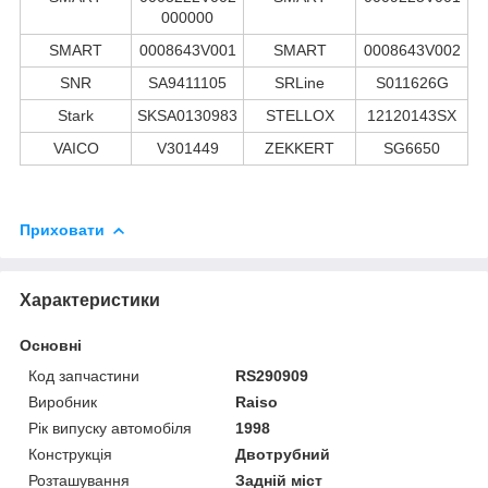
000000
SMART
0008643V001
SMART
0008643V002
SNR
SA9411105
SRLine
S011626G
Stark
SKSA0130983
STELLOX
12120143SX
VAICO
V301449
ZEKKERT
SG6650
Приховати
Характеристики
Основні
Код запчастини
RS290909
Виробник
Raiso
Рік випуску автомобіля
1998
Конструкція
Двотрубний
Розташування
Задній міст