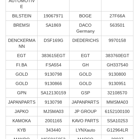
AUTOMOTIV
E
BILSTEIN
19067971
BOGE
27F66A
BREMSI
SA1869
DACO
563501
Germany
DENCKERMA
DSF169G
DIEDERICHS
9970158
NN
EGT
383615EGT
EGT
383760EGT
FI.BA
FSA554
GH
GH337540
GOLD
9130798
GOLD
9130800
GOLD
9130866
GOLD
9130951
GPN
SA12130159
GSP
32108570
JAPANPARTS
9130798
JAPANPARTS
MMSMA03
JAPKO
MJSMA03
JP GROUP
6152100100
KAMOKA
2001165
KAVO PARTS
SSA10253
KYB
343440
LYNXauto
G12964LR