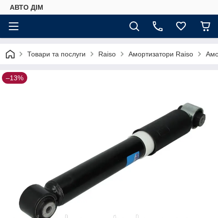
АВТО ДIМ
Товари та послуги
Raiso
Амортизатори Raiso
Амо
–13%