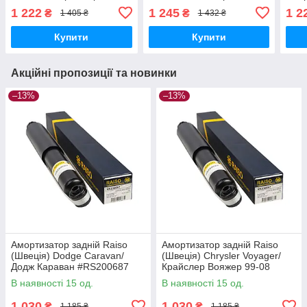
04 #RS310015
Кроссблейд 02-03
98-
1 222
1 245
1 2
₴
₴
1 405 ₴
1 432 ₴
UATTCBP17
#RS290909 UAQUXLH17
UAT
Купити
Купити
Акційні пропозиції та новинки
–13%
–13%
Амортизатор задній Raiso
Амортизатор задній Raiso
(Швеція) Dodge Caravan/
(Швеція) Chrysler Voyager/
Додж Караван #RS200687
Крайслер Вояжер 99-08
UAKHNFL17
#RS200687 UANWSFO17
В наявності 15 од.
В наявності 15 од.
1 030
1 030
₴
₴
1 185 ₴
1 185 ₴