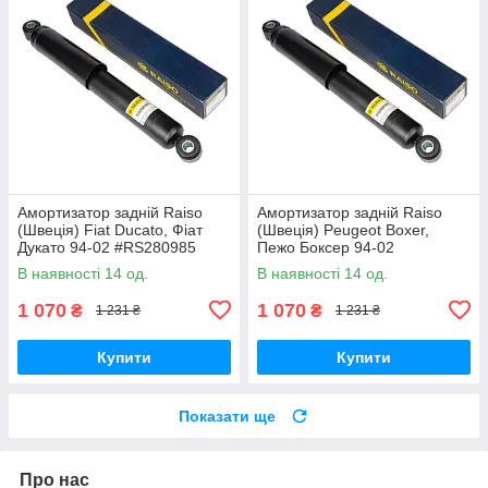
Амортизатор задній Raiso
Амортизатор задній Raiso
(Швеція) Fiat Ducato, Фіат
(Швеція) Peugeot Boxer,
Дукато 94-02 #RS280985
Пежо Боксер 94-02
UAKFKVB17
#RS280985 UAKFKVB17
В наявності 14 од.
В наявності 14 од.
1 070
1 070
₴
₴
1 231 ₴
1 231 ₴
Купити
Купити
Показати ще
Про нас