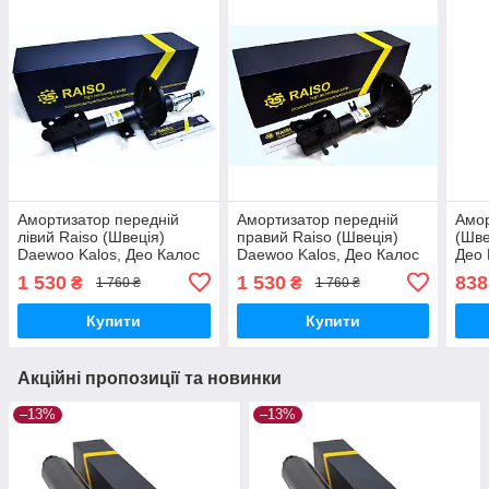
Амортизатор передній
Амортизатор передній
Амор
лівий Raiso (Швеція)
правий Raiso (Швеція)
(Шве
Daewoo Kalos, Део Калос
Daewoo Kalos, Део Калос
Део 
05- #RS314766
05- #RS314767
#RS
1 530
1 530
838
₴
₴
1 760 ₴
1 760 ₴
UAHHTOG17
UAOHIWF17
Купити
Купити
Акційні пропозиції та новинки
–13%
–13%