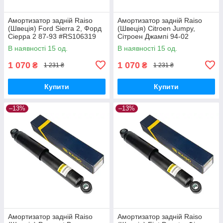
Амортизатор задній Raiso
Амортизатор задній Raiso
(Швеція) Ford Sierra 2, Форд
(Швеція) Citroen Jumpy,
Сіерра 2 87-93 #RS106319
Сітроен Джампі 94-02
UAORWYI17
#RS280985 UAEQFLB17
В наявності 15 од.
В наявності 15 од.
1 070
1 070
₴
₴
1 231 ₴
1 231 ₴
Купити
Купити
–13%
–13%
Амортизатор задній Raiso
Амортизатор задній Raiso