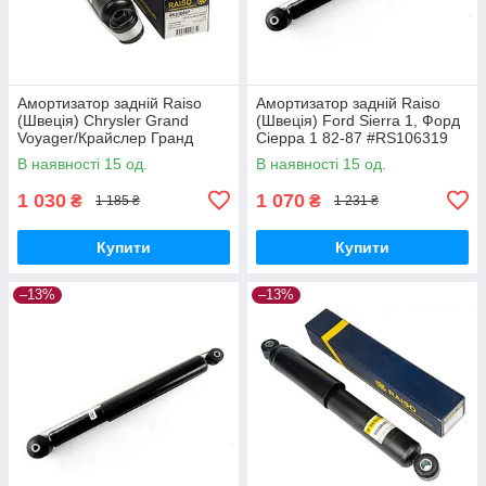
Амортизатор задній Raiso
Амортизатор задній Raiso
(Швеція) Chrysler Grand
(Швеція) Ford Sierra 1, Форд
Voyager/Крайслер Гранд
Сіерра 1 82-87 #RS106319
Вояжер 99-08 #RS200687
UACXWPA17
В наявності 15 од.
В наявності 15 од.
UANWSFO17
1 030
1 070
₴
₴
1 185 ₴
1 231 ₴
Купити
Купити
–13%
–13%