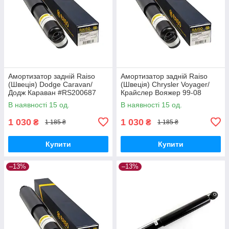
Амортизатор задній Raiso
Амортизатор задній Raiso
(Швеція) Dodge Caravan/
(Швеція) Chrysler Voyager/
Додж Караван #RS200687
Крайслер Вояжер 99-08
UAKHNFL17
#RS200687 UANWSFO17
В наявності 15 од.
В наявності 15 од.
1 030
1 030
₴
₴
1 185 ₴
1 185 ₴
Купити
Купити
–13%
–13%