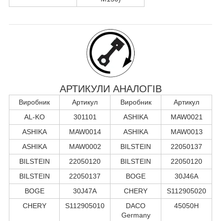
АРТИКУЛИ АНАЛОГІВ
Виробник
Артикул
Виробник
Артикул
AL-KO
301101
ASHIKA
MAW0021
ASHIKA
MAW0014
ASHIKA
MAW0013
ASHIKA
MAW0002
BILSTEIN
22050137
BILSTEIN
22050120
BILSTEIN
22050120
BILSTEIN
22050137
BOGE
30J46A
BOGE
30J47A
CHERY
S112905020
CHERY
S112905010
DACO
45050H
Germany