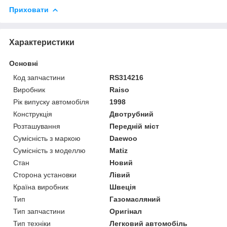
Приховати
Характеристики
Основні
Код запчастини
RS314216
Виробник
Raiso
Рік випуску автомобіля
1998
Конструкція
Двотрубний
Розташування
Передній міст
Сумісність з маркою
Daewoo
Сумісність з моделлю
Matiz
Стан
Новий
Сторона установки
Лівий
Країна виробник
Швеція
Тип
Газомасляний
Тип запчастини
Оригінал
Тип техніки
Легковий автомобіль