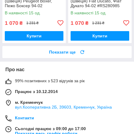
(Швеція) Peugeot Boxer,
(Швеція) Fiat Ducato, Фіат
Пежо Боксер 94-02
Дукато 94-02 #RS280985
#RS280985 UAKFKVB17
UAKFKVB17
В наявності 15 од.
В наявності 15 од.
1 070
1 070
₴
₴
1 231 ₴
1 231 ₴
Купити
Купити
Показати ще
Про нас
99% позитивних з 523 відгуків за рік
Працює з 10.12.2014
м. Кременчук
вул.Кооперативна 2Б, 39603, Кременчук, Україна
Контакти
Сьогодні працює з 09:00 до 17:00
Показати весь графік роботи