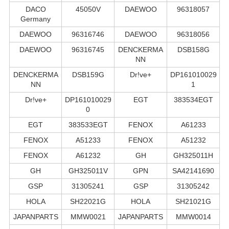
DACO
45050V
DAEWOO
96318057
Germany
DAEWOO
96316746
DAEWOO
96318056
DAEWOO
96316745
DENCKERMA
DSB158G
NN
DENCKERMA
DSB159G
Dr!ve+
DP161010029
NN
1
Dr!ve+
DP161010029
EGT
383534EGT
0
EGT
383533EGT
FENOX
A61233
FENOX
A51233
FENOX
A51232
FENOX
A61232
GH
GH325011H
GH
GH325011V
GPN
SA42141690
GSP
31305241
GSP
31305242
HOLA
SH22021G
HOLA
SH21021G
JAPANPARTS
MMW0021
JAPANPARTS
MMW0014