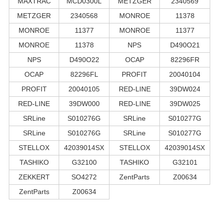
MAXTRAC
MCD0300L
METZGER
2340569
METZGER
2340568
MONROE
11378
MONROE
11377
MONROE
11377
MONROE
11378
NPS
D490O21
NPS
D490O22
OCAP
82296FR
OCAP
82296FL
PROFIT
20040104
PROFIT
20040105
RED-LINE
39DW024
RED-LINE
39DW000
RED-LINE
39DW025
SRLine
S010276G
SRLine
S010277G
SRLine
S010276G
SRLine
S010277G
STELLOX
42039014SX
STELLOX
42039014SX
TASHIKO
G32100
TASHIKO
G32101
ZEKKERT
SO4272
ZentParts
Z00634
ZentParts
Z00634