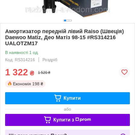
Амортизатор передній лівий Raiso (Швеція)
Daewoo Matiz, Део Матіз 98-15 #RS314216
UALOTZM17
В наявності 1 од.
Код: RS314216
Роздріб
1 322
₴
1 520 ₴
Економія
198 ₴
Купити
або
Купити з