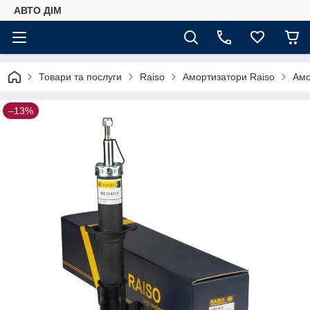
АВТО ДIМ
Товари та послуги
Raiso
Амортизатори Raiso
Амо
–13%