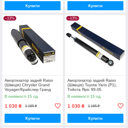
Купити
Купити
–13%
–13%
Амортизатор задній Raiso
Амортизатор задній Raiso
(Швеція) Chrysler Grand
(Швеція) Toyota Yaris (P1),
Voyager/Крайслер Гранд
Тойота Яріс 99-05
Вояжер 99-08 #RS200687
#RS280523 UAMRDJA17
В наявності 15 од.
В наявності 15 од.
UANWSFO17
1 030
1 030
₴
₴
1 185 ₴
1 185 ₴
Купити
Купити