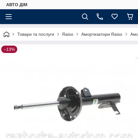
АВТО ДIМ
Товари та послуги
Raiso
Амортизатори Raiso
Амо
–13%