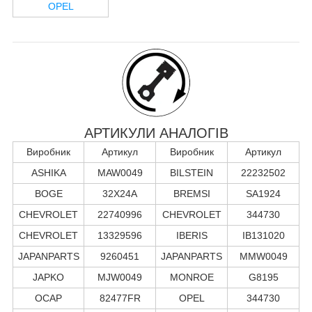
OPEL
АРТИКУЛИ АНАЛОГІВ
Виробник
Артикул
Виробник
Артикул
ASHIKA
MAW0049
BILSTEIN
22232502
BOGE
32X24A
BREMSI
SA1924
CHEVROLET
22740996
CHEVROLET
344730
CHEVROLET
13329596
IBERIS
IB131020
JAPANPARTS
9260451
JAPANPARTS
MMW0049
JAPKO
MJW0049
MONROE
G8195
OCAP
82477FR
OPEL
344730