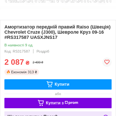
Амортизатор передній правий Raiso (Швеція)
Chevrolet Cruze (J300), Шевроле Круз 09-16
#RS317587 UASXJNS17
В наявності 9 од.
Код: RS317587
Роздріб
2 087
₴
2 400 ₴
Економія
313 ₴
Купити
або
Купити з