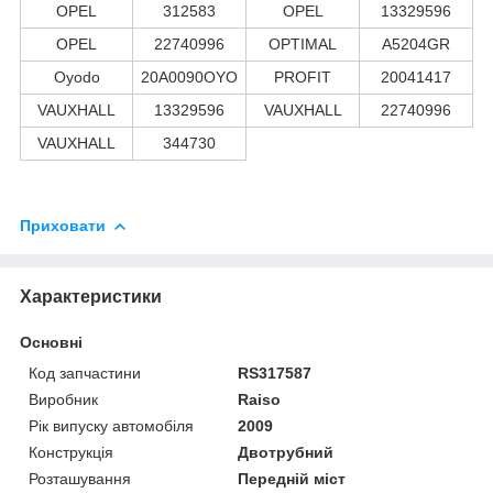
OPEL
312583
OPEL
13329596
OPEL
22740996
OPTIMAL
A5204GR
Oyodo
20A0090OYO
PROFIT
20041417
VAUXHALL
13329596
VAUXHALL
22740996
VAUXHALL
344730
Приховати
Характеристики
Основні
Код запчастини
RS317587
Виробник
Raiso
Рік випуску автомобіля
2009
Конструкція
Двотрубний
Розташування
Передній міст