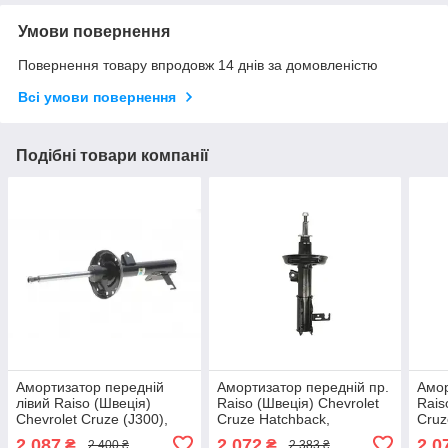
Умови повернення
Повернення товару впродовж 14 днів за домовленістю
Всі умови повернення
Подібні товари компанії
Амортизатор передній
Амортизатор передній пр.
Амор
лівий Raiso (Швеція)
Raiso (Швеція) Chevrolet
Rais
Chevrolet Cruze (J300),
Cruze Hatchback,
Cruz
Шевроле Круз 09-16
Шевроле Круз 11-
#ST
2 087
2 072
2 0
₴
₴
2 400 ₴
2 383 ₴