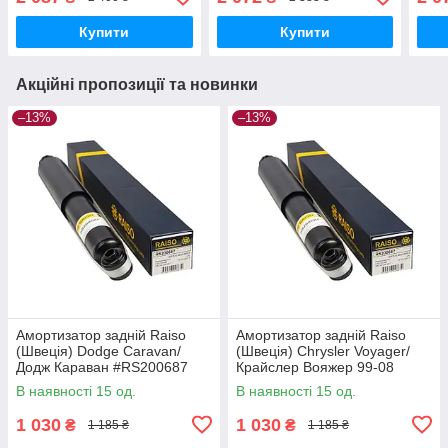
#RS317586 UANDSQS17
#ST472315 UAUGLON17
Купити
Купити
Акційні пропозиції та новинки
–13%
–13%
Амортизатор задній Raiso
Амортизатор задній Raiso
(Швеція) Dodge Caravan/
(Швеція) Chrysler Voyager/
Додж Караван #RS200687
Крайслер Вояжер 99-08
UAKHNFL17
#RS200687 UANWSFO17
В наявності 15 од.
В наявності 15 од.
1 030
1 030
₴
₴
1 185 ₴
1 185 ₴