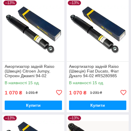
–13%
–13%
Амортизатор задній Raiso
Амортизатор задній Raiso
(Швеція) Citroen Jumpy,
(Швеція) Fiat Ducato, Фіат
Сітроен Джампі 94-02
Дукато 94-02 #RS280985
#RS280985 UAEQFLB17
UAKFKVB17
В наявності 15 од.
В наявності 15 од.
1 070
1 070
₴
₴
1 231 ₴
1 231 ₴
Купити
Купити
–13%
–13%