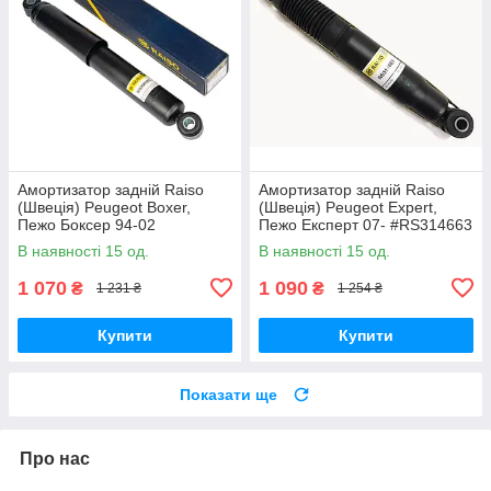
Амортизатор задній Raiso
Амортизатор задній Raiso
(Швеція) Peugeot Boxer,
(Швеція) Peugeot Expert,
Пежо Боксер 94-02
Пежо Експерт 07- #RS314663
#RS280985 UAKFKVB17
UAFHXFG17
В наявності 15 од.
В наявності 15 од.
1 070
1 090
₴
₴
1 231 ₴
1 254 ₴
Купити
Купити
Показати ще
Про нас