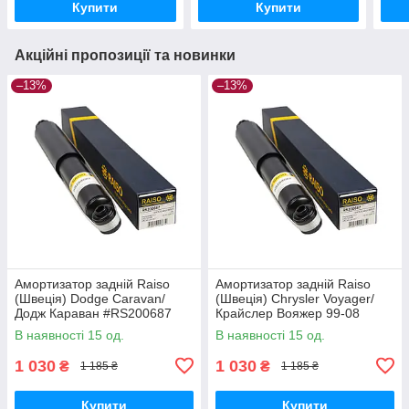
Купити
Купити
Акційні пропозиції та новинки
–13%
–13%
Амортизатор задній Raiso
Амортизатор задній Raiso
(Швеція) Dodge Caravan/
(Швеція) Chrysler Voyager/
Додж Караван #RS200687
Крайслер Вояжер 99-08
UAKHNFL17
#RS200687 UANWSFO17
В наявності 15 од.
В наявності 15 од.
1 030
1 030
₴
₴
1 185 ₴
1 185 ₴
Купити
Купити