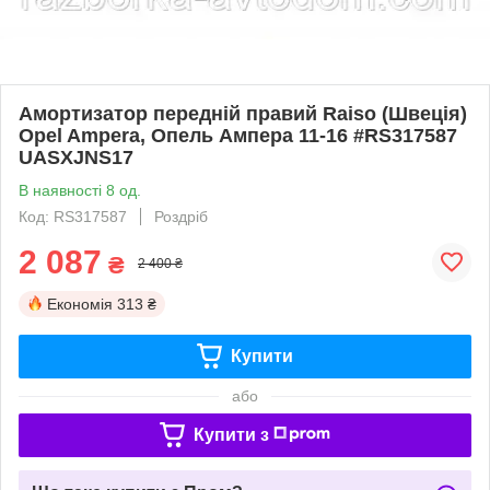
Амортизатор передній правий Raiso (Швеція)
Opel Ampera, Опель Ампера 11-16 #RS317587
UASXJNS17
В наявності 8 од.
Код: RS317587
Роздріб
2 087
₴
2 400 ₴
Економія
313 ₴
Купити
або
Купити з