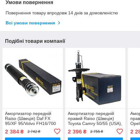
Умови повернення
Повернення товару впродовж 14 днів за домовленістю
Всі умови повернення
Подібні товари компанії
Амортизатор передній
Амортизатор передній
Амор
Raiso (Швеція) Daf FX
правий Raiso (Швеція)
прав
95/XF 95/Volvo FH16/700
Toyota Camry 50/55 (USA),
Opel
(на лист. ресорах) 97-
Камрі 50/55 12-17
Анта
2 384
2 396
2 2
₴
₴
2 742 ₴
2 755 ₴
#RS290980 UAWZUXZ17
#RS339288 UAYDBWE17
UAA