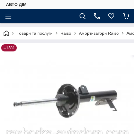
АВТО ДIМ
Товари та послуги
Raiso
Амортизатори Raiso
Амо
–13%