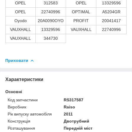
OPEL
312583
OPEL
13329596
OPEL
22740996
OPTIMAL
A5204GR
Oyodo
20A0090OYO
PROFIT
20041417
VAUXHALL
13329596
VAUXHALL
22740996
VAUXHALL
344730
Приховати
Характеристики
Основні
Код запчастини
RS317587
Виробник
Raiso
Рік випуску автомобіля
2011
Конструкція
Двотрубний
Розташування
Передній міст