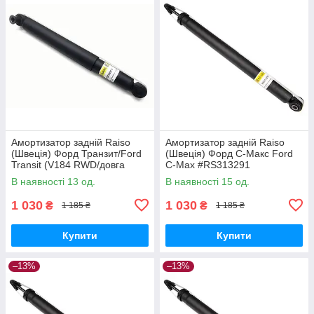
Амортизатор задній Raiso
Амортизатор задній Raiso
(Швеція) Форд Транзит/Ford
(Швеція) Форд С-Макс Ford
Transit (V184 RWD/довга
C-Max #RS313291
база) 00-06 #RS230964
UAGYLSJ17
В наявності 13 од.
В наявності 15 од.
UAEZREJ17
1 030
1 030
₴
₴
1 185 ₴
1 185 ₴
Купити
Купити
–13%
–13%