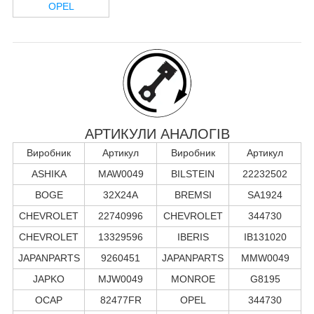
OPEL
АРТИКУЛИ АНАЛОГІВ
Виробник
Артикул
Виробник
Артикул
ASHIKA
MAW0049
BILSTEIN
22232502
BOGE
32X24A
BREMSI
SA1924
CHEVROLET
22740996
CHEVROLET
344730
CHEVROLET
13329596
IBERIS
IB131020
JAPANPARTS
9260451
JAPANPARTS
MMW0049
JAPKO
MJW0049
MONROE
G8195
OCAP
82477FR
OPEL
344730