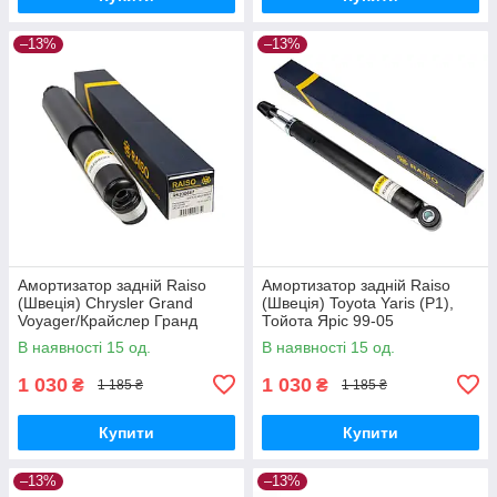
–13%
–13%
Амортизатор задній Raiso
Амортизатор задній Raiso
(Швеція) Chrysler Grand
(Швеція) Toyota Yaris (P1),
Voyager/Крайслер Гранд
Тойота Яріс 99-05
Вояжер 99-08 #RS200687
#RS280523 UAMRDJA17
В наявності 15 од.
В наявності 15 од.
UANWSFO17
1 030
1 030
₴
₴
1 185 ₴
1 185 ₴
Купити
Купити
–13%
–13%