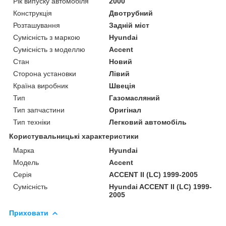
Рік випуску автомобіля
2000
Конструкція
Двотрубний
Розташування
Задній міст
Сумісність з маркою
Hyundai
Сумісність з моделлю
Accent
Стан
Новий
Сторона установки
Лівий
Країна виробник
Швеція
Тип
Газомасляний
Тип запчастини
Оригінал
Тип техніки
Легковий автомобіль
Користувальницькі характеристики
Марка
Hyundai
Мoдель
Accent
Серія
ACCENT II (LC) 1999-2005
Сумісність
Hyundai ACCENT II (LC) 1999-
2005
Приховати