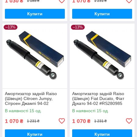
1 030
1 070
₴
₴
1 185 ₴
1 231 ₴
Купити
Купити
–13%
–13%
Амортизатор задній Raiso
Амортизатор задній Raiso
(Швеція) Citroen Jumpy,
(Швеція) Fiat Ducato, Фіат
Сітроен Джампі 94-02
Дукато 94-02 #RS280985
#RS280985 UAEQFLB17
UAKFKVB17
В наявності 15 од.
В наявності 15 од.
1 070
1 070
₴
₴
1 231 ₴
1 231 ₴
Купити
Купити