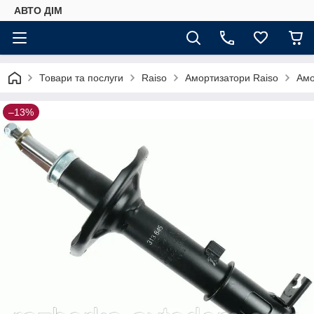
АВТО ДIМ
Товари та послуги
Raiso
Амортизатори Raiso
Амо
–13%