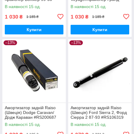
#RS200687 UANWSFO17
Вояжер 99-08 #RS200687
В наявності 15 од.
В наявності 15 од.
UANWSFO17
1 030
1 030
₴
₴
1 185 ₴
1 185 ₴
Купити
Купити
–13%
–13%
Амортизатор задній Raiso
Амортизатор задній Raiso
(Швеція) Dodge Caravan/
(Швеція) Ford Sierra 2, Форд
Додж Караван #RS200687
Сіерра 2 87-93 #RS106319
UAKHNFL17
UAORWYI17
В наявності 15 од.
В наявності 15 од.