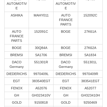
AUTOMOTIV
AUTOMOTIV
E
E
ASHIKA
MAHY011
AUTO
152092C
FRANCE
PARTS
AUTO
152091C
BOGE
27K61A
FRANCE
PARTS
BOGE
30Q84A
BOGE
27K62A
BREMSI
SA1706
BREMSI
SA1834
DACO
551301R
DACO
551301L
Germany
Germany
DIEDERICHS
9970409L
DIEDERICHS
9970409R
EGT
383540EGT
EGT
383541EGT
FENOX
A52076
FENOX
A52077
GH
GH323410V
GH
GH323410H
GOLD
9150818
GOLD
9250469