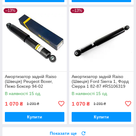
–13%
–13%
Амортизатор задній Raiso
Амортизатор задній Raiso
(Швеція) Peugeot Boxer,
(Швеція) Ford Sierra 1, Форд
Пежо Боксер 94-02
Сіерра 1 82-87 #RS106319
#RS280985 UAKFKVB17
UACXWPA17
В наявності 15 од.
В наявності 15 од.
1 070
1 070
₴
₴
1 231 ₴
1 231 ₴
Купити
Купити
Показати ще