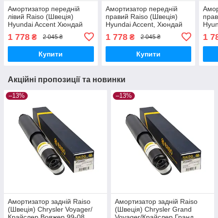
Амортизатор передній
Амортизатор передній
Амор
лівий Raiso (Швеція)
правий Raiso (Швеція)
прав
Hyundai Accent Хюндай
Hyundai Accent, Хюндай
Hyun
Акцент #RS313517
Акцент #RS313518
Акце
1 778
1 778
1 7
₴
₴
2 045 ₴
2 045 ₴
UAXVXJS17
UAOTNEH17
UAX
Купити
Купити
Акційні пропозиції та новинки
–13%
–13%
Амортизатор задній Raiso
Амортизатор задній Raiso
(Швеція) Chrysler Voyager/
(Швеція) Chrysler Grand
Крайслер Вояжер 99-08
Voyager/Крайслер Гранд