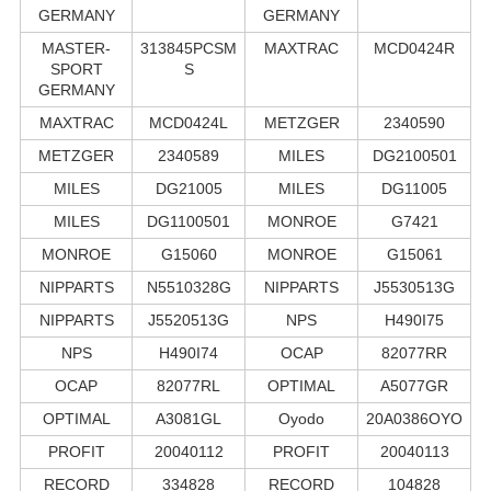
GERMANY
GERMANY
MASTER-
313845PCSM
MAXTRAC
MCD0424R
SPORT
S
GERMANY
MAXTRAC
MCD0424L
METZGER
2340590
METZGER
2340589
MILES
DG2100501
MILES
DG21005
MILES
DG11005
MILES
DG1100501
MONROE
G7421
MONROE
G15060
MONROE
G15061
NIPPARTS
N5510328G
NIPPARTS
J5530513G
NIPPARTS
J5520513G
NPS
H490I75
NPS
H490I74
OCAP
82077RR
OCAP
82077RL
OPTIMAL
A5077GR
OPTIMAL
A3081GL
Oyodo
20A0386OYO
PROFIT
20040112
PROFIT
20040113
RECORD
334828
RECORD
104828