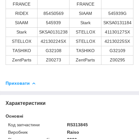
FRANCE
FRANCE
RIDEX
854S0569
SIAAM
545939G
SIAAM
545939
Stark
SKSA0131184
Stark
SKSA0131238
STELLOX
41130127SX
STELLOX
42130224SX
STELLOX
42130225SX
TASHIKO
G32108
TASHIKO
G32109
ZentParts
Z00273
ZentParts
Z00295
Приховати
Характеристики
Основні
Код запчастини
RS313845
Виробник
Raiso