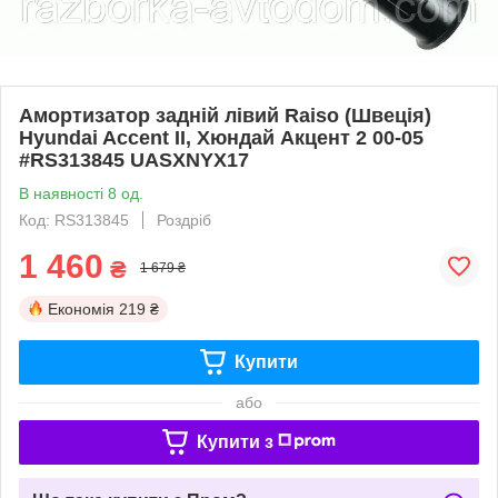
Амортизатор задній лівий Raiso (Швеція)
Hyundai Accent II, Хюндай Акцент 2 00-05
#RS313845 UASXNYX17
В наявності 8 од.
Код: RS313845
Роздріб
1 460
₴
1 679 ₴
Економія
219 ₴
Купити
або
Купити з