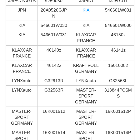
JAPANPARTS
9250030
JAPKO
MJHY011
JPN
20A0526GJP
KIA
546601W001
N
KIA
546601W030
KIA
546601W000
KIA
546601W031
KLAXCAR
46150z
FRANCE
KLAXCAR
46149z
KLAXCAR
46141z
FRANCE
FRANCE
KLAXCAR
46142z
KRAFTVOLL
15010082
FRANCE
GERMANY
LYNXauto
G32913R
LYNXauto
G32563L
LYNXauto
G32563R
MASTER-
313844PCSM
SPORT
S
GERMANY
MASTER-
16K001512
MASTER-
16K001512P
SPORT
SPORT
GERMANY
GERMANY
MASTER-
16K001514
MASTER-
16K001514P
SPORT
SPORT