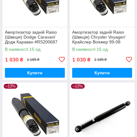
Амортизатор задній Raiso
Амортизатор задній Raiso
(Швеція) Dodge Caravan/
(Швеція) Chrysler Voyager/
Додж Караван #RS200687
Крайслер Вояжер 99-08
UAKHNFL17
#RS200687 UANWSFO17
В наявності 15 од.
В наявності 15 од.
1 030
1 030
₴
₴
1 185 ₴
1 185 ₴
Купити
Купити
–13%
–13%