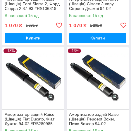
(Швеція) Ford Sierra 2, Форд
(Швеція) Citroen Jumpy,
Сіерра 2 87-93 #RS106319
Сітроен Джампі 94-02
UAORWYI17
#RS280985 UAEQFLB17
В наявності 15 од.
В наявності 15 од.
1 070
1 070
₴
₴
1 231 ₴
1 231 ₴
Купити
Купити
–13%
–13%
Амортизатор задній Raiso
Амортизатор задній Raiso
(Швеція) Fiat Ducato, Фіат
(Швеція) Peugeot Boxer,
Дукато 94-02 #RS280985
Пежо Боксер 94-02
UAKFKVB17
#RS280985 UAKFKVB17
В наявності 15 од.
В наявності 15 од.