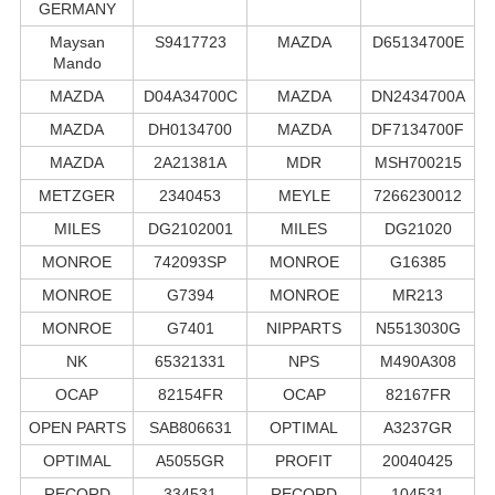
GERMANY
Maysan
S9417723
MAZDA
D65134700E
Mando
MAZDA
D04A34700C
MAZDA
DN2434700A
MAZDA
DH0134700
MAZDA
DF7134700F
MAZDA
2A21381A
MDR
MSH700215
METZGER
2340453
MEYLE
7266230012
MILES
DG2102001
MILES
DG21020
MONROE
742093SP
MONROE
G16385
MONROE
G7394
MONROE
MR213
MONROE
G7401
NIPPARTS
N5513030G
NK
65321331
NPS
M490A308
OCAP
82154FR
OCAP
82167FR
OPEN PARTS
SAB806631
OPTIMAL
A3237GR
OPTIMAL
A5055GR
PROFIT
20040425
RECORD
334531
RECORD
104531