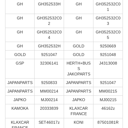
GH
GH352533H
GH
GH352532C0
1
GH
GH352532C0
GH
GH352532C0
2
3
GH
GH352532C0
GH
GH352532C0
4
5
GH
GH352532H
GOLD
9250669
GOLD
9251047
GOLD
9251048
GSP
32306141
HERTH+BUS
J4313008
S
JAKOPARTS
JAPANPARTS
9250833
JAPANPARTS
9251047
JAPANPARTS
MM00214
JAPANPARTS
MM00215
JAPKO
MJ00214
JAPKO
MJ00215
KAMOKA
20333839
KLAXCAR
46162z
FRANCE
KLAXCAR
SET46017z
KONI
87501081R
FRANCE