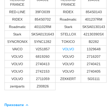
FRANCE
FRANCE
RED-LINE
39FO039
RIDEX
854S0143
RIDEX
854S0702
Roadmatic
401237RM
Roadmatic
401102RM
Stark
SKSA0130143
Stark
SKSA0131643
STELLOX
42130390SX
SYNCRONIX
SYNC1282
TOKICO
B2282
VAICO
V251857
VOLVO
1329648
VOLVO
6819260
VOLVO
2716207
VOLVO
2740413
VOLVO
2740421
VOLVO
2742153
VOLVO
2740405
VOLVO
2711059
ZEKKERT
SG5111
zentparts
Z00826
Приховати