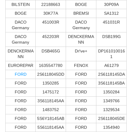
BILSTEIN
22188663
BOGE
30P09A
BOGE
30K77A
BREMSI
SA1312
DACO
451003R
DACO
451031R
Germany
Germany
DACO
452203R
DENCKERMA
DSB199G
Germany
NN
DENCKERMA
DSB465G
Dr!ve+
DP161010016
NN
1
EUROREPAR
1635547780
FENOX
A61279
FORD
2S6118045DD
FORD
2S6118145DA
FORD
1350285
FORD
3S6118145BA
FORD
1475172
FORD
1350284
FORD
3S6118145AA
FORD
1349766
FORD
1483752
FORD
1329534
FORD
5S6Y18145AB
FORD
2S6118045DE
FORD
5S6118145AA
FORD
1354940