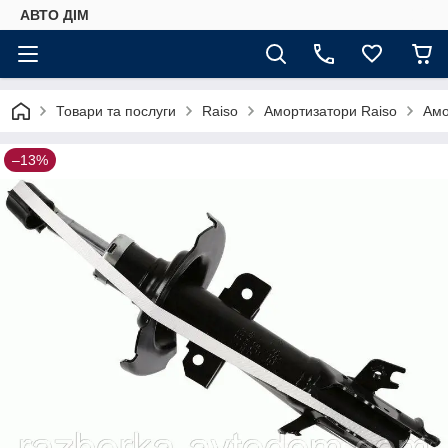
АВТО ДIМ
Товари та послуги
Raiso
Амортизатори Raiso
Амо
–13%