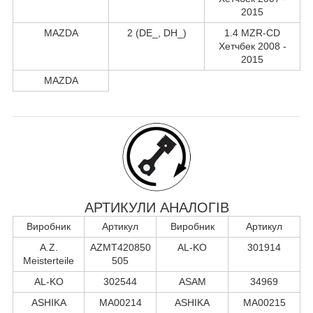
2015
MAZDA
2 (DE_, DH_)
1.4 MZR-CD
Хетчбек 2008 -
2015
MAZDA
АРТИКУЛИ АНАЛОГІВ
Виробник
Артикул
Виробник
Артикул
A.Z.
AZMT420850
AL-KO
301914
Meisterteile
505
AL-KO
302544
ASAM
34969
ASHIKA
MA00214
ASHIKA
MA00215