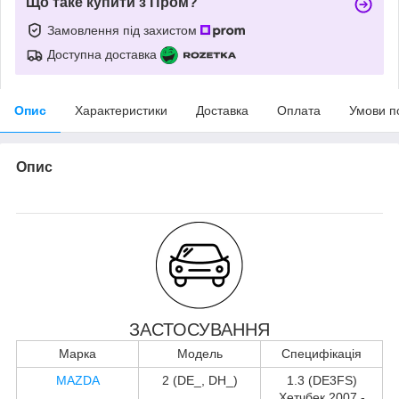
Що таке купити з Пром?
Замовлення під захистом
Доступна доставка
Опис
Характеристики
Доставка
Оплата
Умови п
Опис
ЗАСТОСУВАННЯ
Марка
Модель
Специфікація
MAZDA
2 (DE_, DH_)
1.3 (DE3FS)
Хетчбек 2007 -