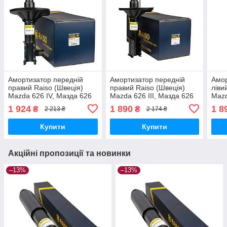
Амортизатор передній
Амортизатор передній
Амор
правий Raiso (Швеція)
правий Raiso (Швеція)
ліви
Mazda 626 IV, Мазда 626
Mazda 626 III, Мазда 626
Mazd
4 91-97 #RS200172
3 87-97 #RS290665
3 87
1 924
1 890
1 8
₴
₴
2 213 ₴
2 174 ₴
UAAHMKN17
UALKUSI17
UAL
Купити
Купити
Акційні пропозиції та новинки
–13%
–13%