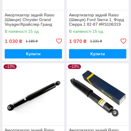
Амортизатор задній Raiso
Амортизатор задній Raiso
(Швеція) Chrysler Grand
(Швеція) Ford Sierra 1, Форд
Voyager/Крайслер Гранд
Сіерра 1 82-87 #RS106319
Вояжер 99-08 #RS200687
UACXWPA17
В наявності 15 од.
В наявності 15 од.
UANWSFO17
1 030
1 070
₴
₴
1 185 ₴
1 231 ₴
Купити
Купити
–13%
–13%
Амортизатор задній Raiso
Амортизатор задній Raiso