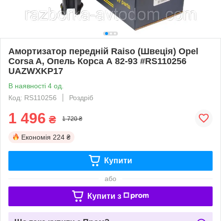
Амортизатор передній Raiso (Швеція) Opel
Corsa A, Опель Корса А 82-93 #RS110256
UAZWXKP17
В наявності 4 од.
Код: RS110256
Роздріб
1 496
₴
1 720 ₴
Економія
224 ₴
Купити
або
Купити з