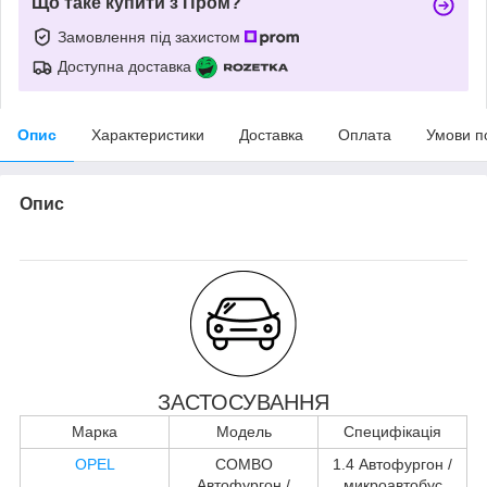
Що таке купити з Пром?
Замовлення під захистом
Доступна доставка
Опис
Характеристики
Доставка
Оплата
Умови п
Опис
ЗАСТОСУВАННЯ
Марка
Модель
Специфікація
OPEL
COMBO
1.4 Автофургон /
Автофургон /
микроавтобус