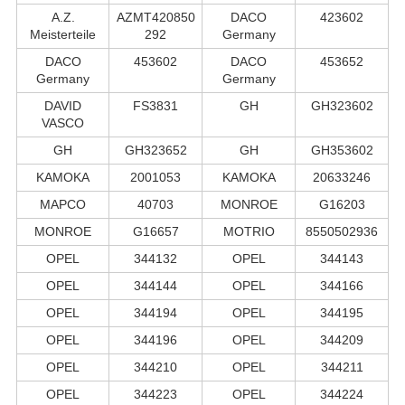
A.Z.
AZMT420850
DACO
423602
Meisterteile
292
Germany
DACO
453602
DACO
453652
Germany
Germany
DAVID
FS3831
GH
GH323602
VASCO
GH
GH323652
GH
GH353602
KAMOKA
2001053
KAMOKA
20633246
MAPCO
40703
MONROE
G16203
MONROE
G16657
MOTRIO
8550502936
OPEL
344132
OPEL
344143
OPEL
344144
OPEL
344166
OPEL
344194
OPEL
344195
OPEL
344196
OPEL
344209
OPEL
344210
OPEL
344211
OPEL
344223
OPEL
344224