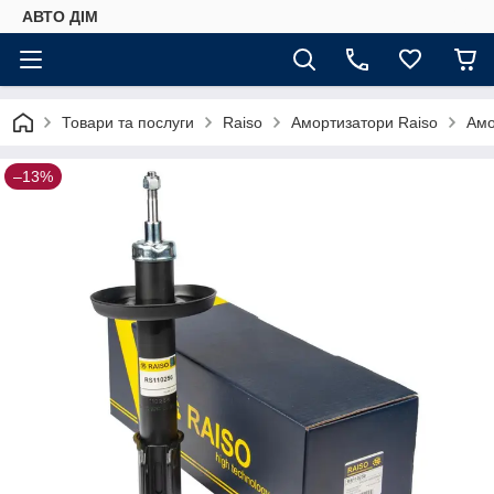
АВТО ДIМ
Товари та послуги
Raiso
Амортизатори Raiso
Амо
–13%