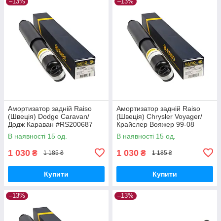
–13%
–13%
Амортизатор задній Raiso
Амортизатор задній Raiso
(Швеція) Dodge Caravan/
(Швеція) Chrysler Voyager/
Додж Караван #RS200687
Крайслер Вояжер 99-08
UAKHNFL17
#RS200687 UANWSFO17
В наявності 15 од.
В наявності 15 од.
1 030
1 030
₴
₴
1 185 ₴
1 185 ₴
Купити
Купити
–13%
–13%