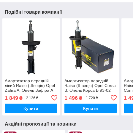
Подібні товари компанії
Амортизатор передній
Амортизатор передній
Амор
лівий Raiso (Швеція) Opel
Raiso (Швеція) Opel Corsa
Rais
Zafira A, Опель Зафіра А
B, Опель Корса Б 93-02
Comb
99-05 #RS280359
#RS110256 UAZWXKP17
94-0
1 849
1 496
1 4
₴
₴
2 126 ₴
1 720 ₴
UAVQQVA17
UAT
Купити
Купити
Акційні пропозиції та новинки