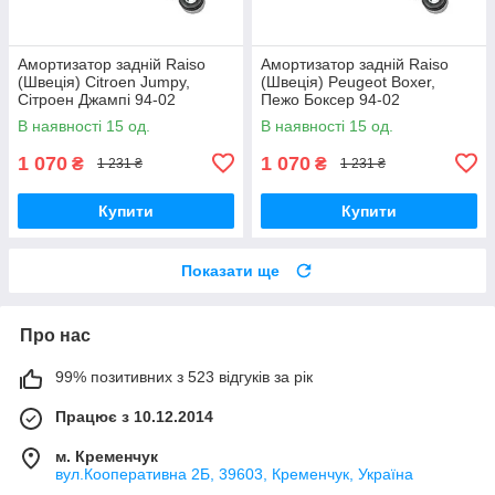
Амортизатор задній Raiso
Амортизатор задній Raiso
(Швеція) Citroen Jumpy,
(Швеція) Peugeot Boxer,
Сітроен Джампі 94-02
Пежо Боксер 94-02
#RS280985 UAEQFLB17
#RS280985 UAKFKVB17
В наявності 15 од.
В наявності 15 од.
1 070
1 070
₴
₴
1 231 ₴
1 231 ₴
Купити
Купити
Показати ще
Про нас
99% позитивних з 523 відгуків за рік
Працює з 10.12.2014
м. Кременчук
вул.Кооперативна 2Б, 39603, Кременчук, Україна