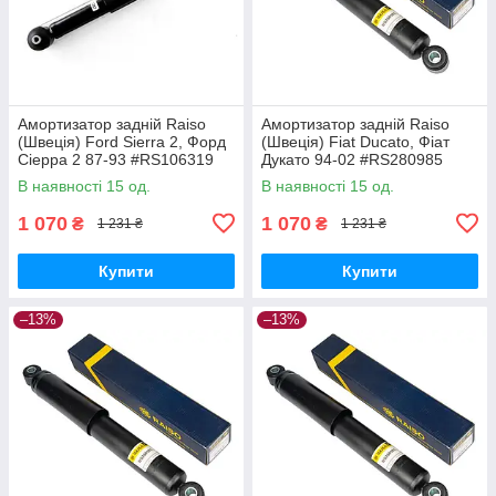
Амортизатор задній Raiso
Амортизатор задній Raiso
(Швеція) Ford Sierra 2, Форд
(Швеція) Fiat Ducato, Фіат
Сіерра 2 87-93 #RS106319
Дукато 94-02 #RS280985
UAORWYI17
UAKFKVB17
В наявності 15 од.
В наявності 15 од.
1 070
1 070
₴
₴
1 231 ₴
1 231 ₴
Купити
Купити
–13%
–13%