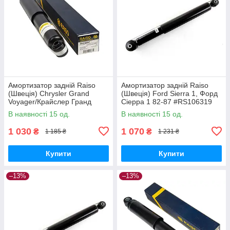
Амортизатор задній Raiso
Амортизатор задній Raiso
(Швеція) Chrysler Grand
(Швеція) Ford Sierra 1, Форд
Voyager/Крайслер Гранд
Сіерра 1 82-87 #RS106319
Вояжер 99-08 #RS200687
UACXWPA17
В наявності 15 од.
В наявності 15 од.
UANWSFO17
1 030
1 070
₴
₴
1 185 ₴
1 231 ₴
Купити
Купити
–13%
–13%