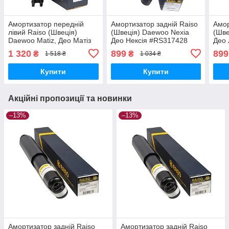
Амортизатор передній
Амортизатор задній Raiso
Амор
лівий Raiso (Швеція)
(Швеція) Daewoo Nexia
(Шве
Daewoo Matiz, Део Матіз
Део Нексія #RS317428
Део
98-15 #RS314216
UAECSZR17
UAX
1 320
899
899
₴
₴
1 518 ₴
1 034 ₴
UALOTZM17
Купити
Купити
Акційні пропозиції та новинки
–13%
–13%
Амортизатор задній Raiso
Амортизатор задній Raiso