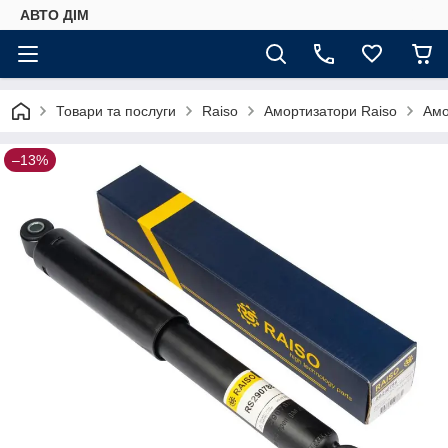
АВТО ДIМ
Товари та послуги
Raiso
Амортизатори Raiso
Амо
–13%