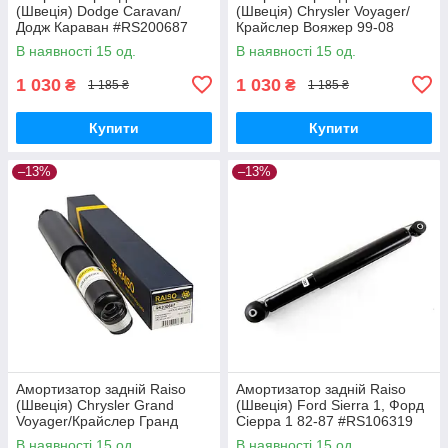
(Швеція) Dodge Caravan/
(Швеція) Chrysler Voyager/
Додж Караван #RS200687
Крайслер Вояжер 99-08
UAKHNFL17
#RS200687 UANWSFO17
В наявності 15 од.
В наявності 15 од.
1 030
1 030
₴
₴
1 185 ₴
1 185 ₴
Купити
Купити
–13%
–13%
Амортизатор задній Raiso
Амортизатор задній Raiso
(Швеція) Chrysler Grand
(Швеція) Ford Sierra 1, Форд
Voyager/Крайслер Гранд
Сіерра 1 82-87 #RS106319
Вояжер 99-08 #RS200687
UACXWPA17
В наявності 15 од.
В наявності 15 од.