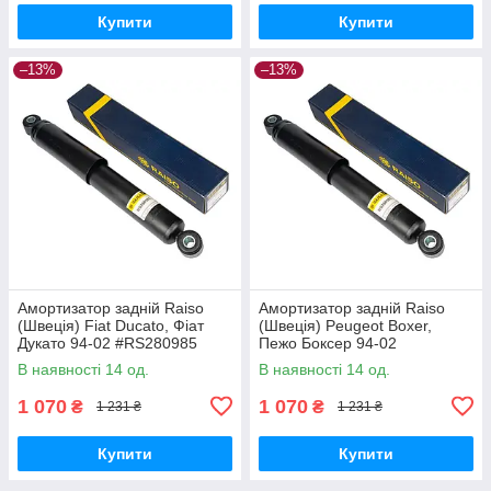
Купити
Купити
–13%
–13%
Амортизатор задній Raiso
Амортизатор задній Raiso
(Швеція) Fiat Ducato, Фіат
(Швеція) Peugeot Boxer,
Дукато 94-02 #RS280985
Пежо Боксер 94-02
UAKFKVB17
#RS280985 UAKFKVB17
В наявності 14 од.
В наявності 14 од.
1 070
1 070
₴
₴
1 231 ₴
1 231 ₴
Купити
Купити