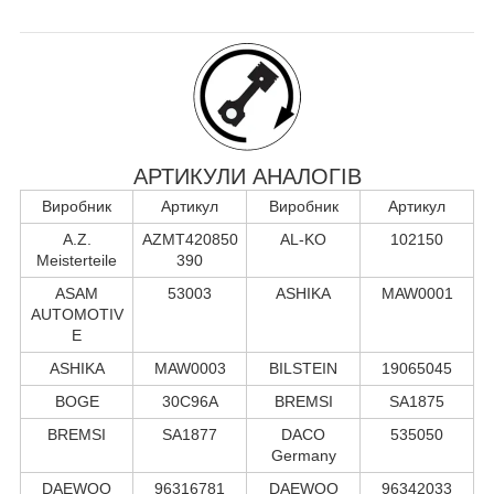
АРТИКУЛИ АНАЛОГІВ
Виробник
Артикул
Виробник
Артикул
A.Z.
AZMT420850
AL-KO
102150
Meisterteile
390
ASAM
53003
ASHIKA
MAW0001
AUTOMOTIV
E
ASHIKA
MAW0003
BILSTEIN
19065045
BOGE
30C96A
BREMSI
SA1875
BREMSI
SA1877
DACO
535050
Germany
DAEWOO
96316781
DAEWOO
96342033