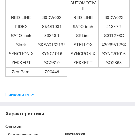
AUTOMOTIV
E
RED-LINE
39DW002
RED-LINE
39DW023
RIDEX
854S1031
SATO tech
21347R
SATO tech
33348R
SRLine
S011276G
Stark
SKSA0132132
STELLOX
42039512SX
SYNCRONIX
SYNC1016
SYNCRONIX
SYNC91016
ZEKKERT
SG2610
ZEKKERT
SO2363
ZentParts
Z00449
Приховати
Характеристики
Основні
Код запчастини
RS290788