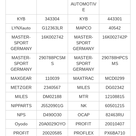
AUTOMOTIV
E
KYB
343304
KYB
443301
LYNXauto
G12363LR
MAPCO
40542
MASTER-
16K002742
MASTER-
16K002742P
SPORT
SPORT
GERMANY
GERMANY
MASTER-
290788PCSM
MASTER-
290788HPCS
SPORT
S
SPORT
MS
GERMANY
GERMANY
MAXGEAR
110039
MAXTRAC
MCD0299
METZGER
2340567
MILES
DG02342
MILES
DM02188
MTR
12108815
NIPPARTS
J5520901G
NK
60501215
NPS
D490O30
OCAP
82463RU
Oyodo
20A0029OYO
PROFIT
20010407
PROFIT
20020585
PROFLEX
PX6BA710