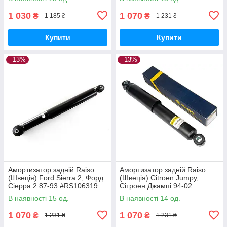
UANWSFO17
1 030
1 070
₴
₴
1 185 ₴
1 231 ₴
Купити
Купити
–13%
–13%
Амортизатор задній Raiso
Амортизатор задній Raiso
(Швеція) Ford Sierra 2, Форд
(Швеція) Citroen Jumpy,
Сіерра 2 87-93 #RS106319
Сітроен Джампі 94-02
UAORWYI17
#RS280985 UAEQFLB17
В наявності 15 од.
В наявності 14 од.
1 070
1 070
₴
₴
1 231 ₴
1 231 ₴