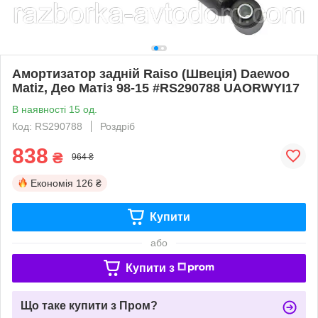
Амортизатор задній Raiso (Швеція) Daewoo
Matiz, Део Матіз 98-15 #RS290788 UAORWYI17
В наявності 15 од.
Код: RS290788
Роздріб
838
₴
964 ₴
Економія
126 ₴
Купити
або
Купити з
Що таке купити з Пром?