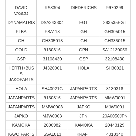
DAVID
RS3304
DIEDERICHS
9970299
VASCO
DYNAMATRIX
DSA343304
EGT
383535EGT
FI.BA
FSA118
GH
GH305015
GH
GH305015
GH
GH335015
GOLD
9130316
GPN
SA12130056
GSP
31108430
GSP
32108430
HERTH+BUS
J4320901
HOLA
SH30021
S
JAKOPARTS
HOLA
SH40021G
JAPANPARTS
8130316
JAPANPARTS
9130316
JAPANPARTS
MMW0001
JAPANPARTS
MMW0003
JAPKO
MJW0001
JAPKO
MJW0003
JPN
20A0050JPN
KAMOKA
2000982
KAMOKA
20443129
KAVO PARTS
SSA1013
KRAFT
4018340