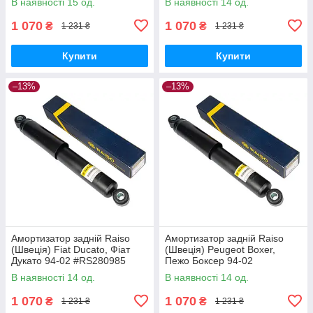
В наявності 15 од.
В наявності 14 од.
1 070
1 070
₴
₴
1 231 ₴
1 231 ₴
Купити
Купити
–13%
–13%
Амортизатор задній Raiso
Амортизатор задній Raiso
(Швеція) Fiat Ducato, Фіат
(Швеція) Peugeot Boxer,
Дукато 94-02 #RS280985
Пежо Боксер 94-02
UAKFKVB17
#RS280985 UAKFKVB17
В наявності 14 од.
В наявності 14 од.
1 070
1 070
₴
₴
1 231 ₴
1 231 ₴