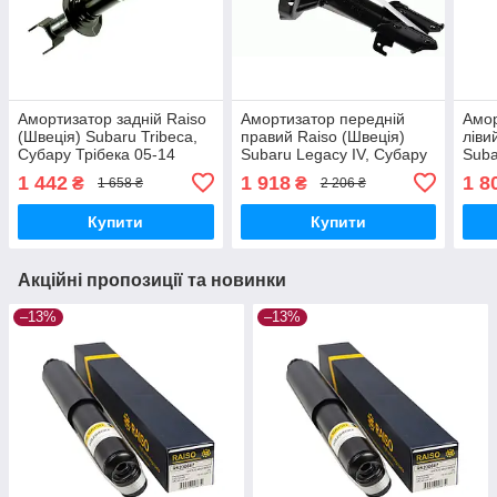
Амортизатор задній Raiso
Амортизатор передній
Амор
(Швеція) Subaru Tribeca,
правий Raiso (Швеція)
ліви
Субару Трібека 05-14
Subaru Legacy IV, Субару
Suba
#RS341403 UAKXXDD17
Легасі 4 03-09 #RS317148
Лега
1 442
1 918
1 8
₴
₴
1 658 ₴
2 206 ₴
UACUHRH17
UAC
Купити
Купити
Акційні пропозиції та новинки
–13%
–13%