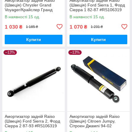
Амортизатор задній Raiso
Амортизатор задній Raiso
(Швеція) Chrysler Grand
(Швеція) Ford Sierra 1, Форд
Voyager/Крайслер Гранд
Сіерра 1 82-87 #RS106319
Вояжер 99-08 #RS200687
UACXWPA17
В наявності 15 од.
В наявності 15 од.
UANWSFO17
1 030
1 070
₴
₴
1 185 ₴
1 231 ₴
Купити
Купити
–13%
–13%
Амортизатор задній Raiso
Амортизатор задній Raiso
(Швеція) Ford Sierra 2, Форд
(Швеція) Citroen Jumpy,
Сіерра 2 87-93 #RS106319
Сітроен Джампі 94-02
UAORWYI17
#RS280985 UAEQFLB17