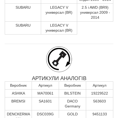
SUBARU
LEGACY V
2.5 i AWD (BR9)
универсал (BR)
универсал 2009 -
2014
SUBARU
LEGACY V
универсал (BR)
АРТИКУЛИ АНАЛОГІВ
Виробник
Артикул
Виробник
Артикул
ASHIKA
MA70061
BILSTEIN
19229522
BREMSI
SA1601
DACO
563603
Germany
DENCKERMA
DSC039G
GOLD
9451133