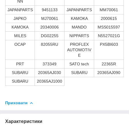
NN
JAPANPARTS
9451133
JAPANPARTS
MM70061
JAPKO
MJ70061
KAMOKA
2000615
KAMOKA
20340006
MANDO
MSS015597
MILES
DG02255
NIPPARTS
N5527021G
OCAP
82055RU
PROFLEX
PX5BI603
AUTOMOTIV
E
PRT
373349
SATO tech
22365R
SUBARU
20365AJ030
SUBARU
20365AJ090
SUBARU
20365AJ1000
Приховати
Характеристики