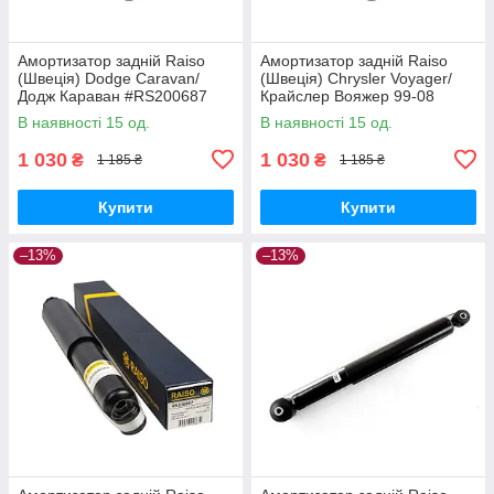
Амортизатор задній Raiso
Амортизатор задній Raiso
(Швеція) Dodge Caravan/
(Швеція) Chrysler Voyager/
Додж Караван #RS200687
Крайслер Вояжер 99-08
UAKHNFL17
#RS200687 UANWSFO17
В наявності 15 од.
В наявності 15 од.
1 030
1 030
₴
₴
1 185 ₴
1 185 ₴
Купити
Купити
–13%
–13%