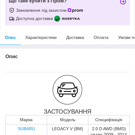
Що таке купити з Пром?
Замовлення під захистом
Доступна доставка
Опис
Характеристики
Доставка
Оплата
Умови п
Опис
ЗАСТОСУВАННЯ
Марка
Модель
Специфікація
SUBARU
LEGACY V (BM)
2.0 D AWD (BMD)
седан 2009 - 2014