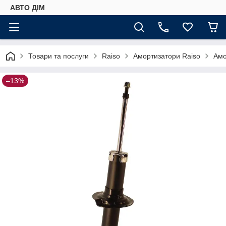
АВТО ДIМ
Товари та послуги
Raiso
Амортизатори Raiso
Амо
–13%