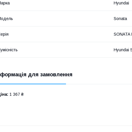
Марка
Hyundai
Мoдель
Sonata
ерія
SONATA I
умісність
Hyundai 
нформація для замовлення
іна:
1 367 ₴