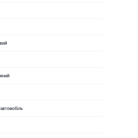
авий
яний
 автомобіль