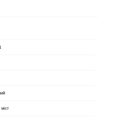
1
ний
 міст