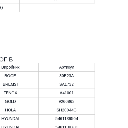
S)
ОГІВ
Виробник
Артикул
BOGE
30E23A
BREMSI
SA1732
FENOX
A41001
GOLD
9260863
HOLA
SH20044G
HYUNDAI
5461139504
HYUNDAI
5461138701