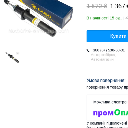
1 367 
1 572 ₴
В наявності 15 од.
К
Купити
+380 (67) 530-60-31
Авторозбірка,
Автомагазин
повернення товару п
У компанії підключені
будь-який товар не п