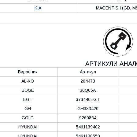
KIA
MAGENTIS I (GD, M
АРТИКУЛИ АНАЛ
Виробник
Артикул
AL-KO
204473
BOGE
30Q05A
EGT
373446EGT
GH
GH333420
GOLD
9260864
HYUNDAI
5461139402
HYUNDAI
5461138550