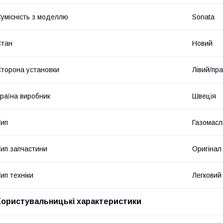
умісність з моделлю
Sonata
Стан
Новий
торона установки
Лівий/пр
раїна виробник
Швеція
ип
Газомасл
ип запчастини
Оригінал
ип техніки
Легковий
Користувальницькі характеристики