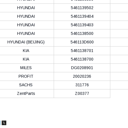
HYUNDAI
5461139502
HYUNDAI
5461139404
HYUNDAI
5461139403
HYUNDAI
5461138500
HYUNDAI (BEIJING)
546113D600
KIA
5461138701
KIA
5461138700
MILES
DG0208901
PROFIT
20020236
SACHS
311776
ZentParts
Z00377