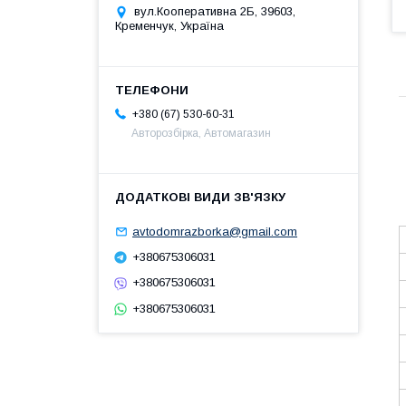
вул.Кооперативна 2Б, 39603,
Кременчук, Україна
+380 (67) 530-60-31
Авторозбірка, Автомагазин
avtodomrazborka@gmail.com
+380675306031
+380675306031
+380675306031