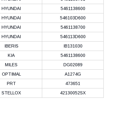
HYUNDAI
5461138600
HYUNDAI
546103D600
HYUNDAI
5461138700
HYUNDAI
546113D600
IBERIS
IB131030
KIA
5461138600
MILES
DG02089
OPTIMAL
A1274G
PRT
473651
STELLOX
42130052SX