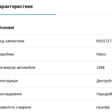
арактеристики
Основні
од запчастини
RS31727
иробник
Raiso
ік випуску автомобіля
1998
онструкція
Двотруб
озташування
Передній
умісність з маркою
Hyundai