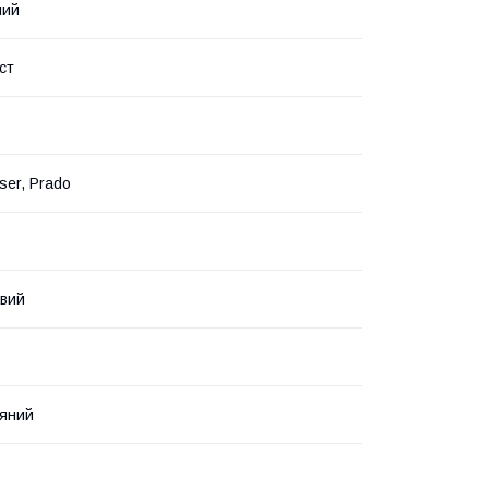
ний
ст
ser, Prado
авий
яний