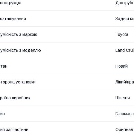
онструкція
Двотруб
озташування
Задній мі
умісність з маркою
Toyota
умісність з моделлю
Land Crui
Стан
Новий
торона установки
Лівий/пр
раїна виробник
Швеція
ип
Газомасл
ип запчастини
Оригінал