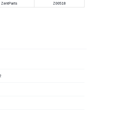
ZentParts
Z00518
2