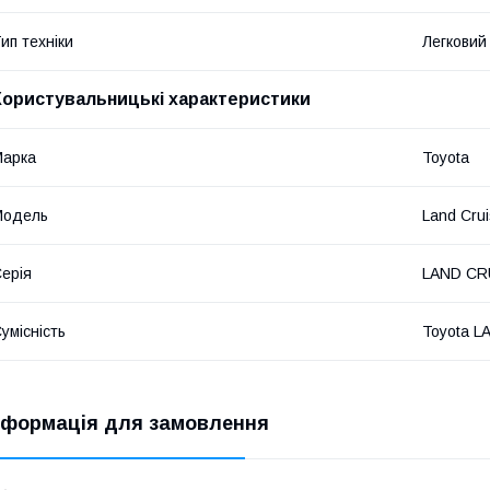
ип техніки
Легковий
Користувальницькі характеристики
Марка
Toyota
Мoдель
Land Crui
ерія
LAND CRU
умісність
Toyota L
нформація для замовлення