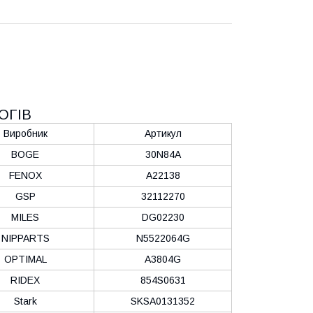
ОГІВ
Виробник
Артикул
BOGE
30N84A
FENOX
A22138
GSP
32112270
MILES
DG02230
NIPPARTS
N5522064G
OPTIMAL
A3804G
RIDEX
854S0631
Stark
SKSA0131352