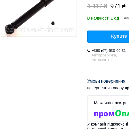
971 ₴
1 117 ₴
В наявності 1 од.
Ко
Купити
+380 (67) 530-60-31
Авторозбірка,
Автомагазин
повернення товару п
У компанії підключені
будь-який товар не п