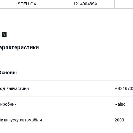
STELLOX
12140048SX
арактеристики
Основні
од запчастини
RS31673
иробник
Raiso
ік випуску автомобіля
2003