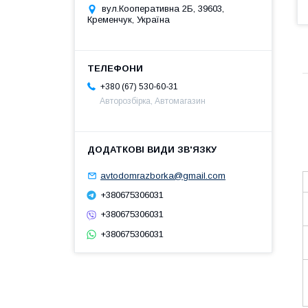
вул.Кооперативна 2Б, 39603,
Кременчук, Україна
+380 (67) 530-60-31
Авторозбірка, Автомагазин
avtodomrazborka@gmail.com
+380675306031
+380675306031
+380675306031