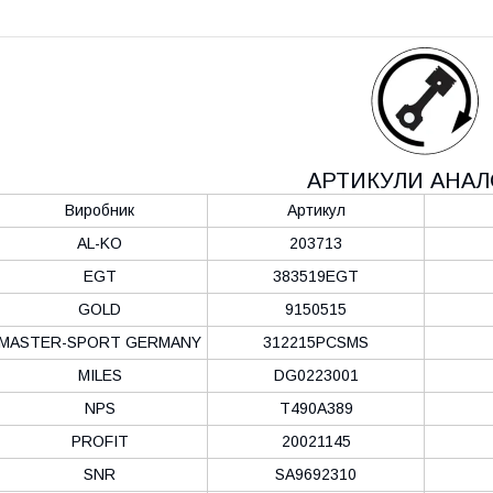
АРТИКУЛИ АНАЛ
Виробник
Артикул
AL-KO
203713
EGT
383519EGT
GOLD
9150515
MASTER-SPORT GERMANY
312215PCSMS
MILES
DG0223001
NPS
T490A389
PROFIT
20021145
SNR
SA9692310