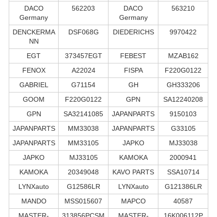
DACO
562203
DACO
563210
Germany
Germany
DENCKERMA
DSF068G
DIEDERICHS
9970422
NN
EGT
373457EGT
FEBEST
MZAB162
FENOX
A22024
FISPA
F220G0122
GABRIEL
G71154
GH
GH333206
GOOM
F220G0122
GPN
SA12240208
GPN
SA32141085
JAPANPARTS
9150103
JAPANPARTS
MM33038
JAPANPARTS
G33105
JAPANPARTS
MM33105
JAPKO
MJ33038
JAPKO
MJ33105
KAMOKA
2000941
KAMOKA
20349048
KAVO PARTS
SSA10714
LYNXauto
G12586LR
LYNXauto
G121386LR
MANDO
MSS015607
MAPCO
40587
MASTER-
313856PCSM
MASTER-
16K006112P