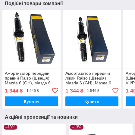
Подібні товари компанії
Амортизатор передній
Амортизатор передній
Амор
правий Raiso (Швеція)
лівий Raiso (Швеція)
(Шве
Mazda 6 (GH), Мазда 6
Mazda 6 (GH), Мазда 6
VII/
07-12 #RS314669
07-12 #RS314668
Пасс
1 344
1 344
1 4
₴
₴
1 546 ₴
1 546 ₴
UAAOWFA17
UAAOWFA17
UAM
Купити
Купити
Акційні пропозиції та новинки
–13%
–13%