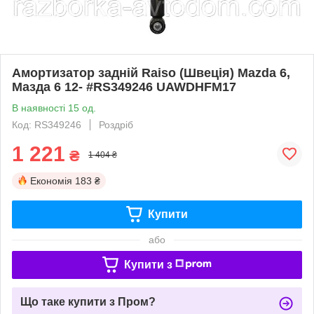
Амортизатор задній Raiso (Швеція) Mazda 6,
Мазда 6 12- #RS349246 UAWDHFM17
В наявності 15 од.
Код: RS349246
Роздріб
1 221
₴
1 404 ₴
Економія
183 ₴
Купити
або
Купити з
Що таке купити з Пром?