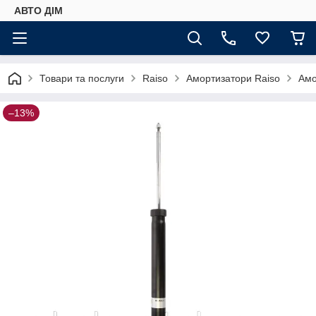
АВТО ДIМ
Товари та послуги
Raiso
Амортизатори Raiso
Амо
–13%