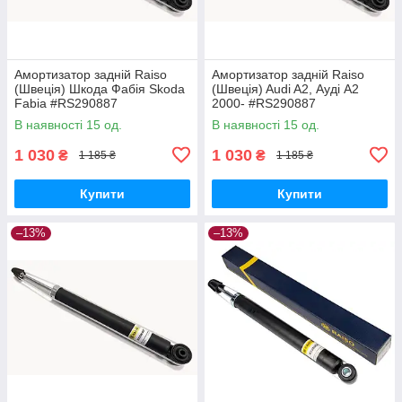
Амортизатор задній Raiso
Амортизатор задній Raiso
(Швеція) Шкода Фабія Skoda
(Швеція) Audi A2, Ауді А2
Fabia #RS290887
2000- #RS290887
UAWVDIZ17
UAQADNI17
В наявності 15 од.
В наявності 15 од.
1 030
1 030
₴
₴
1 185 ₴
1 185 ₴
Купити
Купити
–13%
–13%