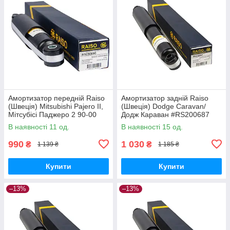
Амортизатор передній Raiso
Амортизатор задній Raiso
(Швеція) Mitsubishi Pajero II,
(Швеція) Dodge Caravan/
Мітсубісі Паджеро 2 90-00
Додж Караван #RS200687
#RS290090 UAIVJTD17
UAKHNFL17
В наявності 11 од.
В наявності 15 од.
990
1 030
₴
₴
1 139 ₴
1 185 ₴
Купити
Купити
–13%
–13%