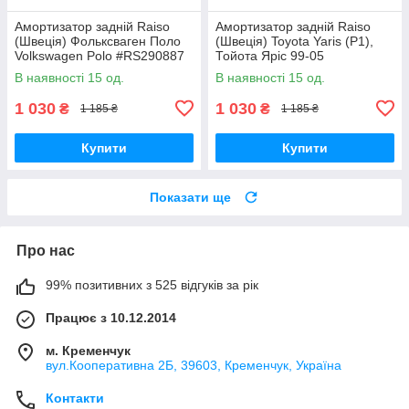
Амортизатор задній Raiso
Амортизатор задній Raiso
(Швеція) Фольксваген Поло
(Швеція) Toyota Yaris (P1),
Volkswagen Polo #RS290887
Тойота Яріс 99-05
UAVMMGK17
#RS280523 UAMRDJA17
В наявності 15 од.
В наявності 15 од.
1 030
1 030
₴
₴
1 185 ₴
1 185 ₴
Купити
Купити
Показати ще
Про нас
99% позитивних з 525 відгуків за рік
Працює з 10.12.2014
м. Кременчук
вул.Кооперативна 2Б, 39603, Кременчук, Україна
Контакти