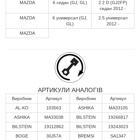
MAZDA
6 седан (GJ, GL)
2.2 D (GJ2FP)
седан 2012 -
MAZDA
6 универсал (GJ,
2.5 универсал
GL)
2012 -
MAZDA
АРТИКУЛИ АНАЛОГІВ
Виробник
Артикул
Виробник
Артикул
AL-KO
103563
ASHIKA
MA33105
ASHIKA
MA33038
BILSTEIN
19266817
BILSTEIN
19112862
BILSTEIN
19243023
BOGE
30J57A
BREMSI
SA1347