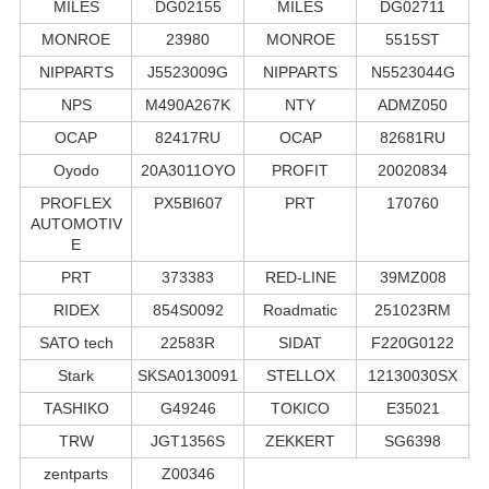
MILES
DG02155
MILES
DG02711
MONROE
23980
MONROE
5515ST
NIPPARTS
J5523009G
NIPPARTS
N5523044G
NPS
M490A267K
NTY
ADMZ050
OCAP
82417RU
OCAP
82681RU
Oyodo
20A3011OYO
PROFIT
20020834
PROFLEX
PX5BI607
PRT
170760
AUTOMOTIV
E
PRT
373383
RED-LINE
39MZ008
RIDEX
854S0092
Roadmatic
251023RM
SATO tech
22583R
SIDAT
F220G0122
Stark
SKSA0130091
STELLOX
12130030SX
TASHIKO
G49246
TOKICO
E35021
TRW
JGT1356S
ZEKKERT
SG6398
zentparts
Z00346