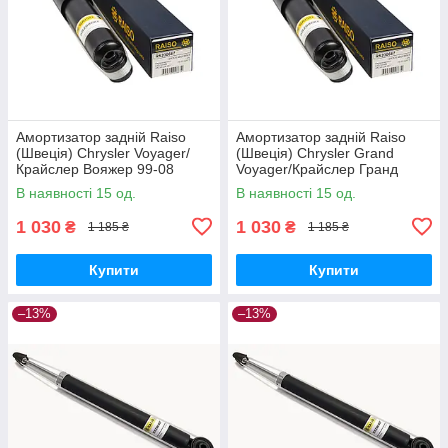
Амортизатор задній Raiso
Амортизатор задній Raiso
(Швеція) Chrysler Voyager/
(Швеція) Chrysler Grand
Крайслер Вояжер 99-08
Voyager/Крайслер Гранд
#RS200687 UANWSFO17
Вояжер 99-08 #RS200687
В наявності 15 од.
В наявності 15 од.
UANWSFO17
1 030
1 030
₴
₴
1 185 ₴
1 185 ₴
Купити
Купити
–13%
–13%