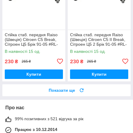
Стійка стаб. передня Raiso
Стійка стаб. передня Raiso
(Швеція) Citroen C5 Break,
(Швеція) Citroen C5 II Break,
Сітроен Ц5 Брік 91-05 #RL-
Сітроен Ц5 2 Брік 91-05 #RL-
138860V UAVEXLV17
138860V UADNZPA17
В наявності 15 од.
В наявності 15 од.
230
230
₴
₴
265 ₴
265 ₴
Купити
Купити
Показати ще
Про нас
99% позитивних з 521 відгука за рік
Працює з 10.12.2014