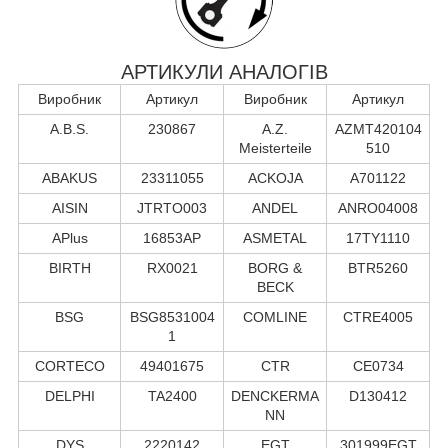
АРТИКУЛИ АНАЛОГІВ
Виробник
Артикул
Виробник
Артикул
A.B.S.
230867
A.Z.
AZMT420104
Meisterteile
510
ABAKUS
23311055
ACKOJA
A701122
AISIN
JTRTO003
ANDEL
ANRO04008
APlus
16853AP
ASMETAL
17TY1110
BIRTH
RX0021
BORG &
BTR5260
BECK
BSG
BSG8531004
COMLINE
CTRE4005
1
CORTECO
49401675
CTR
CE0734
DELPHI
TA2400
DENCKERMA
D130412
NN
DYS
2220142
EGT
301999EGT