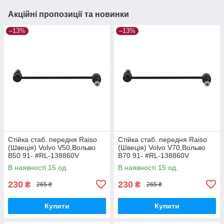
Акційні пропозиції та новинки
–13%
–13%
Стійка стаб. передня Raiso
Стійка стаб. передня Raiso
(Швеція) Volvo V50,Вольво
(Швеція) Volvo V70,Вольво
В50 91- #RL-138860V
В70 91- #RL-138860V
UAYYIOR17
UAPVVRP17
В наявності 15 од.
В наявності 15 од.
230
230
₴
₴
265 ₴
265 ₴
Купити
Купити