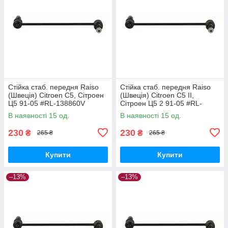
Стійка стаб. передня Raiso
Стійка стаб. передня Raiso
(Швеція) Citroen C5, Сітроен
(Швеція) Citroen C5 II,
Ц5 91-05 #RL-138860V
Сітроен Ц5 2 91-05 #RL-
UAPVVRP17
138860V UAQEZFD17
В наявності 15 од.
В наявності 15 од.
230
230
₴
₴
265 ₴
265 ₴
Купити
Купити
–13%
–13%