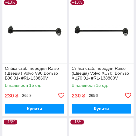
–13%
–13%
Стійка стаб. передня Raiso
Стійка стаб. передня Raiso
(Швеція) Volvo V90,Вольво
(Швеція) Volvo XC70, Вольво
В90 91- #RL-138860V
ХЦ70 91- #RL-138860V
UAQEZFD17
UAPVVRP17
В наявності 15 од.
В наявності 15 од.
230
230
₴
₴
265 ₴
265 ₴
Купити
Купити
–13%
–13%