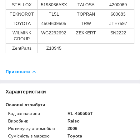
STELLOX
5198066ASX
TALOSA
4200069
TEKNOROT
T151
TOPRAN
600683
TOYOTA
4504639505
TRW
JTE7597
WILMINK
WG2292692
ZEKKERT
SN2222
GROUP
ZentParts
Z10945
Приховати
Характеристики
Основні атрибути
Код запчастини
RL-450505T
Виробник
Raiso
Рік випуску автомобіля
2006
Сумісність з маркою
Toyota