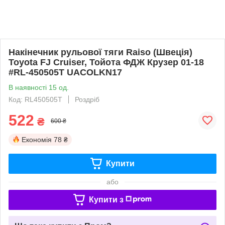
Накінечник рульової тяги Raiso (Швеція)
Toyota FJ Cruiser, Тойота ФДЖ Крузер 01-18
#RL-450505T UACOLKN17
В наявності 15 од.
Код: RL450505T
Роздріб
522
₴
600 ₴
Економія
78 ₴
Купити
або
Купити з