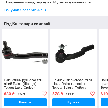
Повернення товару впродовж 14 днів за домовленістю
Всі умови повернення
Подібні товари компанії
Накінечник рульової тяги
Накінечник рульової тяги
Накі
лівий Raiso (Швеція)
лівий Raiso (Швеція)
прав
Toyota Land Cruiser
Toyota Solara, Тойота
Toyo
100,Тойота Ленд Крузер
Солара 01-18 #RL-
Камр
680
578
610
₴
₴
782 ₴
665 ₴
#RL-450100T UALCFFP17
454225T UAYORLF17
UAB
Купити
Купити