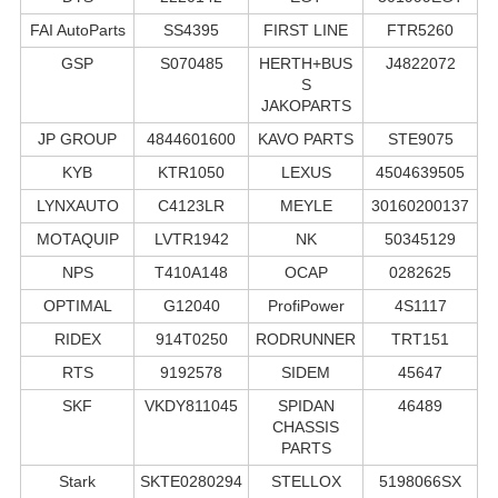
FAI AutoParts
SS4395
FIRST LINE
FTR5260
GSP
S070485
HERTH+BUS
J4822072
S
JAKOPARTS
JP GROUP
4844601600
KAVO PARTS
STE9075
KYB
KTR1050
LEXUS
4504639505
LYNXAUTO
C4123LR
MEYLE
30160200137
MOTAQUIP
LVTR1942
NK
50345129
NPS
T410A148
OCAP
0282625
OPTIMAL
G12040
ProfiPower
4S1117
RIDEX
914T0250
RODRUNNER
TRT151
RTS
9192578
SIDEM
45647
SKF
VKDY811045
SPIDAN
46489
CHASSIS
PARTS
Stark
SKTE0280294
STELLOX
5198066SX