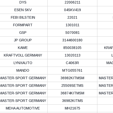
DYS
22006211
ESEN SKV
04SKV419
FEBI BILSTEIN
22021
FORMPART
1301011
GSP
S070081
JP GROUP
3144600180
KAWE
850038105
KRA
KRAFTVOLL GERMANY
13020113
LYNXAUTO
C4063R
MAG
MANDO
MTG055761
MASTER-SPORT GERMANY
36982KITMSM
MASTER
MASTER-SPORT GERMANY
25509SETMS
MASTER
MASTER-SPORT GERMANY
36874KITMSM
MASTER
MASTER-SPORT GERMANY
36982KITMS
MEHA AUTOMOTIVE
MH21675