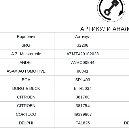
АРТИКУЛИ АНАЛ
Виробник
Артикул
3RG
32208
A.Z. Meisterteile
AZMT420102028
ANDEL
ANRO00944
ASAM AUTOMOTIVE
80841
BGA
SR1403
BORG & BECK
BTR5034
CITROËN
381760
CITROËN
381754
CORTECO
49399867
DELPHI
TA1825
D