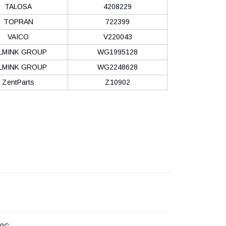
TALOSA
4208229
TOPRAN
722399
VAICO
V220043
LMINK GROUP
WG1995128
LMINK GROUP
WG2248628
ZentParts
Z10902
60C