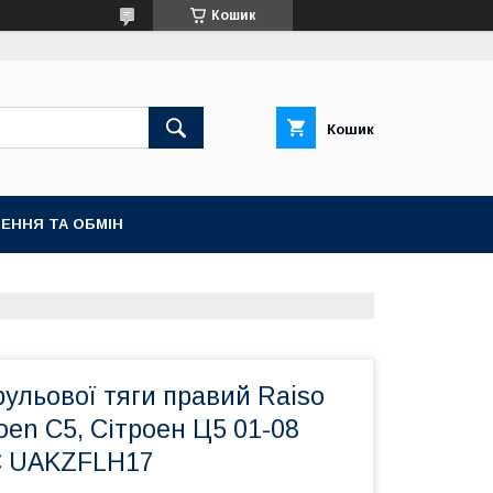
Кошик
Кошик
ЕННЯ ТА ОБМІН
ульової тяги правий Raiso
roen C5, Сітроен Ц5 01-08
C UAKZFLH17