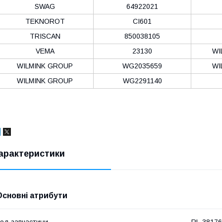
SWAG
64922021
TEKNOROT
CI601
TRISCAN
850038105
VEMA
23130
WI
WILMINK GROUP
WG2035659
WI
WILMINK GROUP
WG2291140
арактеристики
Основні атрибути
од запчастини
RL-3817