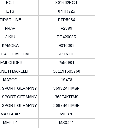
EGT
301662EGT
ETS
04TR225
FIRST LINE
FTR5034
FRAP
F2389
JIKIU
ET42008R
KAMOKA
9010308
FT AUTOMOTIVE
4316110
LEMFÖRDER
2550901
NETI MARELLI
301191603760
MAPCO
19478
-SPORT GERMANY
36982KITMSP
-SPORT GERMANY
36874KITMS
-SPORT GERMANY
36874KITMSP
MAXGEAR
690370
MERTZ
MS0421