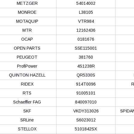
METZGER
54014002
MONROE
L38105
MOTAQUIP
VTR984
MTR
12162436
OCAP
0181676
OPEN PARTS
SSE115001
PEUGEOT
381760
ProfiPower
4S1238R
QUINTON HAZELL
QR5330S
RIDEX
914T0096
RTS
91005101
Schaeffler FAG
840097010
SKF
VKDY313026
SPIDA
SRLine
S6023012
STELLOX
5101842SX