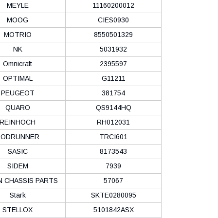
MEYLE
11160200012
MOOG
CIES0930
MOTRIO
8550501329
NK
5031932
Omnicraft
2395597
OPTIMAL
G11211
PEUGEOT
381754
QUARO
QS9144HQ
REINHOCH
RH012031
RODRUNNER
TRCI601
SASIC
8173543
SIDEM
7939
N CHASSIS PARTS
57067
Stark
SKTE0280095
STELLOX
5101842ASX