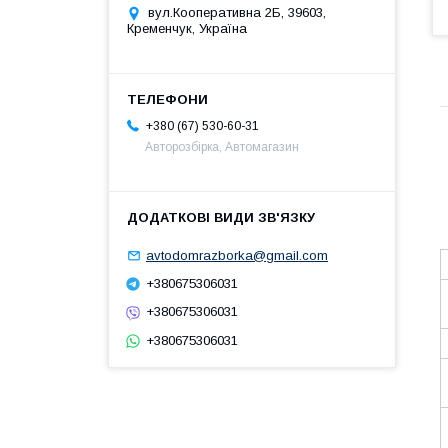
вул.Кооперативна 2Б, 39603,
Кременчук, Україна
+380 (67) 530-60-31
Авторозбірка, Автомагазин
avtodomrazborka@gmail.com
+380675306031
+380675306031
+380675306031