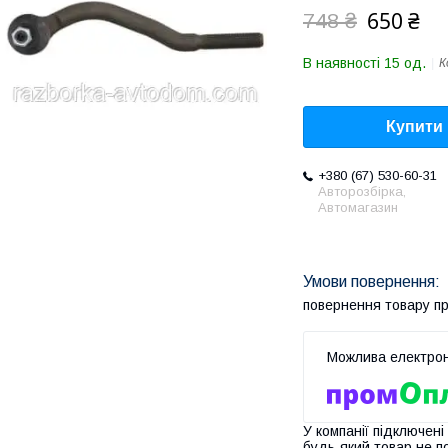
650 ₴
748 ₴
В наявності 15 од.
К
Купити
+380 (67) 530-60-31
Авторозбірка,
Автомагазин
повернення товару п
У компанії підключені
будь-який товар не п