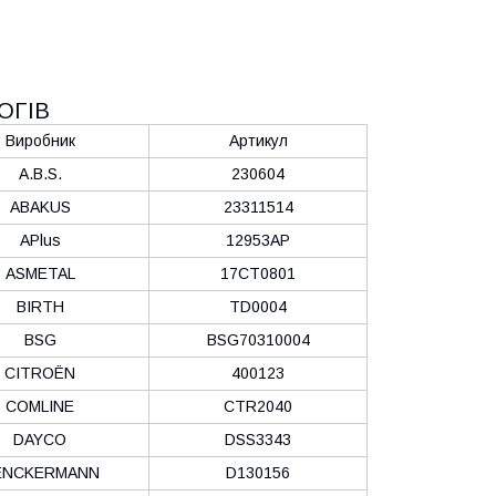
ОГІВ
Виробник
Артикул
A.B.S.
230604
ABAKUS
23311514
APlus
12953AP
ASMETAL
17CT0801
BIRTH
TD0004
BSG
BSG70310004
CITROËN
400123
COMLINE
CTR2040
DAYCO
DSS3343
ENCKERMANN
D130156