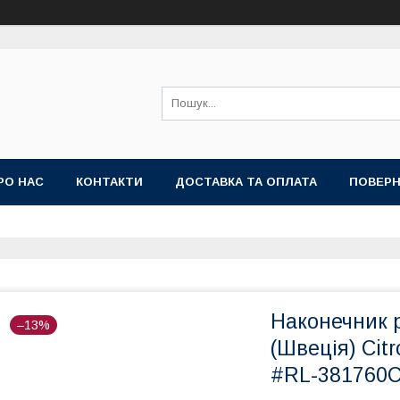
РО НАС
КОНТАКТИ
ДОСТАВКА ТА ОПЛАТА
ПОВЕРН
Наконечник р
–13%
(Швеція) Cit
#RL-381760