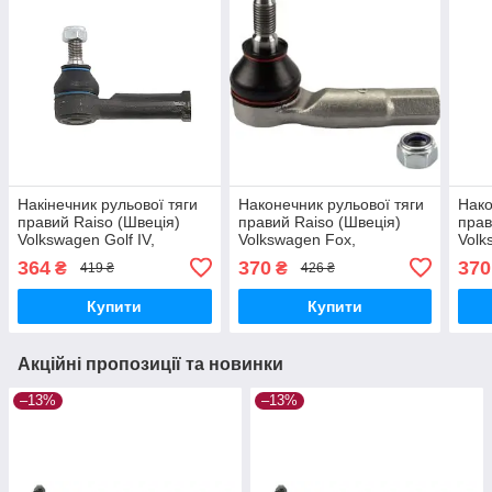
Накінечник рульової тяги
Наконечник рульової тяги
Нако
правий Raiso (Швеція)
правий Raiso (Швеція)
прав
Volkswagen Golf IV,
Volkswagen Fox,
Volk
Фольксваген Гольф 4 #RL-
Фольксваген Фокс 02-
IV,Ф
364
370
370
₴
₴
419 ₴
426 ₴
422812W UASXWDG17
#RL-423812A UANCNIY17
#RL
Купити
Купити
Акційні пропозиції та новинки
–13%
–13%