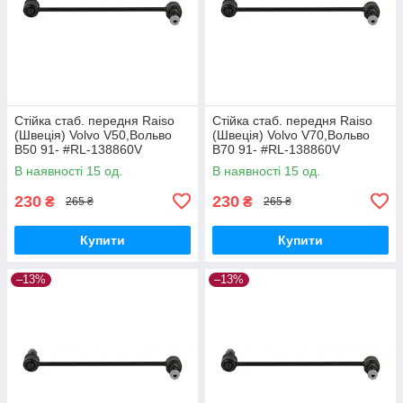
Стійка стаб. передня Raiso
Стійка стаб. передня Raiso
(Швеція) Volvo V50,Вольво
(Швеція) Volvo V70,Вольво
В50 91- #RL-138860V
В70 91- #RL-138860V
UAYYIOR17
UAPVVRP17
В наявності 15 од.
В наявності 15 од.
230
230
₴
₴
265 ₴
265 ₴
Купити
Купити
–13%
–13%