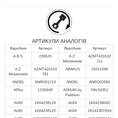
АРТИКУЛИ АНАЛОГІВ
Виробник
Артикул
Виробник
Артикул
A.B.S.
230620
A.Z.
AZMT420102
Meisterteile
211
A.Z.
AZMT420103
ABAKUS
23311598
Meisterteile
781
ANDEL
ANRO01210
ANDEL
ANRO02556
APlus
13358AP
ASHUKI by
PAL54351
Palidium
AUDI
1K0423812K
AUDI
1K0423804C
AUDI
1K0423812C
AUDI
1K1423070AX