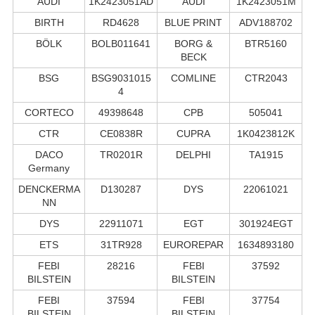
AUDI
1K2423051AD
AUDI
1K2423051M
BIRTH
RD4628
BLUE PRINT
ADV188702
BÖLK
BOLB011641
BORG &
BTR5160
BECK
BSG
BSG9031015
COMLINE
CTR2043
4
CORTECO
49398648
CPB
505041
CTR
CE0838R
CUPRA
1K0423812K
DACO
TR0201R
DELPHI
TA1915
Germany
DENCKERMA
D130287
DYS
22061021
NN
DYS
22911071
EGT
301924EGT
ETS
31TR928
EUROREPAR
1634893180
FEBI
28216
FEBI
37592
BILSTEIN
BILSTEIN
FEBI
37594
FEBI
37754
BILSTEIN
BILSTEIN