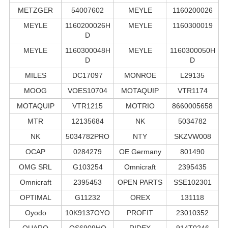
METZGER
54007602
MEYLE
1160200026
MEYLE
1160200026H
MEYLE
1160300019
D
MEYLE
1160300048H
MEYLE
1160300050H
D
D
MILES
DC17097
MONROE
L29135
MOOG
VOES10704
MOTAQUIP
VTR1174
MOTAQUIP
VTR1215
MOTRIO
8660005658
MTR
12135684
NK
5034782
NK
5034782PRO
NTY
SKZVW008
OCAP
0284279
OE Germany
801490
OMG SRL
G103254
Omnicraft
2395435
Omnicraft
2395453
OPEN PARTS
SSE102301
OPTIMAL
G11232
OREX
131118
Oyodo
10K9137OYO
PROFIT
23010352
QUARO
QS6909HQ
RIDEX
914T0246