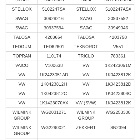
STELLOX
5102247SX
STELLOX
5102247ASX
SWAG
30928216
SWAG
30937592
SWAG
30937594
SWAG
30949046
TALOSA
4203664
TALOSA
4203758
TEDGUM
TED62601
TEKNOROT
V551
TOPRAN
110174
TRICLO
783361
VAICO
V100638
VW
1K2423051M
VW
1K2423051AD
VW
1K0423812K
VW
1K0423812H
VW
1K0423812D
VW
1K0423812C
VW
1K0423804C
VW
1K1423070AX
VW (SVW)
1K0423812K
WILMINK
WG2031271
WILMINK
WG2253308
GROUP
GROUP
WILMINK
WG2290021
ZEKKERT
SN2394
GROUP