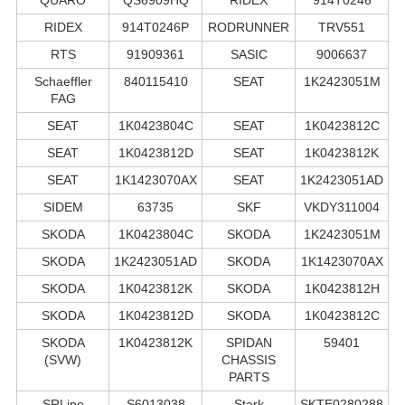
RIDEX
914T0246P
RODRUNNER
TRV551
RTS
91909361
SASIC
9006637
Schaeffler
840115410
SEAT
1K2423051M
FAG
SEAT
1K0423804C
SEAT
1K0423812C
SEAT
1K0423812D
SEAT
1K0423812K
SEAT
1K1423070AX
SEAT
1K2423051AD
SIDEM
63735
SKF
VKDY311004
SKODA
1K0423804C
SKODA
1K2423051M
SKODA
1K2423051AD
SKODA
1K1423070AX
SKODA
1K0423812K
SKODA
1K0423812H
SKODA
1K0423812D
SKODA
1K0423812C
SKODA
1K0423812K
SPIDAN
59401
(SVW)
CHASSIS
PARTS
SRLine
S6013038
Stark
SKTE0280288