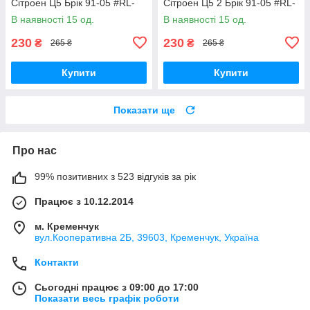
Сітроен Ц5 Брік 91-05 #RL-
Сітроен Ц5 2 Брік 91-05 #RL-
138860V UAVEXLV17
138860V UADNZPA17
В наявності 15 од.
В наявності 15 од.
230
230
₴
₴
265 ₴
265 ₴
Купити
Купити
Показати ще
Про нас
99% позитивних з 523 відгуків за рік
Працює з 10.12.2014
м. Кременчук
вул.Кооперативна 2Б, 39603, Кременчук, Україна
Контакти
Сьогодні працює з 09:00 до 17:00
Показати весь графік роботи