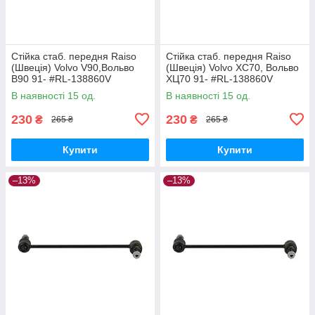
Стійка стаб. передня Raiso
Стійка стаб. передня Raiso
(Швеція) Volvo V90,Вольво
(Швеція) Volvo XC70, Вольво
В90 91- #RL-138860V
ХЦ70 91- #RL-138860V
UAQEZFD17
UAPVVRP17
В наявності 15 од.
В наявності 15 од.
230
230
₴
₴
265 ₴
265 ₴
Купити
Купити
–13%
–13%