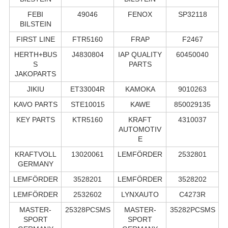
FEBI
49046
FENOX
SP32118
BILSTEIN
FIRST LINE
FTR5160
FRAP
F2467
HERTH+BUS
J4830804
IAP QUALITY
60450040
S
PARTS
JAKOPARTS
JIKIU
ET33004R
KAMOKA
9010263
KAVO PARTS
STE10015
KAWE
850029135
KEY PARTS
KTR5160
KRAFT
4310037
AUTOMOTIV
E
KRAFTVOLL
13020061
LEMFÖRDER
2532801
GERMANY
LEMFÖRDER
3528201
LEMFÖRDER
3528202
LEMFÖRDER
2532602
LYNXAUTO
C4273R
MASTER-
25328PCSMS
MASTER-
35282PCSMS
SPORT
SPORT