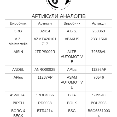
АРТИКУЛИ АНАЛОГІВ
Виробник
Артикул
Виробник
Артикул
3RG
32414
A.B.S.
230363
A.Z.
AZMT420101
ABAKUS
23311560
Meisterteile
717
AISIN
JTRPS009R
ALTE
79858AL
AUTOMOTIV
E
ANDEL
ANRO00928
APlus
11236AP
APlus
11237AP
ASAM
70546
AUTOMOTIV
E
ASMETAL
17OP4056
BGA
SR9540
BIRTH
RD0058
BÖLK
BOL2508
BORG &
BTR4214
BSG
BSG6531003
BECK
4