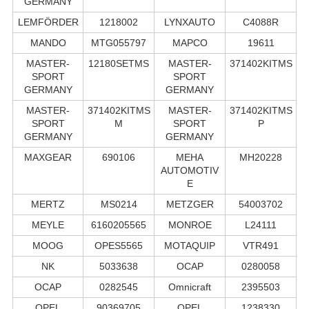
GERMANY
LEMFÖRDER
1218002
LYNXAUTO
C4088R
MANDO
MTG055797
MAPCO
19611
MASTER-
12180SETMS
MASTER-
371402KITMS
SPORT
SPORT
GERMANY
GERMANY
MASTER-
371402KITMS
MASTER-
371402KITMS
SPORT
M
SPORT
P
GERMANY
GERMANY
MAXGEAR
690106
MEHA
MH20228
AUTOMOTIV
E
MERTZ
MS0214
METZGER
54003702
MEYLE
6160205565
MONROE
L24111
MOOG
OPES5565
MOTAQUIP
VTR491
NK
5033638
OCAP
0280058
OCAP
0282545
Omnicraft
2395503
OPEL
90369705
OPEL
1238330