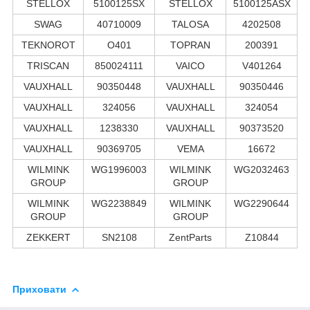
STELLOX
5100125SX
STELLOX
5100125ASX
SWAG
40710009
TALOSA
4202508
TEKNOROT
O401
TOPRAN
200391
TRISCAN
850024111
VAICO
V401264
VAUXHALL
90350448
VAUXHALL
90350446
VAUXHALL
324056
VAUXHALL
324054
VAUXHALL
1238330
VAUXHALL
90373520
VAUXHALL
90369705
VEMA
16672
WILMINK
WG1996003
WILMINK
WG2032463
GROUP
GROUP
WILMINK
WG2238849
WILMINK
WG2290644
GROUP
GROUP
ZEKKERT
SN2108
ZentParts
Z10844
Приховати