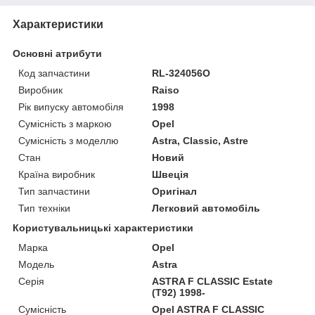
Характеристики
Основні атрибути
Код запчастини
RL-324056O
Виробник
Raiso
Рік випуску автомобіля
1998
Сумісність з маркою
Opel
Сумісність з моделлю
Astra, Classic, Astre
Стан
Новий
Країна виробник
Швеція
Тип запчастини
Оригінал
Тип техніки
Легковий автомобіль
Користувальницькі характеристики
Марка
Opel
Мoдель
Astra
Серія
ASTRA F CLASSIC Estate
(T92) 1998-
Сумісність
Opel ASTRA F CLASSIC