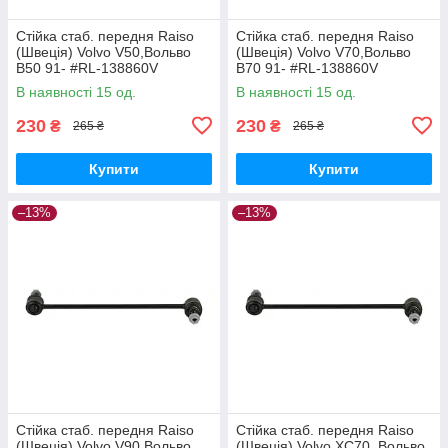
Стійка стаб. передня Raiso
Стійка стаб. передня Raiso
(Швеція) Volvo V50,Вольво
(Швеція) Volvo V70,Вольво
В50 91- #RL-138860V
В70 91- #RL-138860V
UAYYIOR17
UAPVVRP17
В наявності 15 од.
В наявності 15 од.
230
230
₴
₴
265 ₴
265 ₴
Купити
Купити
–13%
–13%
Стійка стаб. передня Raiso
Стійка стаб. передня Raiso
(Швеція) Volvo V90,Вольво
(Швеція) Volvo XC70, Вольво