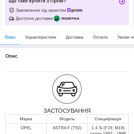
Що таке купити з Пром?
Замовлення під захистом
Доступна доставка
Опис
Характеристики
Доставка
Оплата
Умови п
Опис
ЗАСТОСУВАННЯ
Марка
Модель
Специфікація
OPEL
ASTRA F (T92)
1.4 Si (F19, M19)
седан 1992 - 1998