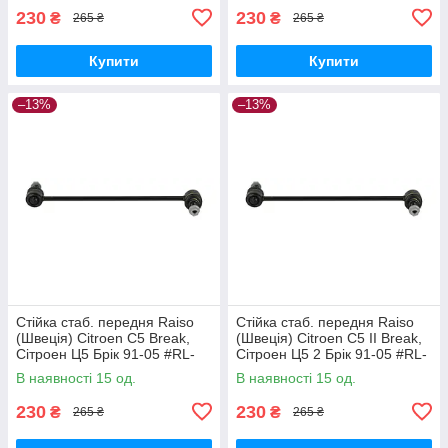
230
230
₴
₴
265 ₴
265 ₴
Купити
Купити
–13%
–13%
Стійка стаб. передня Raiso
Стійка стаб. передня Raiso
(Швеція) Citroen C5 Break,
(Швеція) Citroen C5 II Break,
Сітроен Ц5 Брік 91-05 #RL-
Сітроен Ц5 2 Брік 91-05 #RL-
138860V UAVEXLV17
138860V UADNZPA17
В наявності 15 од.
В наявності 15 од.
230
230
₴
₴
265 ₴
265 ₴