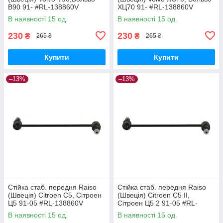
В90 91- #RL-138860V
ХЦ70 91- #RL-138860V
UAQEZFD17
UAPVVRP17
В наявності 15 од.
В наявності 15 од.
230
230
₴
₴
265 ₴
265 ₴
Купити
Купити
–13%
–13%
Стійка стаб. передня Raiso
Стійка стаб. передня Raiso
(Швеція) Citroen C5, Сітроен
(Швеція) Citroen C5 II,
Ц5 91-05 #RL-138860V
Сітроен Ц5 2 91-05 #RL-
UAPVVRP17
138860V UAQEZFD17
В наявності 15 од.
В наявності 15 од.