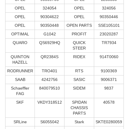
OPEL
324054
OPEL
324056
OPEL
90304622
OPEL
90350446
OPEL
90350448
OPEN PARTS
SSE105101
OPTIMAL
G1042
PROFIT
23020287
QUARO
QS6929HQ
QUICK
TR7934
STEER
QUINTON
QR2384S
RIDEX
914T0060
HAZELL
RODRUNNER
TRO401
RTS
9100369
SAAB
4242756
SASIC
9006371
Schaeffler
840079510
SIDEM
9837
FAG
SKF
VKDY318512
SPIDAN
40578
CHASSIS
PARTS
SRLine
S6055042
Stark
SKTE0280059