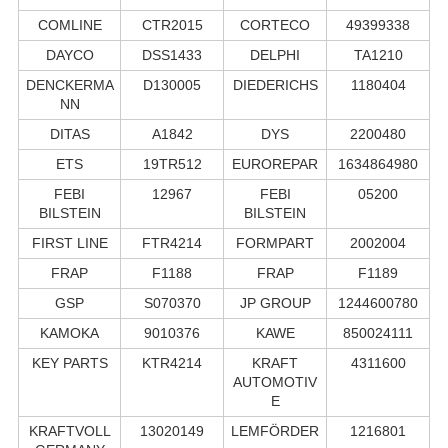
COMLINE
CTR2015
CORTECO
49399338
DAYCO
DSS1433
DELPHI
TA1210
DENCKERMA
D130005
DIEDERICHS
1180404
NN
DITAS
A1842
DYS
2200480
ETS
19TR512
EUROREPAR
1634864980
FEBI
12967
FEBI
05200
BILSTEIN
BILSTEIN
FIRST LINE
FTR4214
FORMPART
2002004
FRAP
F1188
FRAP
F1189
GSP
S070370
JP GROUP
1244600780
KAMOKA
9010376
KAWE
850024111
KEY PARTS
KTR4214
KRAFT
4311600
AUTOMOTIV
E
KRAFTVOLL
13020149
LEMFÖRDER
1216801