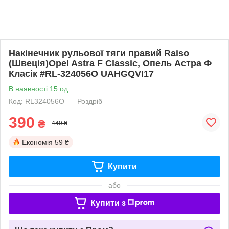
Накінечник рульової тяги правий Raiso
(Швеція)Opel Astra F Classic, Опель Астра Ф
Класік #RL-324056O UAHGQVI17
В наявності 15 од.
Код: RL324056O
Роздріб
390
₴
449 ₴
Економія
59 ₴
Купити
або
Купити з