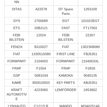
NN
DITAS
A22578
DT Spare
1263100
Parts
DYS
2700689
EGT
101023EGT
ETS
20BJ121
FAST
FT17002
FEBI
12024
FEBI
22267
BILSTEIN
BILSTEIN
FENOX
BJ10027
FIAT
1302368080
FIAT
1330515080
FIRST LINE
FBJ5351
FORMPART
2104003
FORMPART
2104003XL
FRAP
F1554
FRAP
F2826
GSP
S081034
KAMOKA
9040135
KAWE
850010503
KEY PARTS
KBJ5351
KRAFT
4223060
LEMFÖRDER
2453802
AUTOMOTIV
E
LYNXAUTO
C1212LR
MANDO
MSA025146