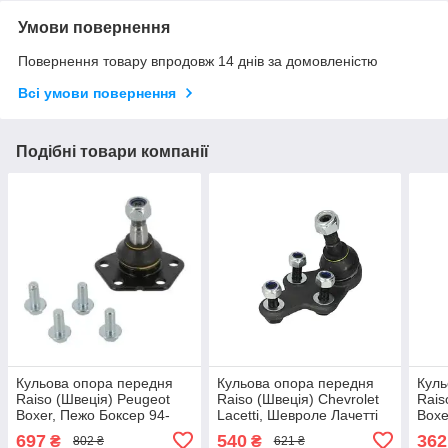
Умови повернення
Повернення товару впродовж 14 днів за домовленістю
Всі умови повернення
Подібні товари компанії
Кульова опора передня
Кульова опора передня
Куль
Raiso (Швеція) Peugeot
Raiso (Швеція) Chevrolet
Rais
Boxer, Пежо Боксер 94-
Lacetti, Шевроле Лачетті
Boxe
#RL-130047F UAJUMIB17
03- #RL-123382F
#RL
697
540
362
₴
₴
802 ₴
621 ₴
UAYNRSY17
UAW