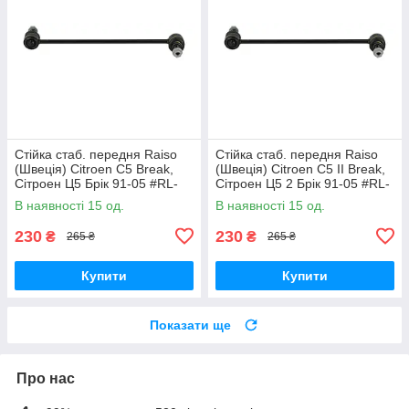
Стійка стаб. передня Raiso
Стійка стаб. передня Raiso
(Швеція) Citroen C5 Break,
(Швеція) Citroen C5 II Break,
Сітроен Ц5 Брік 91-05 #RL-
Сітроен Ц5 2 Брік 91-05 #RL-
138860V UAVEXLV17
138860V UADNZPA17
В наявності 15 од.
В наявності 15 од.
230
230
₴
₴
265 ₴
265 ₴
Купити
Купити
Показати ще
Про нас