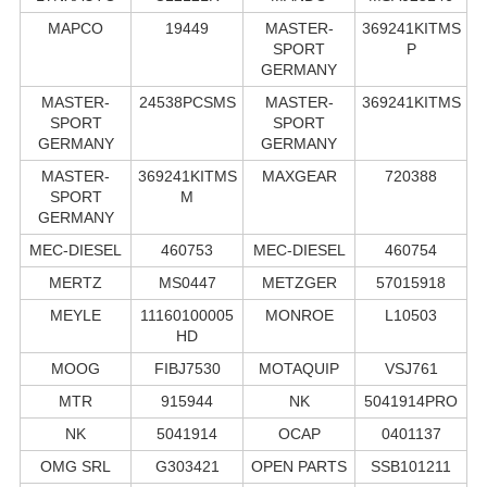
MAPCO
19449
MASTER-
369241KITMS
SPORT
P
GERMANY
MASTER-
24538PCSMS
MASTER-
369241KITMS
SPORT
SPORT
GERMANY
GERMANY
MASTER-
369241KITMS
MAXGEAR
720388
SPORT
M
GERMANY
MEC-DIESEL
460753
MEC-DIESEL
460754
MERTZ
MS0447
METZGER
57015918
MEYLE
11160100005
MONROE
L10503
HD
MOOG
FIBJ7530
MOTAQUIP
VSJ761
MTR
915944
NK
5041914PRO
NK
5041914
OCAP
0401137
OMG SRL
G303421
OPEN PARTS
SSB101211