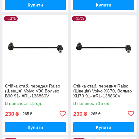
Купити
Купити
–13%
–13%
Стійка стаб. передня Raiso
Стійка стаб. передня Raiso
(Швеція) Volvo V90,Вольво
(Швеція) Volvo XC70, Вольво
В90 91- #RL-138860V
ХЦ70 91- #RL-138860V
UAQEZFD17
UAPVVRP17
В наявності 15 од.
В наявності 15 од.
230
230
₴
₴
265 ₴
265 ₴
Купити
Купити