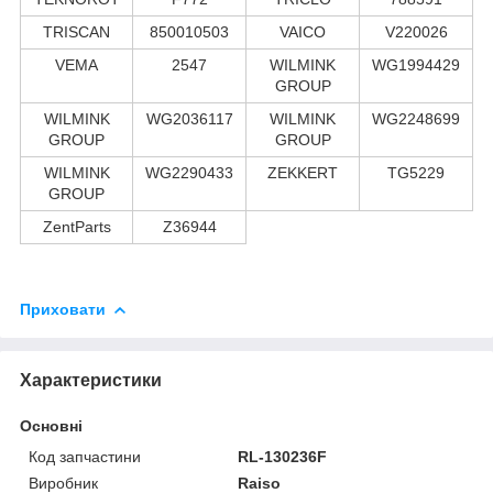
TRISCAN
850010503
VAICO
V220026
VEMA
2547
WILMINK
WG1994429
GROUP
WILMINK
WG2036117
WILMINK
WG2248699
GROUP
GROUP
WILMINK
WG2290433
ZEKKERT
TG5229
GROUP
ZentParts
Z36944
Приховати
Характеристики
Основні
Код запчастини
RL-130236F
Виробник
Raiso