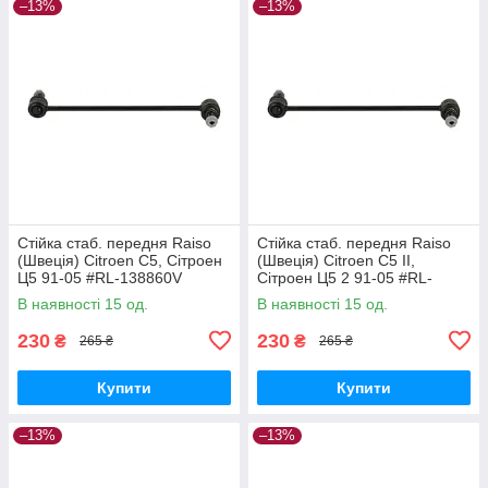
–13%
–13%
Стійка стаб. передня Raiso
Стійка стаб. передня Raiso
(Швеція) Citroen C5, Сітроен
(Швеція) Citroen C5 II,
Ц5 91-05 #RL-138860V
Сітроен Ц5 2 91-05 #RL-
UAPVVRP17
138860V UAQEZFD17
В наявності 15 од.
В наявності 15 од.
230
230
₴
₴
265 ₴
265 ₴
Купити
Купити
–13%
–13%