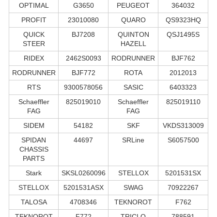
OPTIMAL
G3650
PEUGEOT
364032
PROFIT
23010080
QUARO
QS9323HQ
QUICK
BJ7208
QUINTON
QSJ1495S
STEER
HAZELL
RIDEX
2462S0093
RODRUNNER
BJF762
RODRUNNER
BJF772
ROTA
2012013
RTS
9300578056
SASIC
6403323
Schaeffler
825019010
Schaeffler
825019110
FAG
FAG
SIDEM
54182
SKF
VKDS313009
SPIDAN
44697
SRLine
S6057500
CHASSIS
PARTS
Stark
SKSL0260096
STELLOX
5201531SX
STELLOX
5201531ASX
SWAG
70922267
TALOSA
4708346
TEKNOROT
F762
TEKNOROT
F772
TRICLO
788591