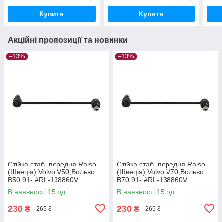
Купити
Купити
Акційні пропозиції та новинки
–13%
–13%
Стійка стаб. передня Raiso
Стійка стаб. передня Raiso
(Швеція) Volvo V50,Вольво
(Швеція) Volvo V70,Вольво
В50 91- #RL-138860V
В70 91- #RL-138860V
UAYYIOR17
UAPVVRP17
В наявності 15 од.
В наявності 15 од.
230
230
₴
₴
265 ₴
265 ₴