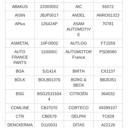
ABAKUS
23303052
AIC
55072
AISIN
JBJPS017
ANDEL
ANRO01323
APlus
12642AP
ASAM
70781
AUTOMOTIV
E
ASMETAL
10FI3002
AUTLOG
FT1559
AUTO
110005C
AUTOMOTOR
PSD8080
FRANCE
France
PARTS
BGA
SJ1414
BIRTH
CX1137
BÖLK
BOLB01376
BORG &
BBJ5351
BECK
BSG
BSG2531504
CITROËN
364032
4
COMLINE
CBJ7070
CORTECO
49399107
CTR
CB0579
DELPHI
TC828
DENCKERMA
D110031
DITAS
A22126