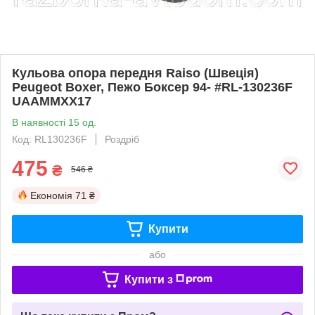
Кульова опора передня Raiso (Швеція)
Peugeot Boxer, Пежо Боксер 94- #RL-130236F
UAAMMXX17
В наявності 15 од.
Код: RL130236F
Роздріб
475
₴
546 ₴
Економія
71 ₴
Купити
або
Купити з