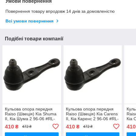
Умови повернення
Повернення товару впродовж 14 днів за домовленістю
Всі умови повернення
Подібні товари компанії
Кульова опора передня
Кульова опора передня
Куль
Raiso (Швеція) Kia Shuma
Raiso (Швеція) Kia Carens
Rais
II, Кіа Шума 2 96-06 #RL-
II, Кіа Каренс 2 96-06 #RL-
Кіа 
134550K UAJPJBY17
134550K UAJPJBY17
134
410
410
410
₴
₴
472 ₴
472 ₴