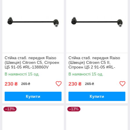
Стійка стаб. передня Raiso
Стійка стаб. передня Raiso
(Швеція) Citroen C5, Сітроен
(Швеція) Citroen C5 II,
Ц5 91-05 #RL-138860V
Сітроен Ц5 2 91-05 #RL-
UAPVVRP17
138860V UAQEZFD17
В наявності 15 од.
В наявності 15 од.
230
230
₴
₴
265 ₴
265 ₴
Купити
Купити
–13%
–13%