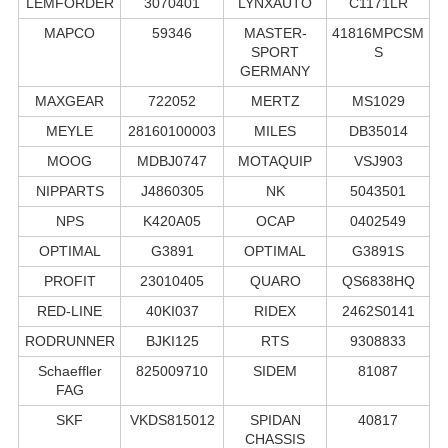
LEMFÖRDER
3070401
LYNXAUTO
C1171LR
MAPCO
59346
MASTER-
41816MPCSM
SPORT
S
GERMANY
MAXGEAR
722052
MERTZ
MS1029
MEYLE
28160100003
MILES
DB35014
MOOG
MDBJ0747
MOTAQUIP
VSJ903
NIPPARTS
J4860305
NK
5043501
NPS
K420A05
OCAP
0402549
OPTIMAL
G3891
OPTIMAL
G3891S
PROFIT
23010405
QUARO
QS6838HQ
RED-LINE
40KI037
RIDEX
2462S0141
RODRUNNER
BJKI125
RTS
9308833
Schaeffler
825009710
SIDEM
81087
FAG
SKF
VKDS815012
SPIDAN
40817
CHASSIS