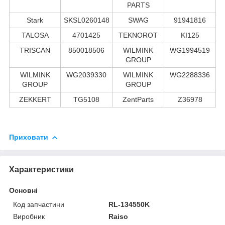
PARTS
Stark
SKSL0260148
SWAG
91941816
TALOSA
4701425
TEKNOROT
KI125
TRISCAN
850018506
WILMINK
WG1994519
GROUP
WILMINK
WG2039330
WILMINK
WG2288336
GROUP
GROUP
ZEKKERT
TG5108
ZentParts
Z36978
Приховати
Характеристики
Основні
Код запчастини
RL-134550K
Виробник
Raiso