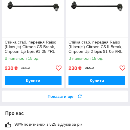
Стійка стаб. передня Raiso
Стійка стаб. передня Raiso
(Швеція) Citroen C5 Break,
(Швеція) Citroen C5 II Break,
Сітроен Ц5 Брік 91-05 #RL-
Сітроен Ц5 2 Брік 91-05 #RL-
138860V UAVEXLV17
138860V UADNZPA17
В наявності 15 од.
В наявності 15 од.
230
230
₴
₴
265 ₴
265 ₴
Купити
Купити
Показати ще
Про нас
99% позитивних з 525 відгуків за рік