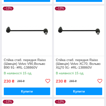
–13%
–13%
Стійка стаб. передня Raiso
Стійка стаб. передня Raiso
(Швеція) Volvo V90,Вольво
(Швеція) Volvo XC70, Вольво
В90 91- #RL-138860V
ХЦ70 91- #RL-138860V
UAQEZFD17
UAPVVRP17
В наявності 15 од.
В наявності 15 од.
230
230
₴
₴
265 ₴
265 ₴
Купити
Купити
–13%
–13%