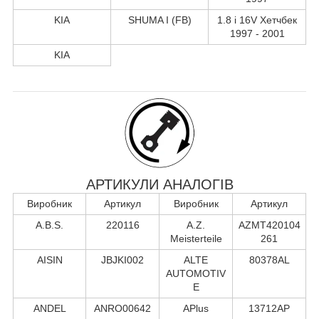
KIA
SHUMA I (FB)
1.8 i 16V Хетчбек
1997 - 2001
KIA
АРТИКУЛИ АНАЛОГІВ
Виробник
Артикул
Виробник
Артикул
A.B.S.
220116
A.Z.
AZMT420104
Meisterteile
261
AISIN
JBJKI002
ALTE
80378AL
AUTOMOTIV
E
ANDEL
ANRO00642
APlus
13712AP