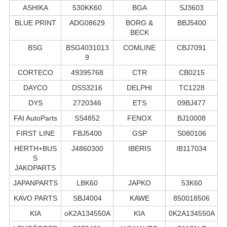
ASHIKA
530KK60
BGA
SJ3603
BLUE PRINT
ADG08629
BORG &
BBJ5400
BECK
BSG
BSG4031013
COMLINE
CBJ7091
9
CORTECO
49395768
CTR
CB0215
DAYCO
DSS3216
DELPHI
TC1228
DYS
2720346
ETS
09BJ477
FAI AutoParts
SS4852
FENOX
BJ10008
FIRST LINE
FBJ5400
GSP
S080106
HERTH+BUS
J4860300
IBERIS
IB117034
S
JAKOPARTS
JAPANPARTS
LBK60
JAPKO
53K60
KAVO PARTS
SBJ4004
KAWE
850018506
KIA
oK2A134550A
KIA
0K2A134550A