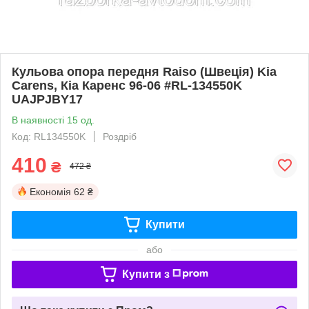
Кульова опора передня Raiso (Швеція) Kia
Carens, Кіа Каренс 96-06 #RL-134550K
UAJPJBY17
В наявності 15 од.
Код: RL134550K
Роздріб
410
₴
472 ₴
Економія
62 ₴
Купити
або
Купити з