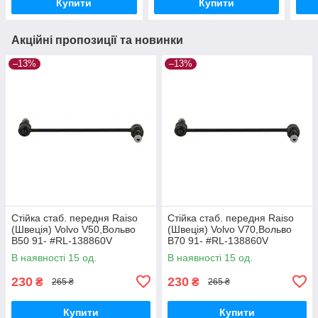
Купити
Купити
Акційні пропозиції та новинки
–13%
–13%
Стійка стаб. передня Raiso
Стійка стаб. передня Raiso
(Швеція) Volvo V50,Вольво
(Швеція) Volvo V70,Вольво
В50 91- #RL-138860V
В70 91- #RL-138860V
UAYYIOR17
UAPVVRP17
В наявності 15 од.
В наявності 15 од.
230
230
₴
₴
265 ₴
265 ₴
Купити
Купити