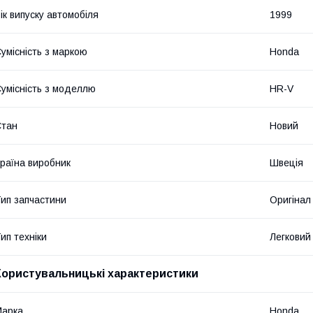
ік випуску автомобіля
1999
умісність з маркою
Honda
умісність з моделлю
HR-V
Стан
Новий
раїна виробник
Швеція
ип запчастини
Оригінал
ип техніки
Легковий
Користувальницькі характеристики
Марка
Honda