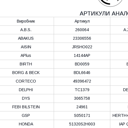
АРТИКУЛИ АНАЛ
Виробник
Артикул
A.B.S.
260064
A.
ABAKUS
23306556
AISIN
JRSHO022
APlus
14144AP
BIRTH
BD0059
BORG & BECK
BDL6646
CORTECO
49396472
DELPHI
TC1379
D
DYS
3065758
FEBI BILSTEIN
24961
GSP
S050171
HERTH+
HONDA
51320S2H003
IAP 