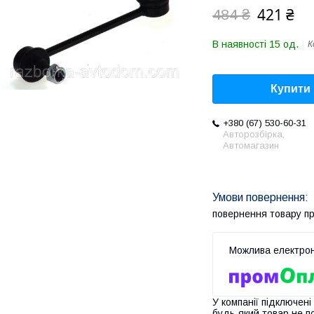
421 ₴
484 ₴
В наявності 15 од.
К
Купити
+380 (67) 530-60-31
Авторозбірка,
Автомагазин
повернення товару п
У компанії підключені
будь-який товар не п