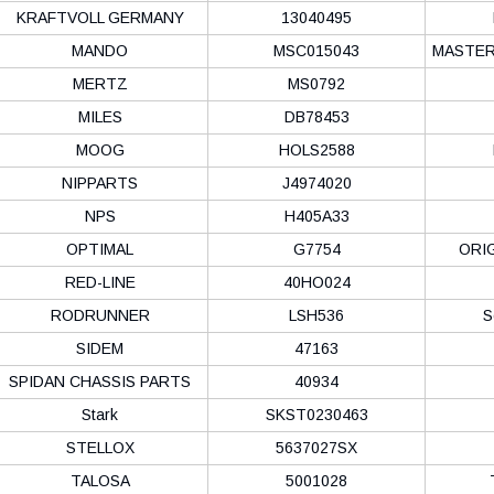
KRAFTVOLL GERMANY
13040495
MANDO
MSC015043
MASTER
MERTZ
MS0792
MILES
DB78453
MOOG
HOLS2588
NIPPARTS
J4974020
NPS
H405A33
OPTIMAL
G7754
ORIG
RED-LINE
40HO024
RODRUNNER
LSH536
S
SIDEM
47163
SPIDAN CHASSIS PARTS
40934
Stark
SKST0230463
STELLOX
5637027SX
TALOSA
5001028