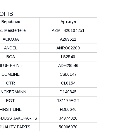
ОГІВ
Виробник
Артикул
Z. Meisterteile
AZMT420104251
ACKOJA
A269511
ANDEL
ANRO02209
BGA
LS2540
BLUE PRINT
ADH28546
COMLINE
CSL6147
CTR
CL0154
ENCKERMANN
D140345
EGT
131179EGT
FIRST LINE
FDL6646
BUSS JAKOPARTS
J4974020
QUALITY PARTS
50906070