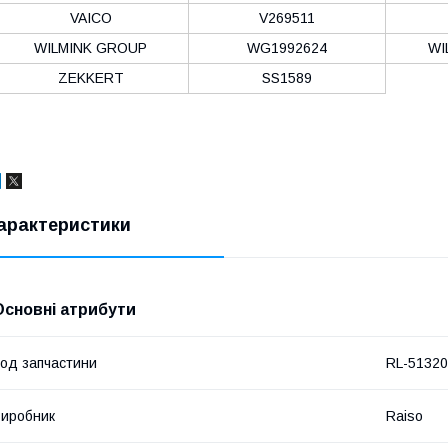
VAICO
V269511
WILMINK GROUP
WG1992624
WI
ZEKKERT
SS1589
арактеристики
Основні атрибути
од запчастини
RL-5132
иробник
Raiso