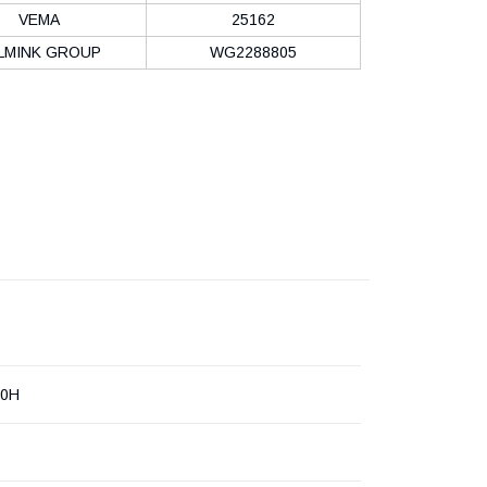
VEMA
25162
LMINK GROUP
WG2288805
00H