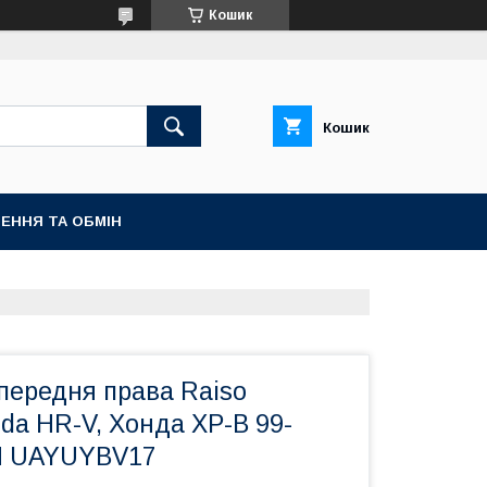
Кошик
Кошик
ЕННЯ ТА ОБМІН
 передня права Raiso
da HR-V, Хонда ХР-В 99-
H UAYUYBV17