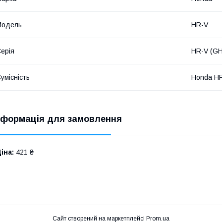
Мoдель
HR-V
ерія
HR-V (GH
умісність
Honda HR
нформація для замовлення
іна:
421 ₴
Сайт створений на маркетплейсі
Prom.ua