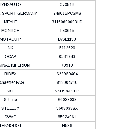
LYNXAUTO
C7051R
-SPORT GERMANY
24961BPCSMS
MEYLE
31160600003HD
MONROE
L40615
MOTAQUIP
LVSL1153
NK
5112620
OCAP
0581943
INAL IMPERIUM
70519
RIDEX
3229S0464
chaeffler FAG
818004710
SKF
VKDS843013
SRLine
S6038033
STELLOX
5603033SX
SWAG
85924961
TEKNOROT
H536