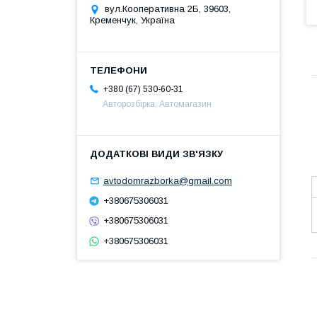
вул.Кооперативна 2Б, 39603,
Кременчук, Україна
+380 (67) 530-60-31
Авторозбірка, Автомагазин
avtodomrazborka@gmail.com
+380675306031
+380675306031
+380675306031