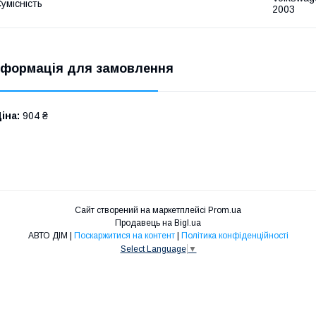
умісність
2003
нформація для замовлення
іна:
904 ₴
Сайт створений на маркетплейсі
Prom.ua
Продавець на Bigl.ua
АВТО ДІМ |
Поскаржитися на контент
|
Політика конфіденційності
Select Language
▼