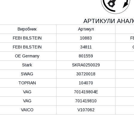
АРТИКУЛИ АНАЛ
Виробник
Артикул
FEBI BILSTEIN
10883
F
FEBI BILSTEIN
34811
OE Germany
801559
Stark
SKRA0250029
SWAG
30720018
TOPRAN
104070
VAG
701419804E
VAG
701419810
VAICO
V107062