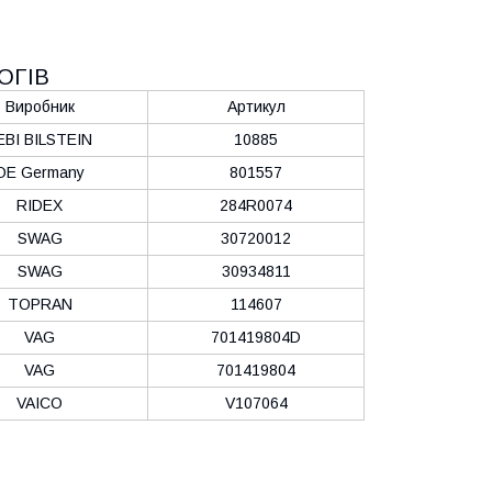
ОГІВ
Виробник
Артикул
EBI BILSTEIN
10885
OE Germany
801557
RIDEX
284R0074
SWAG
30720012
SWAG
30934811
TOPRAN
114607
VAG
701419804D
VAG
701419804
VAICO
V107064