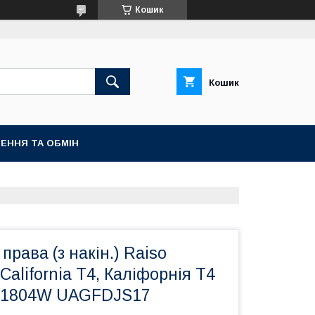
Кошик
Кошик
ЕННЯ ТА ОБМІН
права (з накін.) Raiso
California T4, Каліфорнія Т4
701804W UAGFDJS17