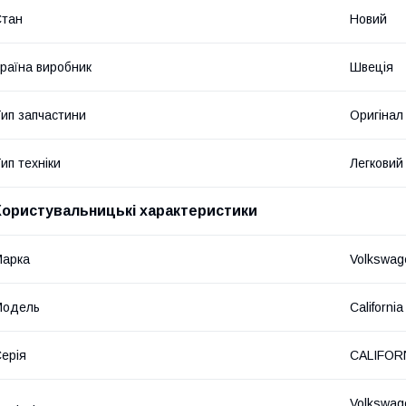
Стан
Новий
раїна виробник
Швеція
ип запчастини
Оригінал
ип техніки
Легковий
Користувальницькі характеристики
Марка
Volkswag
Мoдель
California
ерія
CALIFORN
Volkswag