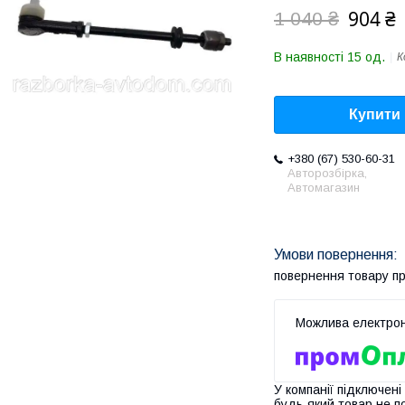
904 ₴
1 040 ₴
В наявності 15 од.
К
Купити
+380 (67) 530-60-31
Авторозбірка,
Автомагазин
повернення товару п
У компанії підключені
будь-який товар не п