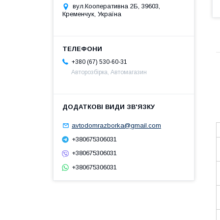
вул.Кооперативна 2Б, 39603,
Кременчук, Україна
+380 (67) 530-60-31
Авторозбірка, Автомагазин
avtodomrazborka@gmail.com
+380675306031
+380675306031
+380675306031