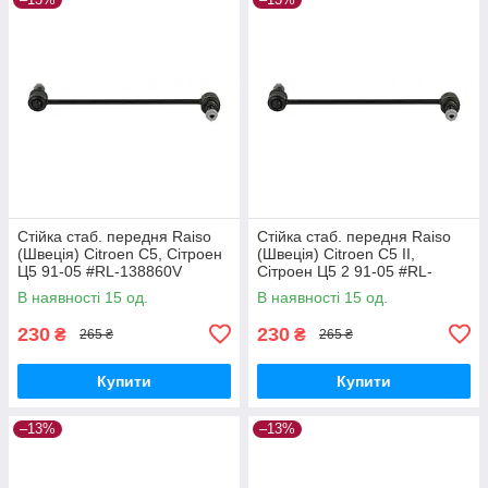
Стійка стаб. передня Raiso
Стійка стаб. передня Raiso
(Швеція) Citroen C5, Сітроен
(Швеція) Citroen C5 II,
Ц5 91-05 #RL-138860V
Сітроен Ц5 2 91-05 #RL-
UAPVVRP17
138860V UAQEZFD17
В наявності 15 од.
В наявності 15 од.
230
230
₴
₴
265 ₴
265 ₴
Купити
Купити
–13%
–13%