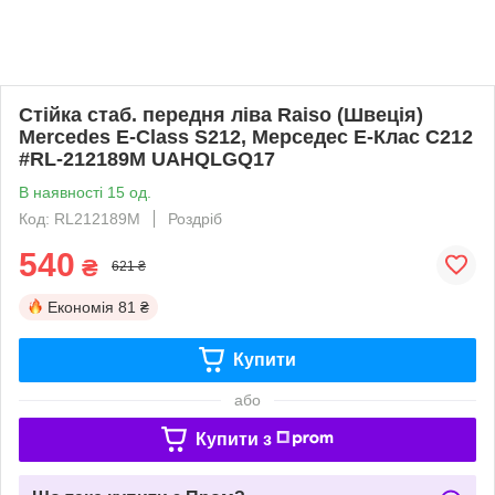
Стійка стаб. передня ліва Raiso (Швеція)
Mercedes E-Class S212, Мерседес Е-Клас С212
#RL-212189M UAHQLGQ17
В наявності 15 од.
Код: RL212189M
Роздріб
540
₴
621 ₴
Економія
81 ₴
Купити
або
Купити з