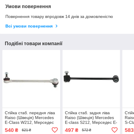
Умови повернення
Повернення товару впродовж 14 днів за домовленістю
Всі умови повернення
Подібні товари компанії
Стійка стаб. передня ліва
Стійка стаб. задня ліва
Стій
Raiso (Швеція) Mercedes
Raiso (Швеція) Mercedes
Rais
E-Class W212, Мерседес
E-class S212, Мерседес Е-
S-Cl
Е-Клас Ф212 #RL-
клас С212 #RL-204589M
С-Кл
540
497
583
₴
₴
621 ₴
572 ₴
212189M UAZIPIJ17
UATJNXM17
221