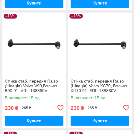
Купити
Купити
–13%
–13%
Стійка стаб. передня Raiso
Стійка стаб. передня Raiso
(Швеція) Volvo V90,Вольво
(Швеція) Volvo XC70, Вольво
В90 91- #RL-138860V
ХЦ70 91- #RL-138860V
UAQEZFD17
UAPVVRP17
В наявності 15 од.
В наявності 15 од.
230
230
₴
₴
265 ₴
265 ₴
Купити
Купити
–13%
–13%