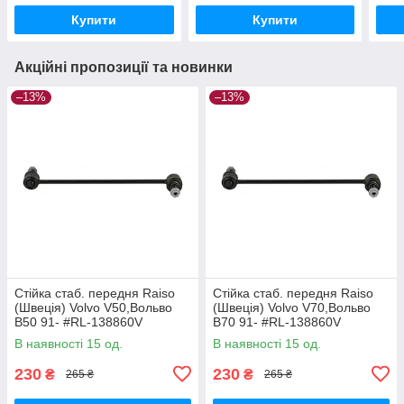
Купити
Купити
Акційні пропозиції та новинки
–13%
–13%
Стійка стаб. передня Raiso
Стійка стаб. передня Raiso
(Швеція) Volvo V50,Вольво
(Швеція) Volvo V70,Вольво
В50 91- #RL-138860V
В70 91- #RL-138860V
UAYYIOR17
UAPVVRP17
В наявності 15 од.
В наявності 15 од.
230
230
₴
₴
265 ₴
265 ₴