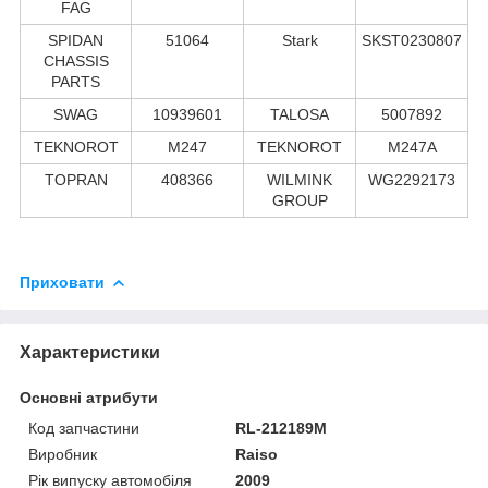
FAG
SPIDAN
51064
Stark
SKST0230807
CHASSIS
PARTS
SWAG
10939601
TALOSA
5007892
TEKNOROT
M247
TEKNOROT
M247A
TOPRAN
408366
WILMINK
WG2292173
GROUP
Приховати
Характеристики
Основні атрибути
Код запчастини
RL-212189M
Виробник
Raiso
Рік випуску автомобіля
2009