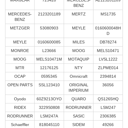
BENZ
MERCEDES-
2123201189
MERTZ
MS1735
BENZ
METZGER
53080903
MEYLE
0160600048H
D
MEYLE
0160600085
MILES
DB78274
MONROE
L23666
MOOG
MELS10471
MOOG
MELS10471M
MOTAQUIP
LVSL1222
MTR
12176125
NTY
ZLPME014
OCAP
0595345
Omnicraft
2394814
OPEN PARTS
SSL123410
ORIGINAL
36056
IMPERIUM
Oyodo
60Z9213OYO
QUARO
QS1265HQ
RIDEX
3229S0808
RODRUNNER
LSM247
RODRUNNER
LSM247A
SASIC
2306385
Schaeffler
818045110
SIDEM
49266