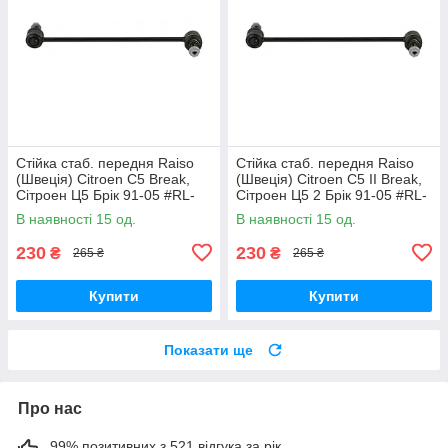
Стійка стаб. передня Raiso
Стійка стаб. передня Raiso
(Швеція) Citroen C5 Break,
(Швеція) Citroen C5 II Break,
Сітроен Ц5 Брік 91-05 #RL-
Сітроен Ц5 2 Брік 91-05 #RL-
138860V UAVEXLV17
138860V UADNZPA17
В наявності 15 од.
В наявності 15 од.
230
230
₴
₴
265 ₴
265 ₴
Купити
Купити
Показати ще
Про нас
99% позитивних з 521 відгука за рік