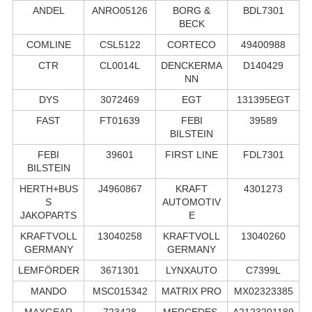
ANDEL
ANRO05126
BORG &
BDL7301
BECK
COMLINE
CSL5122
CORTECO
49400988
CTR
CL0014L
DENCKERMA
D140429
NN
DYS
3072469
EGT
131395EGT
FAST
FT01639
FEBI
39589
BILSTEIN
FEBI
39601
FIRST LINE
FDL7301
BILSTEIN
HERTH+BUS
J4960867
KRAFT
4301273
S
AUTOMOTIV
JAKOPARTS
E
KRAFTVOLL
13040258
KRAFTVOLL
13040260
GERMANY
GERMANY
LEMFÖRDER
3671301
LYNXAUTO
C7399L
MANDO
MSC015342
MATRIX PRO
MX02323385
MAXGEAR
723428
MERCEDES-
A2123201189