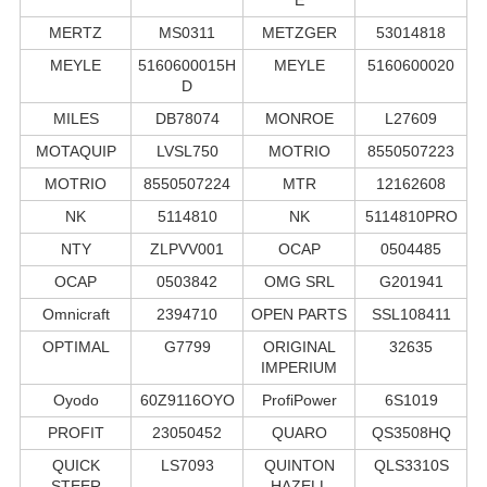
MERTZ
MS0311
METZGER
53014818
MEYLE
5160600015H
MEYLE
5160600020
D
MILES
DB78074
MONROE
L27609
MOTAQUIP
LVSL750
MOTRIO
8550507223
MOTRIO
8550507224
MTR
12162608
NK
5114810
NK
5114810PRO
NTY
ZLPVV001
OCAP
0504485
OCAP
0503842
OMG SRL
G201941
Omnicraft
2394710
OPEN PARTS
SSL108411
OPTIMAL
G7799
ORIGINAL
32635
IMPERIUM
Oyodo
60Z9116OYO
ProfiPower
6S1019
PROFIT
23050452
QUARO
QS3508HQ
QUICK
LS7093
QUINTON
QLS3310S
STEER
HAZELL