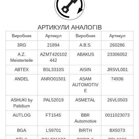
АРТИКУЛИ АНАЛОГІВ
Виробник
Артикул
Виробник
Артикул
3RG
21894
A.B.S.
260286
A.Z.
AZMT420102
ABAKUS
23306052
Meisterteile
442
ABTEX
BSL3310S
AISIN
JRSVL001
ANDEL
ANRO01501
ASAM
74936
AUTOMOTIV
E
ASHUKI by
PAL52019
ASMETAL
26VL0503
Palidium
AUTLOG
FT1545
BBR
0011023073
Automotive
BGA
LS9701
BIRTH
BX5073