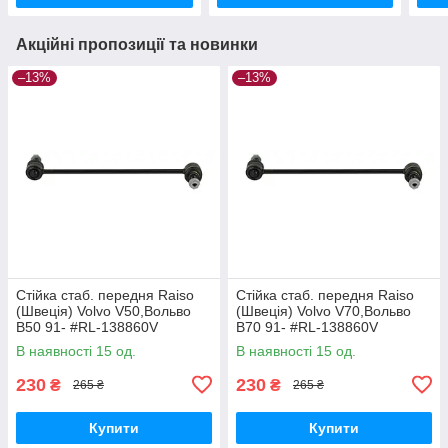
Акційні пропозиції та новинки
–13%
–13%
Стійка стаб. передня Raiso
Стійка стаб. передня Raiso
(Швеція) Volvo V50,Вольво
(Швеція) Volvo V70,Вольво
В50 91- #RL-138860V
В70 91- #RL-138860V
UAYYIOR17
UAPVVRP17
В наявності 15 од.
В наявності 15 од.
230
230
₴
₴
265 ₴
265 ₴
Купити
Купити