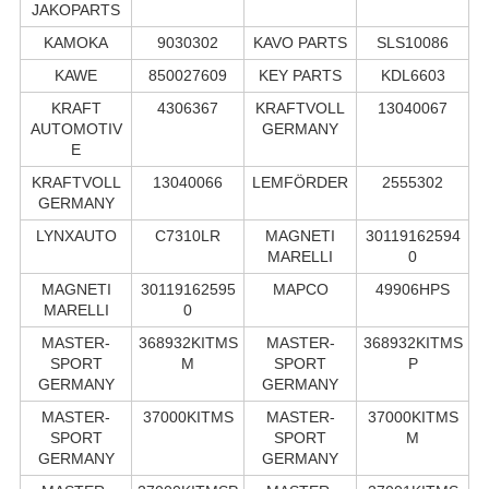
JAKOPARTS
KAMOKA
9030302
KAVO PARTS
SLS10086
KAWE
850027609
KEY PARTS
KDL6603
KRAFT
4306367
KRAFTVOLL
13040067
AUTOMOTIV
GERMANY
E
KRAFTVOLL
13040066
LEMFÖRDER
2555302
GERMANY
LYNXAUTO
C7310LR
MAGNETI
30119162594
MARELLI
0
MAGNETI
30119162595
MAPCO
49906HPS
MARELLI
0
MASTER-
368932KITMS
MASTER-
368932KITMS
SPORT
M
SPORT
P
GERMANY
GERMANY
MASTER-
37000KITMS
MASTER-
37000KITMS
SPORT
SPORT
M
GERMANY
GERMANY