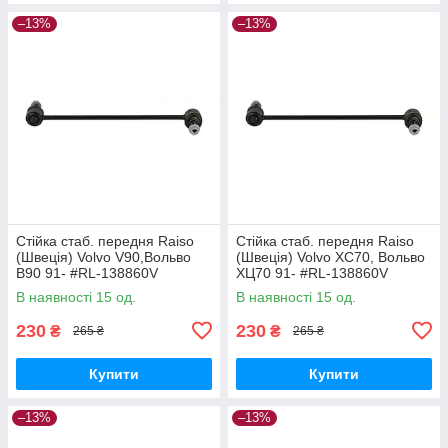
–13%
–13%
Стійка стаб. передня Raiso
Стійка стаб. передня Raiso
(Швеція) Volvo V90,Вольво
(Швеція) Volvo XC70, Вольво
В90 91- #RL-138860V
ХЦ70 91- #RL-138860V
UAQEZFD17
UAPVVRP17
В наявності 15 од.
В наявності 15 од.
230
230
₴
₴
265 ₴
265 ₴
Купити
Купити
–13%
–13%