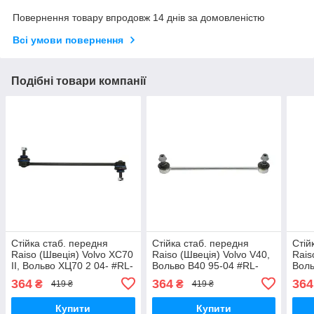
Повернення товару впродовж 14 днів за домовленістю
Всі умови повернення
Подібні товари компанії
Стійка стаб. передня
Стійка стаб. передня
Стій
Raiso (Швеція) Volvo XC70
Raiso (Швеція) Volvo V40,
Rais
II, Вольво ХЦ70 2 04- #RL-
Вольво В40 95-04 #RL-
Воль
306484C UAXOSUN17
308841V UAHKWUD17
306
364
364
364
₴
₴
419 ₴
419 ₴
Купити
Купити