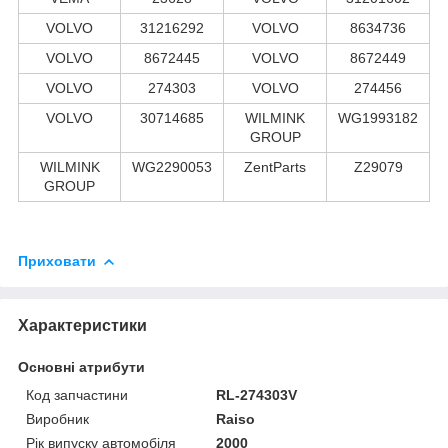
VOLVO
31216292
VOLVO
8634736
VOLVO
8672445
VOLVO
8672449
VOLVO
274303
VOLVO
274456
VOLVO
30714685
WILMINK
WG1993182
GROUP
WILMINK
WG2290053
ZentParts
Z29079
GROUP
Приховати
Характеристики
Основні атрибути
Код запчастини
RL-274303V
Виробник
Raiso
Рік випуску автомобіля
2000