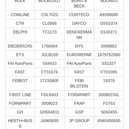
BÖLK
BOLB01627
BORG &
BDL6603
BECK
COMLINE
CSL7022
CORTECO
49398685
CTR
CL0068
DAYCO
DSS1074
DELPHI
TC1173
DENCKERMA
D140271
NN
DIEDERICHS
1766004
DYS
3089862
ETS
32LB109
EUROREPAR
1679752980
FAI AutoParts
SS4433
FAI AutoParts
SS1327
FAST
FT01676
FAST
FT01095
FEBEST
2723S80F
FEBI
19379
BILSTEIN
FIRST LINE
FDL6603
FORMPART
3008023XL
FORMPART
3008023
FRAP
F2753
GH
GH564811
GSP
S050455
HERTH+BUS
J4960835
JP GROUP
4940400500
S