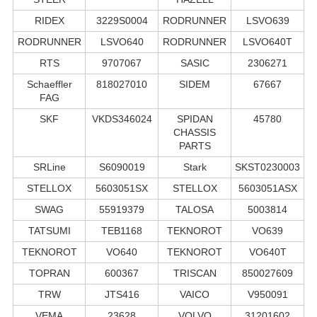
RIDEX
3229S0004
RODRUNNER
LSVO639
RODRUNNER
LSVO640
RODRUNNER
LSVO640T
RTS
9707067
SASIC
2306271
Schaeffler
818027010
SIDEM
67667
FAG
SKF
VKDS346024
SPIDAN
45780
CHASSIS
PARTS
SRLine
S6090019
Stark
SKST0230003
STELLOX
5603051SX
STELLOX
5603051ASX
SWAG
55919379
TALOSA
5003814
TATSUMI
TEB1168
TEKNOROT
VO639
TEKNOROT
VO640
TEKNOROT
VO640T
TOPRAN
600367
TRISCAN
850027609
TRW
JTS416
VAICO
V950091
VEMA
23628
VOLVO
31201602