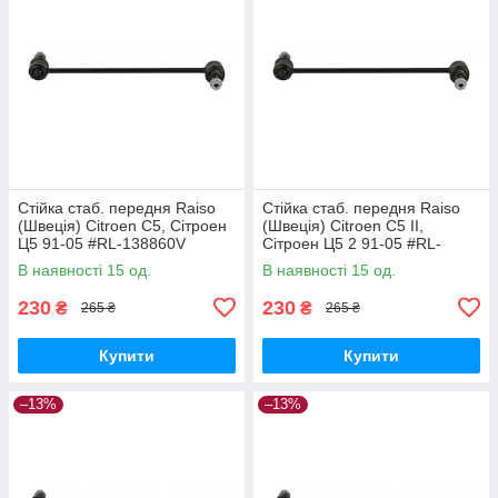
Стійка стаб. передня Raiso
Стійка стаб. передня Raiso
(Швеція) Citroen C5, Сітроен
(Швеція) Citroen C5 II,
Ц5 91-05 #RL-138860V
Сітроен Ц5 2 91-05 #RL-
UAPVVRP17
138860V UAQEZFD17
В наявності 15 од.
В наявності 15 од.
230
230
₴
₴
265 ₴
265 ₴
Купити
Купити
–13%
–13%