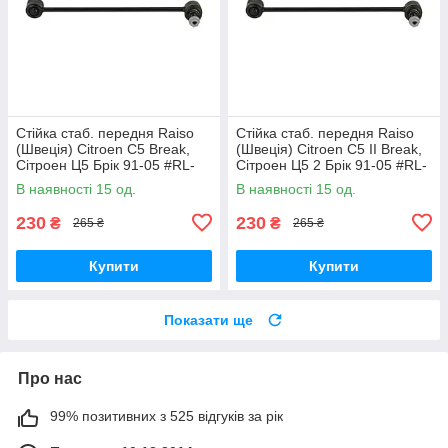
Стійка стаб. передня Raiso
Стійка стаб. передня Raiso
(Швеція) Citroen C5 Break,
(Швеція) Citroen C5 II Break,
Сітроен Ц5 Брік 91-05 #RL-
Сітроен Ц5 2 Брік 91-05 #RL-
138860V UAVEXLV17
138860V UADNZPA17
В наявності 15 од.
В наявності 15 од.
230
230
₴
₴
265 ₴
265 ₴
Купити
Купити
Показати ще
Про нас
99% позитивних з 525 відгуків за рік