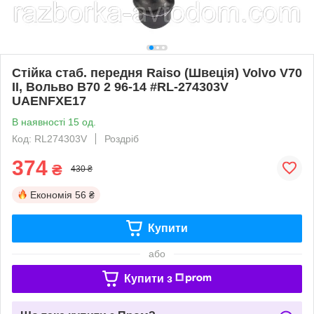
Стійка стаб. передня Raiso (Швеція) Volvo V70
II, Вольво В70 2 96-14 #RL-274303V
UAENFXE17
В наявності 15 од.
Код: RL274303V
Роздріб
374
₴
430 ₴
Економія
56 ₴
Купити
або
Купити з