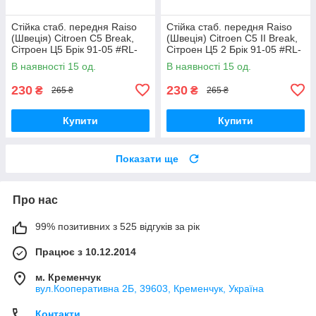
Стійка стаб. передня Raiso
Стійка стаб. передня Raiso
(Швеція) Citroen C5 Break,
(Швеція) Citroen C5 II Break,
Сітроен Ц5 Брік 91-05 #RL-
Сітроен Ц5 2 Брік 91-05 #RL-
138860V UAVEXLV17
138860V UADNZPA17
В наявності 15 од.
В наявності 15 од.
230
230
₴
₴
265 ₴
265 ₴
Купити
Купити
Показати ще
Про нас
99% позитивних з 525 відгуків за рік
Працює з 10.12.2014
м. Кременчук
вул.Кооперативна 2Б, 39603, Кременчук, Україна
Контакти