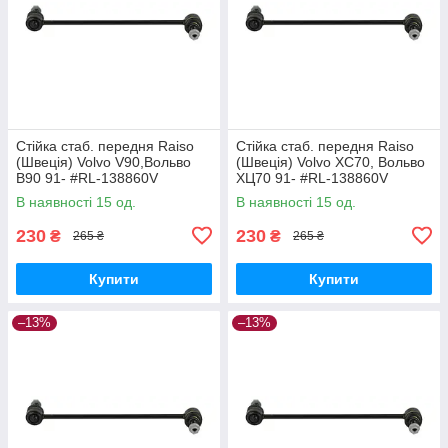
Стійка стаб. передня Raiso
Стійка стаб. передня Raiso
(Швеція) Volvo V90,Вольво
(Швеція) Volvo XC70, Вольво
В90 91- #RL-138860V
ХЦ70 91- #RL-138860V
UAQEZFD17
UAPVVRP17
В наявності 15 од.
В наявності 15 од.
230
230
₴
₴
265 ₴
265 ₴
Купити
Купити
–13%
–13%