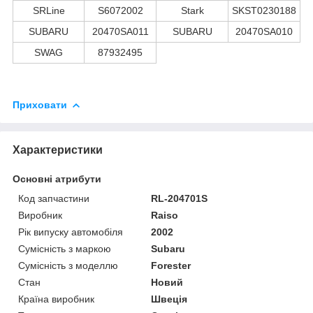
SRLine
S6072002
Stark
SKST0230188
SUBARU
20470SA011
SUBARU
20470SA010
SWAG
87932495
Приховати
Характеристики
Основні атрибути
Код запчастини
RL-204701S
Виробник
Raiso
Рік випуску автомобіля
2002
Сумісність з маркою
Subaru
Сумісність з моделлю
Forester
Стан
Новий
Країна виробник
Швеція