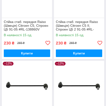
Стійка стаб. передня Raiso
Стійка стаб. передня Raiso
(Швеція) Citroen C5, Сітроен
(Швеція) Citroen C5 II,
Ц5 91-05 #RL-138860V
Сітроен Ц5 2 91-05 #RL-
UAPVVRP17
138860V UAQEZFD17
В наявності 15 од.
В наявності 15 од.
230
230
₴
₴
265 ₴
265 ₴
Купити
Купити
–13%
–13%