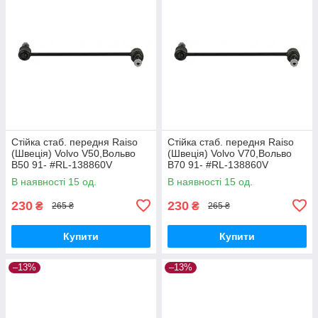
Стійка стаб. передня Raiso
Стійка стаб. передня Raiso
(Швеція) Volvo V50,Вольво
(Швеція) Volvo V70,Вольво
В50 91- #RL-138860V
В70 91- #RL-138860V
UAYYIOR17
UAPVVRP17
В наявності 15 од.
В наявності 15 од.
230
230
₴
₴
265 ₴
265 ₴
Купити
Купити
–13%
–13%