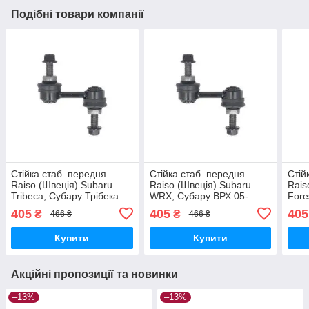
Подібні товари компанії
Стійка стаб. передня
Стійка стаб. передня
Стій
Raiso (Швеція) Subaru
Raiso (Швеція) Subaru
Rais
Tribeca, Субару Трібека
WRX, Субару ВРХ 05-
Fore
05- #RL-204200S
#RL-204200S UAAFZVX17
Форе
405
405
405
₴
₴
466 ₴
466 ₴
UAYQGMW17
204
Купити
Купити
Акційні пропозиції та новинки
–13%
–13%