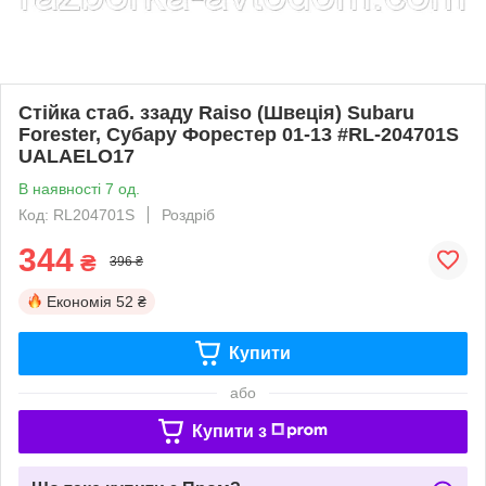
Стійка стаб. ззаду Raiso (Швеція) Subaru
Forester, Субару Форестер 01-13 #RL-204701S
UALAELO17
В наявності 7 од.
Код: RL204701S
Роздріб
344
₴
396 ₴
Економія
52 ₴
Купити
або
Купити з