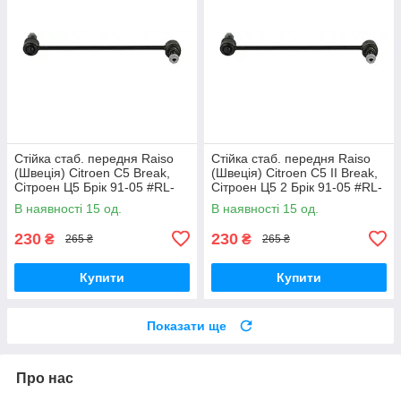
Стійка стаб. передня Raiso
Стійка стаб. передня Raiso
(Швеція) Citroen C5 Break,
(Швеція) Citroen C5 II Break,
Сітроен Ц5 Брік 91-05 #RL-
Сітроен Ц5 2 Брік 91-05 #RL-
138860V UAVEXLV17
138860V UADNZPA17
В наявності 15 од.
В наявності 15 од.
230
230
₴
₴
265 ₴
265 ₴
Купити
Купити
Показати ще
Про нас