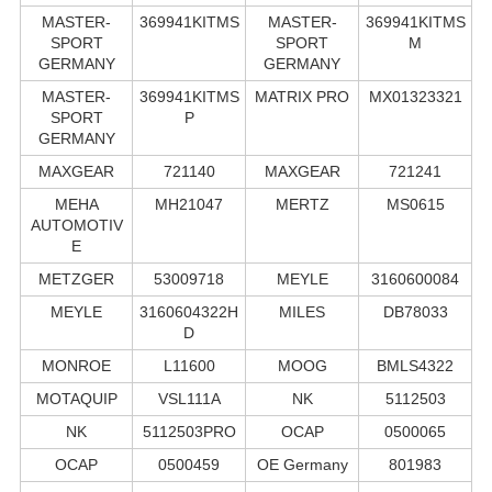
MASTER-
369941KITMS
MASTER-
369941KITMS
SPORT
SPORT
M
GERMANY
GERMANY
MASTER-
369941KITMS
MATRIX PRO
MX01323321
SPORT
P
GERMANY
MAXGEAR
721140
MAXGEAR
721241
MEHA
MH21047
MERTZ
MS0615
AUTOMOTIV
E
METZGER
53009718
MEYLE
3160600084
MEYLE
3160604322H
MILES
DB78033
D
MONROE
L11600
MOOG
BMLS4322
MOTAQUIP
VSL111A
NK
5112503
NK
5112503PRO
OCAP
0500065
OCAP
0500459
OE Germany
801983