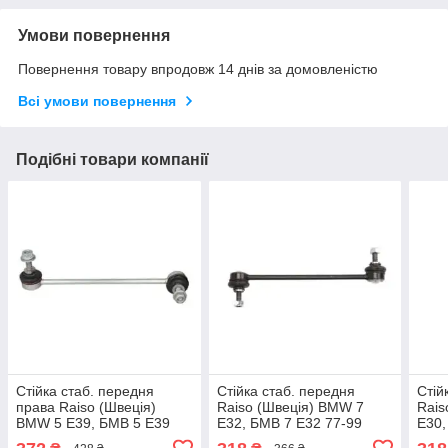
Умови повернення
Повернення товару впродовж 14 днів за домовленістю
Всі умови повернення
Подібні товари компанії
Стійка стаб. передня
Стійка стаб. передня
Стій
права Raiso (Швеція)
Raiso (Швеція) BMW 7
Rais
BMW 5 E39, БМВ 5 Е39
E32, БМВ 7 Е32 77-99
E30,
95-04 #RL-313662B
#RL-313582B UAFXJXW17
#RL