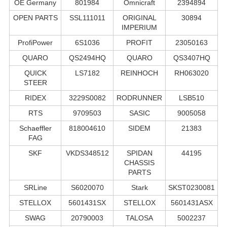
OE Germany
801984
Omnicraft
2394894
OPEN PARTS
SSL111011
ORIGINAL
30894
IMPERIUM
ProfiPower
6S1036
PROFIT
23050163
QUARO
QS2494HQ
QUARO
QS3407HQ
QUICK
LS7182
REINHOCH
RH063020
STEER
RIDEX
3229S0082
RODRUNNER
LSB510
RTS
9709503
SASIC
9005058
Schaeffler
818004610
SIDEM
21383
FAG
SKF
VKDS348512
SPIDAN
44195
CHASSIS
PARTS
SRLine
S6020070
Stark
SKST0230081
STELLOX
5601431SX
STELLOX
5601431ASX
SWAG
20790003
TALOSA
5002237