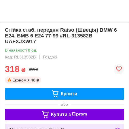
Стійка стаб. передня Raiso (Швеція) BMW 6
E24, БМВ 6 Е24 77-99 #RL-313582B
UAFXJXW17
В наявності 8 од.
Код: RL313582B
Роздріб
318
₴
366 ₴
Економія
48 ₴
Купити
або
Купити з