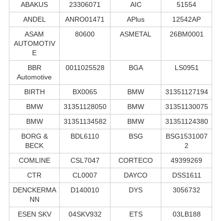
ABAKUS
23306071
AIC
51554
ANDEL
ANRO01471
APlus
12542AP
ASAM
80600
ASMETAL
26BM0001
AUTOMOTIV
E
BBR
0011025528
BGA
LS0951
Automotive
BIRTH
BX0065
BMW
31351127194
BMW
31351128050
BMW
31351130075
BMW
31351134582
BMW
31351124380
BORG &
BDL6110
BSG
BSG1531007
BECK
2
COMLINE
CSL7047
CORTECO
49399269
CTR
CL0007
DAYCO
DSS1611
DENCKERMA
D140010
DYS
3056732
NN
ESEN SKV
04SKV932
ETS
03LB188