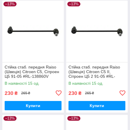
–13%
–13%
Стійка стаб. передня Raiso
Стійка стаб. передня Raiso
(Швеція) Citroen C5, Сітроен
(Швеція) Citroen C5 II,
Ц5 91-05 #RL-138860V
Сітроен Ц5 2 91-05 #RL-
UAPVVRP17
138860V UAQEZFD17
В наявності 15 од.
В наявності 15 од.
230
230
₴
₴
265 ₴
265 ₴
Купити
Купити
–13%
–13%