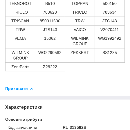
TEKNOROT
B510
TOPRAN
500150
TRICLO
783628
TRICLO
783634
TRISCAN
850011600
TRW
JTC143
TRW
JTS143
VAICO
V2070411
VEMA
15062
WILMINK
WG1992492
GROUP
WILMINK
WG2290582
ZEKKERT
SS1235
GROUP
ZentParts
Z29222
Приховати
Характеристики
Основні атрибути
Код запчастини
RL-313582B