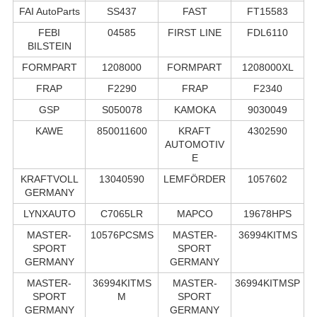
FAI AutoParts
SS437
FAST
FT15583
FEBI
04585
FIRST LINE
FDL6110
BILSTEIN
FORMPART
1208000
FORMPART
1208000XL
FRAP
F2290
FRAP
F2340
GSP
S050078
KAMOKA
9030049
KAWE
850011600
KRAFT
4302590
AUTOMOTIV
E
KRAFTVOLL
13040590
LEMFÖRDER
1057602
GERMANY
LYNXAUTO
C7065LR
MAPCO
19678HPS
MASTER-
10576PCSMS
MASTER-
36994KITMS
SPORT
SPORT
GERMANY
GERMANY
MASTER-
36994KITMS
MASTER-
36994KITMSP
SPORT
M
SPORT
GERMANY
GERMANY