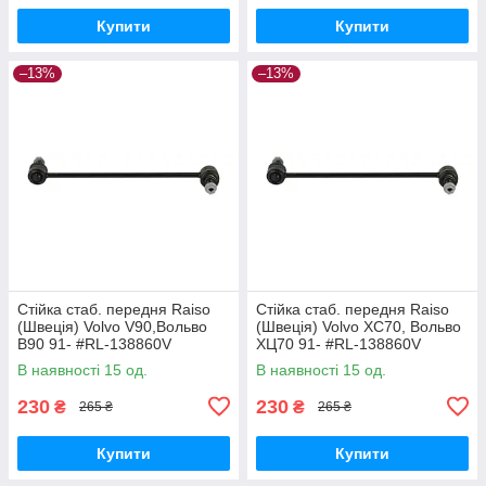
Купити
Купити
–13%
–13%
Стійка стаб. передня Raiso
Стійка стаб. передня Raiso
(Швеція) Volvo V90,Вольво
(Швеція) Volvo XC70, Вольво
В90 91- #RL-138860V
ХЦ70 91- #RL-138860V
UAQEZFD17
UAPVVRP17
В наявності 15 од.
В наявності 15 од.
230
230
₴
₴
265 ₴
265 ₴
Купити
Купити