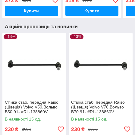
372
318
318
₴
₴
428 ₴
366 ₴
UAAOHLS17
Купити
Купити
Акційні пропозиції та новинки
–13%
–13%
Стійка стаб. передня Raiso
Стійка стаб. передня Raiso
(Швеція) Volvo V50,Вольво
(Швеція) Volvo V70,Вольво
В50 91- #RL-138860V
В70 91- #RL-138860V
UAYYIOR17
UAPVVRP17
В наявності 15 од.
В наявності 15 од.
230
230
₴
₴
265 ₴
265 ₴