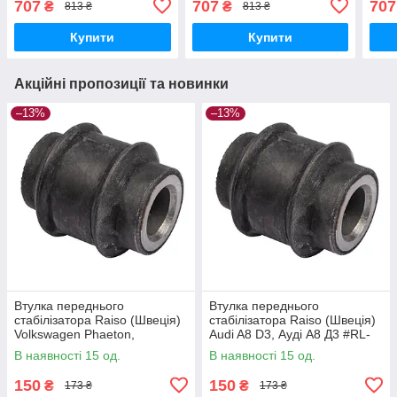
707
707
707
₴
₴
813 ₴
813 ₴
101231W UAZXUCC17
101231W UAWZCDS17
101
Купити
Купити
Акційні пропозиції та новинки
–13%
–13%
Втулка переднього
Втулка переднього
стабілізатора Raiso (Швеція)
стабілізатора Raiso (Швеція)
Volkswagen Phaeton,
Audi A8 D3, Ауді А8 Д3 #RL-
Фольксваген Фаетон #RL-
3D0317C UAPZJJK17
В наявності 15 од.
В наявності 15 од.
3D0317C UAPZJJK17
150
150
₴
₴
173 ₴
173 ₴