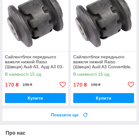
Сайлентблок переднього
Сайлентблок переднього
важеля нижній Raiso
важеля нижній Raiso
(Швеція) Audi A3, Ауді А3 03-
(Швеція) Audi A3 Convertible,
#RL-1K0182E UAJOXCK17
Ауді А3 08- #RL-1K0182E
В наявності 15 од.
В наявності 15 од.
UAQYMCO17
170
170
₴
₴
196 ₴
196 ₴
Купити
Купити
Показати ще
Про нас