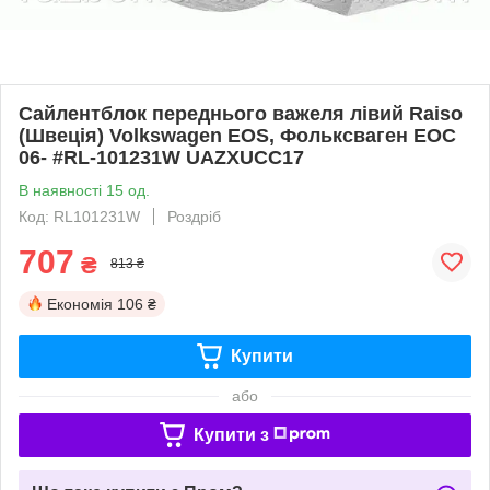
Сайлентблок переднього важеля лівий Raiso
(Швеція) Volkswagen EOS, Фольксваген ЕОС
06- #RL-101231W UAZXUCC17
В наявності 15 од.
Код: RL101231W
Роздріб
707
₴
813 ₴
Економія
106 ₴
Купити
або
Купити з