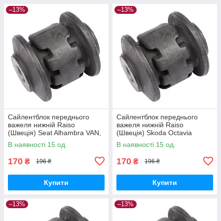
–13%
–13%
Сайлентблок переднього
Сайлентблок переднього
важеля нижній Raiso
важеля нижній Raiso
(Швеція) Seat Alhambra VAN,
(Швеція) Skoda Octavia
Сеат Алхамбра 10- #RL-
II,Шкода Октавія 2 04- #RL-
В наявності 15 од.
В наявності 15 од.
1K0182E UATCGWX17
1K0182E UAMRGHM17
170
170
₴
₴
196 ₴
196 ₴
Купити
Купити
–13%
–13%