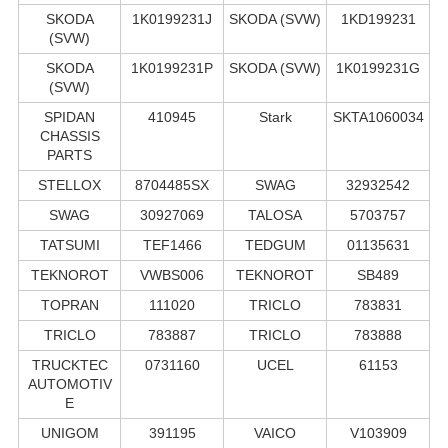
SKODA
1K0199231J
SKODA (SVW)
1KD199231
(SVW)
SKODA
1K0199231P
SKODA (SVW)
1K0199231G
(SVW)
SPIDAN
410945
Stark
SKTA1060034
CHASSIS
PARTS
STELLOX
8704485SX
SWAG
32932542
SWAG
30927069
TALOSA
5703757
TATSUMI
TEF1466
TEDGUM
01135631
TEKNOROT
VWBS006
TEKNOROT
SB489
TOPRAN
111020
TRICLO
783831
TRICLO
783887
TRICLO
783888
TRUCKTEC
0731160
UCEL
61153
AUTOMOTIV
E
UNIGOM
391195
VAICO
V103909