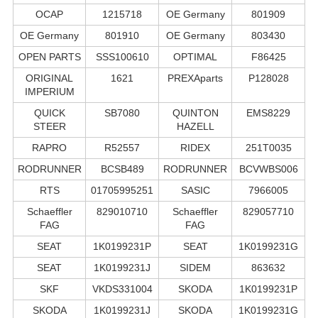
OCAP
1215718
OE Germany
801909
OE Germany
801910
OE Germany
803430
OPEN PARTS
SSS100610
OPTIMAL
F86425
ORIGINAL
1621
PREXAparts
P128028
IMPERIUM
QUICK
SB7080
QUINTON
EMS8229
STEER
HAZELL
RAPRO
R52557
RIDEX
251T0035
RODRUNNER
BCSB489
RODRUNNER
BCVWBS006
RTS
01705995251
SASIC
7966005
Schaeffler
829010710
Schaeffler
829057710
FAG
FAG
SEAT
1K0199231P
SEAT
1K0199231G
SEAT
1K0199231J
SIDEM
863632
SKF
VKDS331004
SKODA
1K0199231P
SKODA
1K0199231J
SKODA
1K0199231G