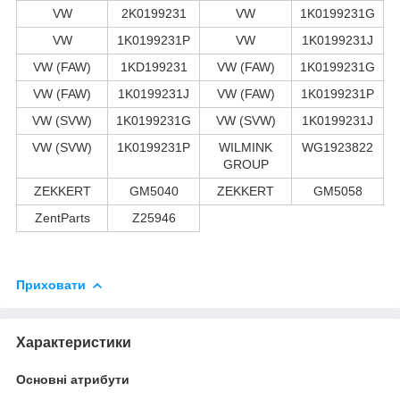
VW
2K0199231
VW
1K0199231G
VW
1K0199231P
VW
1K0199231J
VW (FAW)
1KD199231
VW (FAW)
1K0199231G
VW (FAW)
1K0199231J
VW (FAW)
1K0199231P
VW (SVW)
1K0199231G
VW (SVW)
1K0199231J
VW (SVW)
1K0199231P
WILMINK
WG1923822
GROUP
ZEKKERT
GM5040
ZEKKERT
GM5058
ZentParts
Z25946
Приховати
Характеристики
Основні атрибути