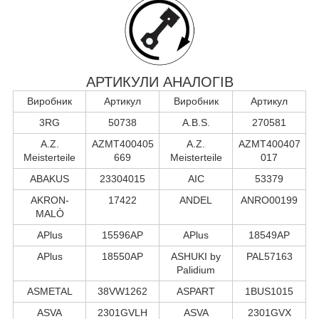
АРТИКУЛИ АНАЛОГІВ
Виробник
Артикул
Виробник
Артикул
3RG
50738
A.B.S.
270581
A.Z.
AZMT400405
A.Z.
AZMT400407
Meisterteile
669
Meisterteile
017
ABAKUS
23304015
AIC
53379
AKRON-
17422
ANDEL
ANRO00199
MALÒ
APlus
15596AP
APlus
18549AP
APlus
18550AP
ASHUKI by
PAL57163
Palidium
ASMETAL
38VW1262
ASPART
1BUS1015
ASVA
2301GVLH
ASVA
2301GVX