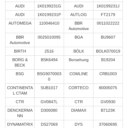
AUDI
1K0199231G
AUDI
1K0199231J
AUDI
1K0199231P
AUTLOG
FT2179
AUTOMEGA
110046410
BBR
0011022222
Automotive
BBR
0025010095
BGA
BU9607
Automotive
BIRTH
2516
BÖLK
BOLK070019
BORG &
BSK6494
Borsehung
B19204
BECK
BSG
BSG9070003
COMLINE
CRB1003
0
CONTINENTA
SUB1017
CORTECO
80005075
L CTAM
CTR
GV0847L
CTR
GV0930
DENCKERMA
D300080
DIAMAX
B7123K
NN
DYNAMATRIX
DS27069
DYS
37060695