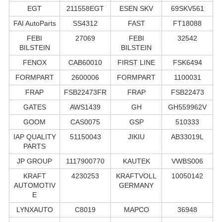
EGT
211558EGT
ESEN SKV
69SKV561
FAI AutoParts
SS4312
FAST
FT18088
FEBI
27069
FEBI
32542
BILSTEIN
BILSTEIN
FENOX
CAB60010
FIRST LINE
FSK6494
FORMPART
2600006
FORMPART
1100031
FRAP
FSB22473FR
FRAP
FSB22473
GATES
AWS1439
GH
GH559962V
GOOM
CAS0075
GSP
510333
IAP QUALITY
51150043
JIKIU
AB33019L
PARTS
JP GROUP
1117900770
KAUTEK
VWBS006
KRAFT
4230253
KRAFTVOLL
10050142
AUTOMOTIV
GERMANY
E
LYNXAUTO
C8019
MAPCO
36948