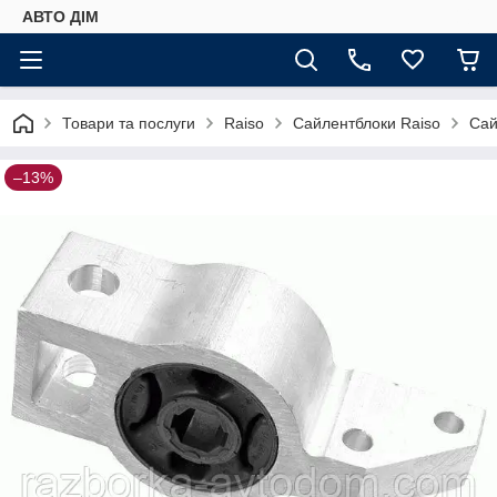
АВТО ДIМ
Товари та послуги
Raiso
Сайлентблоки Raiso
Сай
–13%