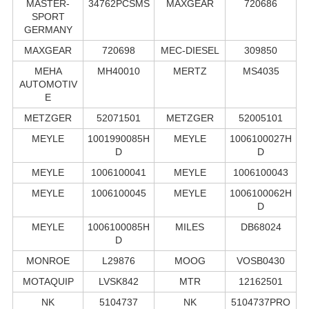
MASTER-
34762PCSMS
MAXGEAR
720686
SPORT
GERMANY
MAXGEAR
720698
MEC-DIESEL
309850
MEHA
MH40010
MERTZ
MS4035
AUTOMOTIV
E
METZGER
52071501
METZGER
52005101
MEYLE
1001990085H
MEYLE
1006100027H
D
D
MEYLE
1006100041
MEYLE
1006100043
MEYLE
1006100045
MEYLE
1006100062H
D
MEYLE
1006100085H
MILES
DB68024
D
MONROE
L29876
MOOG
VOSB0430
MOTAQUIP
LVSK842
MTR
12162501
NK
5104737
NK
5104737PRO