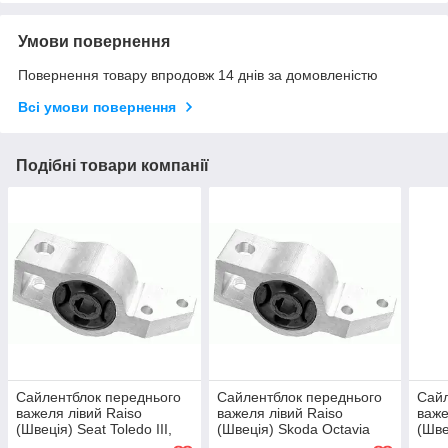
Умови повернення
Повернення товару впродовж 14 днів за домовленістю
Всі умови повернення
Подібні товари компанії
Сайлентблок переднього
Сайлентблок переднього
Сайл
важеля лівий Raiso
важеля лівий Raiso
важе
(Швеція) Seat Toledo III,
(Швеція) Skoda Octavia
(Шве
Сеат Толедо 3 04-09 #RL-
(A5), Октавія 04-13 #RL-
Cadd