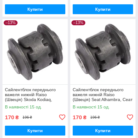
Купити
Купити
–13%
–13%
Сайлентблок переднього
Сайлентблок переднього
важеля нижній Raiso
важеля нижній Raiso
(Швеція) Skoda Kodiaq,
(Швеція) Seat Alhambra, Сеат
Шкода Кодьяк 16- #RL-
Алхамбра 10- #RL-1K0182E
В наявності 15 од.
В наявності 15 од.
1K0182E UAJMCRX17
UAVKUCS17
170
170
₴
₴
196 ₴
196 ₴
Купити
Купити