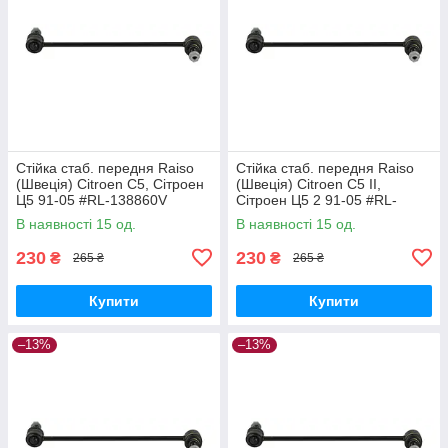
Стійка стаб. передня Raiso
Стійка стаб. передня Raiso
(Швеція) Citroen C5, Сітроен
(Швеція) Citroen C5 II,
Ц5 91-05 #RL-138860V
Сітроен Ц5 2 91-05 #RL-
UAPVVRP17
138860V UAQEZFD17
В наявності 15 од.
В наявності 15 од.
230
230
₴
₴
265 ₴
265 ₴
Купити
Купити
–13%
–13%