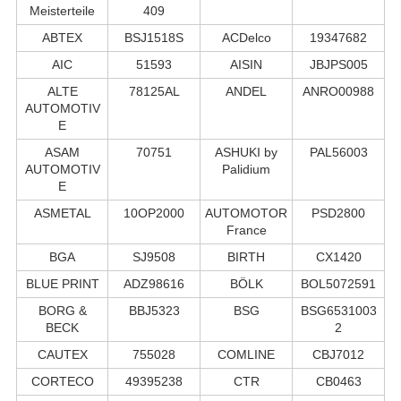
Meisterteile
409
ABTEX
BSJ1518S
ACDelco
19347682
AIC
51593
AISIN
JBJPS005
ALTE
78125AL
ANDEL
ANRO00988
AUTOMOTIV
E
ASAM
70751
ASHUKI by
PAL56003
AUTOMOTIV
Palidium
E
ASMETAL
10OP2000
AUTOMOTOR
PSD2800
France
BGA
SJ9508
BIRTH
CX1420
BLUE PRINT
ADZ98616
BÖLK
BOL5072591
BORG &
BBJ5323
BSG
BSG6531003
BECK
2
CAUTEX
755028
COMLINE
CBJ7012
CORTECO
49395238
CTR
CB0463