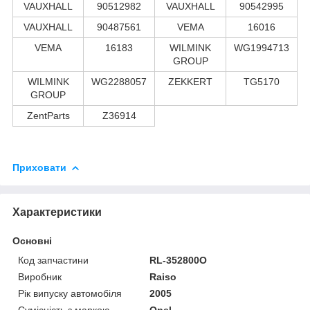
VAUXHALL
90512982
VAUXHALL
90542995
VAUXHALL
90487561
VEMA
16016
VEMA
16183
WILMINK
WG1994713
GROUP
WILMINK
WG2288057
ZEKKERT
TG5170
GROUP
ZentParts
Z36914
Приховати
Характеристики
Основні
Код запчастини
RL-352800O
Виробник
Raiso
Рік випуску автомобіля
2005
Сумісність з маркою
Opel