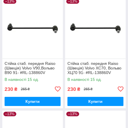
–13%
–13%
Стійка стаб. передня Raiso
Стійка стаб. передня Raiso
(Швеція) Volvo V90,Вольво
(Швеція) Volvo XC70, Вольво
В90 91- #RL-138860V
ХЦ70 91- #RL-138860V
UAQEZFD17
UAPVVRP17
В наявності 15 од.
В наявності 15 од.
230
230
₴
₴
265 ₴
265 ₴
Купити
Купити
–13%
–13%