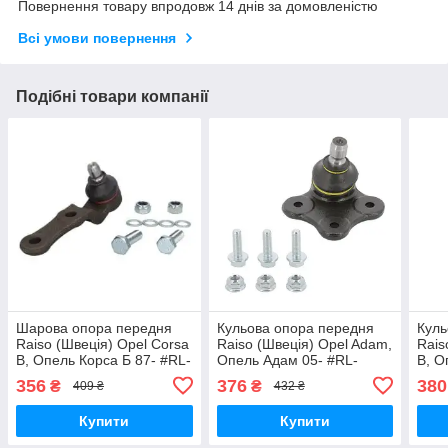
Повернення товару впродовж 14 днів за домовленістю
Всі умови повернення
Подібні товари компанії
Шарова опора передня
Кульова опора передня
Куль
Raiso (Швеція) Opel Corsa
Raiso (Швеція) Opel Adam,
Rais
B, Опель Корса Б 87- #RL-
Опель Адам 05- #RL-
B, О
160202O UAVCWEV17
352087O UAVHHMN17
457
356
376
380
₴
₴
409 ₴
432 ₴
Купити
Купити