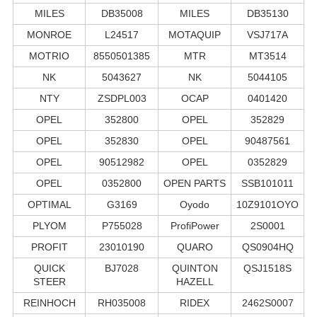
MILES
DB35008
MILES
DB35130
MONROE
L24517
MOTAQUIP
VSJ717A
MOTRIO
8550501385
MTR
MT3514
NK
5043627
NK
5044105
NTY
ZSDPL003
OCAP
0401420
OPEL
352800
OPEL
352829
OPEL
352830
OPEL
90487561
OPEL
90512982
OPEL
0352829
OPEL
0352800
OPEN PARTS
SSB101011
OPTIMAL
G3169
Oyodo
10Z9101OYO
PLYOM
P755028
ProfiPower
2S0001
PROFIT
23010190
QUARO
QS0904HQ
QUICK
BJ7028
QUINTON
QSJ1518S
STEER
HAZELL
REINHOCH
RH035008
RIDEX
2462S0007