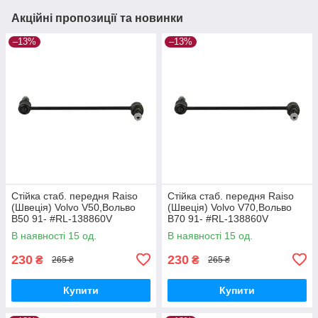
Акційні пропозиції та новинки
–13%
–13%
Стійка стаб. передня Raiso
Стійка стаб. передня Raiso
(Швеція) Volvo V50,Вольво
(Швеція) Volvo V70,Вольво
В50 91- #RL-138860V
В70 91- #RL-138860V
UAYYIOR17
UAPVVRP17
В наявності 15 од.
В наявності 15 од.
230
230
₴
₴
265 ₴
265 ₴
Купити
Купити