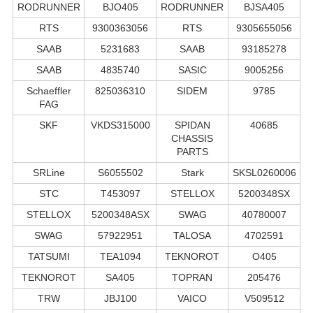
RODRUNNER
BJO405
RODRUNNER
BJSA405
RTS
9300363056
RTS
9305655056
SAAB
5231683
SAAB
93185278
SAAB
4835740
SASIC
9005256
Schaeffler
825036310
SIDEM
9785
FAG
SKF
VKDS315000
SPIDAN
40685
CHASSIS
PARTS
SRLine
S6055502
Stark
SKSL0260006
STC
T453097
STELLOX
5200348SX
STELLOX
5200348ASX
SWAG
40780007
SWAG
57922951
TALOSA
4702591
TATSUMI
TEA1094
TEKNOROT
O405
TEKNOROT
SA405
TOPRAN
205476
TRW
JBJ100
VAICO
V509512