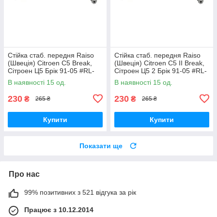
Стійка стаб. передня Raiso
Стійка стаб. передня Raiso
(Швеція) Citroen C5 Break,
(Швеція) Citroen C5 II Break,
Сітроен Ц5 Брік 91-05 #RL-
Сітроен Ц5 2 Брік 91-05 #RL-
138860V UAVEXLV17
138860V UADNZPA17
В наявності 15 од.
В наявності 15 од.
230
230
₴
₴
265 ₴
265 ₴
Купити
Купити
Показати ще
Про нас
99% позитивних з 521 відгука за рік
Працює з 10.12.2014