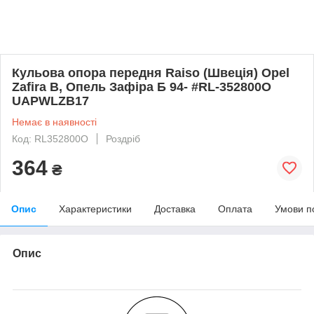
Кульова опора передня Raiso (Швеція) Opel
Zafira B, Опель Зафіра Б 94- #RL-352800O
UAPWLZB17
Немає в наявності
Код: RL352800O
Роздріб
364
₴
Опис
Характеристики
Доставка
Оплата
Умови п
Опис