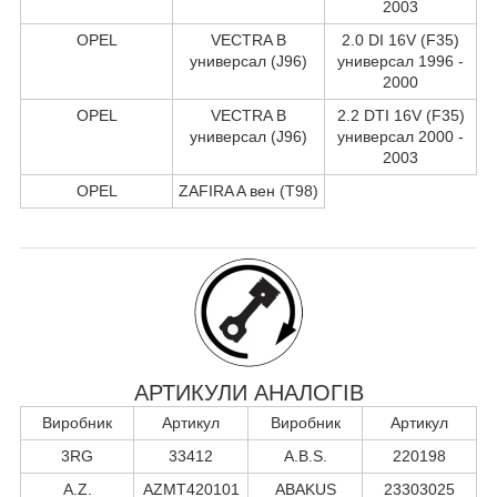
2003
OPEL
VECTRA B
2.0 DI 16V (F35)
универсал (J96)
универсал 1996 -
2000
OPEL
VECTRA B
2.2 DTI 16V (F35)
универсал (J96)
универсал 2000 -
2003
OPEL
ZAFIRA A вен (T98)
АРТИКУЛИ АНАЛОГІВ
Виробник
Артикул
Виробник
Артикул
3RG
33412
A.B.S.
220198
A.Z.
AZMT420101
ABAKUS
23303025