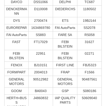
DAYCO
DSS1066
DELPHI
TC687
DENCKERMA
D110008
DIEDERICHS
1180502
NN
DYS
2700474
ETS
19BJ144
EUROREPAR
1634869780
FAI AutoParts
SS2078
FAI AutoParts
SS883
FARE SA
RS058
FAST
FT17029
FEBI
31627
BILSTEIN
FEBI
22951
FEBI
02271
BILSTEIN
BILSTEIN
FENOX
BJ10151
FIRST LINE
FBJ5323
FORMPART
2004013
FRAP
F1566
GENERAL
90512982
GENERAL
90487561
MOTORS
MOTORS
GOOM
BA0043
GSP
S080186
HERTH+BUS
J4860832
IAP QUALITY
50609040
S
PARTS