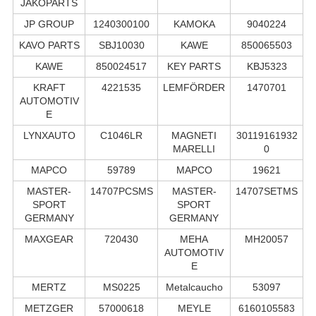
JAKOPARTS
JP GROUP
1240300100
KAMOKA
9040224
KAVO PARTS
SBJ10030
KAWE
850065503
KAWE
850024517
KEY PARTS
KBJ5323
KRAFT
4221535
LEMFÖRDER
1470701
AUTOMOTIV
E
LYNXAUTO
C1046LR
MAGNETI
30119161932
MARELLI
0
MAPCO
59789
MAPCO
19621
MASTER-
14707PCSMS
MASTER-
14707SETMS
SPORT
SPORT
GERMANY
GERMANY
MAXGEAR
720430
MEHA
MH20057
AUTOMOTIV
E
MERTZ
MS0225
Metalcaucho
53097
METZGER
57000618
MEYLE
6160105583