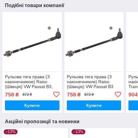
Подібні товари компанії
Рульова тяга права (З
Рульова тяга права (З
Руль
наконечником) Raiso
наконечником) Raiso
накі
(Швеція) VW Passat B3,
(Швеція) VW Passat B3
Tran
Фольксваген Пасат Б3
Variant, Пасат Б3 #RL-
Тран
758
758
904
₴
₴
872 ₴
872 ₴
#RL-357804W UARIIQN17
357804W UAKJRVL17
#RL
UAS
Купити
Купити
Акційні пропозиції та новинки
–13%
–13%