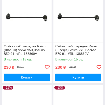
Стійка стаб. передня Raiso
Стійка стаб. передня Raiso
(Швеція) Volvo V50,Вольво
(Швеція) Volvo V70,Вольво
В50 91- #RL-138860V
В70 91- #RL-138860V
UAYYIOR17
UAPVVRP17
В наявності 15 од.
В наявності 15 од.
230
230
₴
₴
265 ₴
265 ₴
Купити
Купити
–13%
–13%