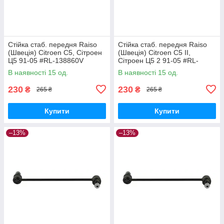
Стійка стаб. передня Raiso
Стійка стаб. передня Raiso
(Швеція) Citroen C5, Сітроен
(Швеція) Citroen C5 II,
Ц5 91-05 #RL-138860V
Сітроен Ц5 2 91-05 #RL-
UAPVVRP17
138860V UAQEZFD17
В наявності 15 од.
В наявності 15 од.
230
230
₴
₴
265 ₴
265 ₴
Купити
Купити
–13%
–13%