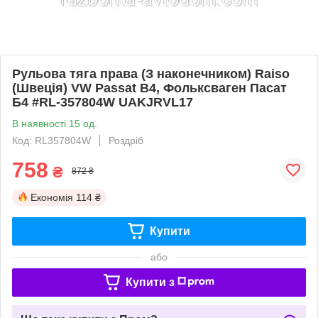
Рульова тяга права (З наконечником) Raiso
(Швеція) VW Passat B4, Фольксваген Пасат
Б4 #RL-357804W UAKJRVL17
В наявності 15 од.
Код: RL357804W
Роздріб
758
₴
872 ₴
Економія
114 ₴
Купити
або
Купити з