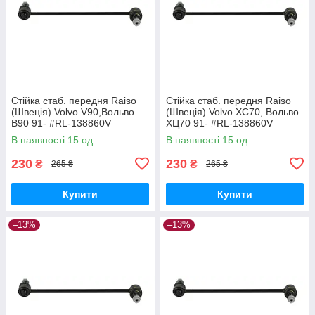
Стійка стаб. передня Raiso
Стійка стаб. передня Raiso
(Швеція) Volvo V90,Вольво
(Швеція) Volvo XC70, Вольво
В90 91- #RL-138860V
ХЦ70 91- #RL-138860V
UAQEZFD17
UAPVVRP17
В наявності 15 од.
В наявності 15 од.
230
230
₴
₴
265 ₴
265 ₴
Купити
Купити
–13%
–13%