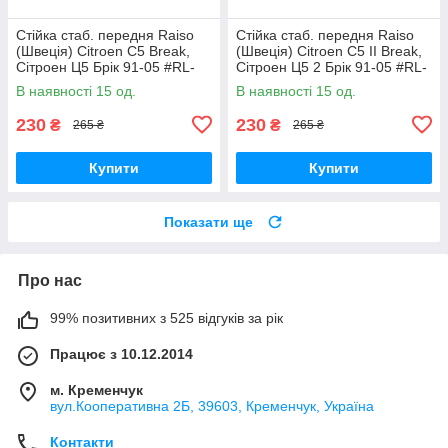
Стійка стаб. передня Raiso
Стійка стаб. передня Raiso
(Швеція) Citroen C5 Break,
(Швеція) Citroen C5 II Break,
Сітроен Ц5 Брік 91-05 #RL-
Сітроен Ц5 2 Брік 91-05 #RL-
138860V UAVEXLV17
138860V UADNZPA17
В наявності 15 од.
В наявності 15 од.
230
230
₴
₴
265 ₴
265 ₴
Купити
Купити
Показати ще
Про нас
99% позитивних з 525 відгуків за рік
Працює з 10.12.2014
м. Кременчук
вул.Кооперативна 2Б, 39603, Кременчук, Україна
Контакти