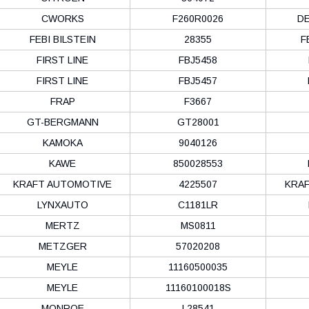
CWORKS
F260R0026
D
FEBI BILSTEIN
28355
F
FIRST LINE
FBJ5458
FIRST LINE
FBJ5457
FRAP
F3667
GT-BERGMANN
GT28001
KAMOKA
9040126
KAWE
850028553
KRAFT AUTOMOTIVE
4225507
KRA
LYNXAUTO
C1181LR
MERTZ
MS0811
METZGER
57020208
MEYLE
11160500035
MEYLE
11160100018S
MONROE
L28541