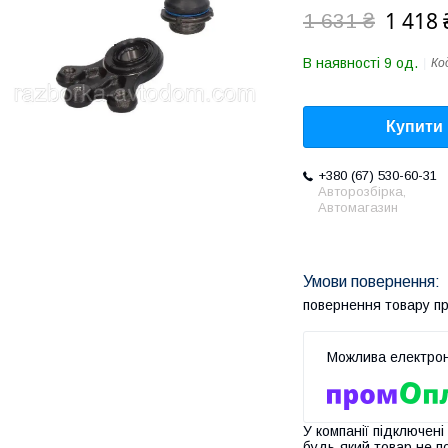
1 418 
1 631 ₴
В наявності 9 од.
Ко
Купити
+380 (67) 530-60-31
Авторозбірка,
Автомагазин
повернення товару п
У компанії підключені
будь-який товар не п