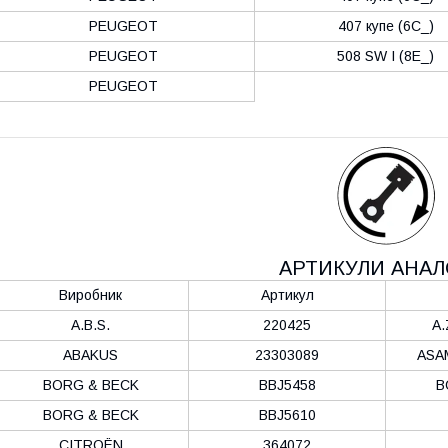
PEUGEOT
407 купе (6C_)
PEUGEOT
508 SW I (8E_)
PEUGEOT
АРТИКУЛИ АНАЛ
Виробник
Артикул
A.B.S.
220425
A.
ABAKUS
23303089
ASA
BORG & BECK
BBJ5458
B
BORG & BECK
BBJ5610
CITROËN
364072