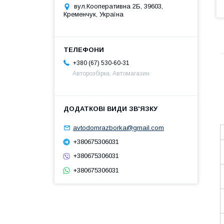
вул.Кооперативна 2Б, 39603,
Кременчук, Україна
+380 (67) 530-60-31
Авторозбірка, Автомагазин
avtodomrazborka@gmail.com
+380675306031
+380675306031
+380675306031