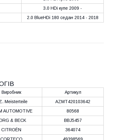
3.0 HDi купе 2009 -
2.0 BlueHDi 180 седан 2014 - 2018
ОГІВ
Виробник
Артикул
Z. Meisterteile
AZMT420103642
M AUTOMOTIVE
80568
ORG & BECK
BBJ5457
CITROËN
364074
CORTECO
49398569