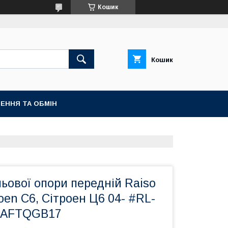
Кошик
Кошик
ЕННЯ ТА ОБМІН
ьової опори передній Raiso
roen C6, Сітроен Ц6 04- #RL-
 UAFTQGB17