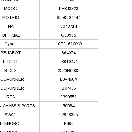
MOOG
PEBJ3323
MOTRIO
8550507044
NK
5043714
OPTIMAL
G3958S
Oyodo
10Z9161OYO
PEUGEOT
364074
PROFIT
23010471
RIDEX
2523R0003
RODRUNNER
BJP460A
RODRUNNER
BJP465
RTS
9390551
N CHASSIS PARTS
50584
SWAG
62928355
TEKNOROT
P460