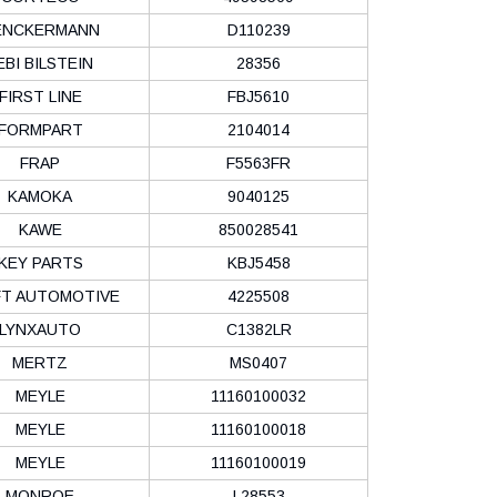
ENCKERMANN
D110239
EBI BILSTEIN
28356
FIRST LINE
FBJ5610
FORMPART
2104014
FRAP
F5563FR
KAMOKA
9040125
KAWE
850028541
KEY PARTS
KBJ5458
FT AUTOMOTIVE
4225508
LYNXAUTO
C1382LR
MERTZ
MS0407
MEYLE
11160100032
MEYLE
11160100018
MEYLE
11160100019
MONROE
L28553