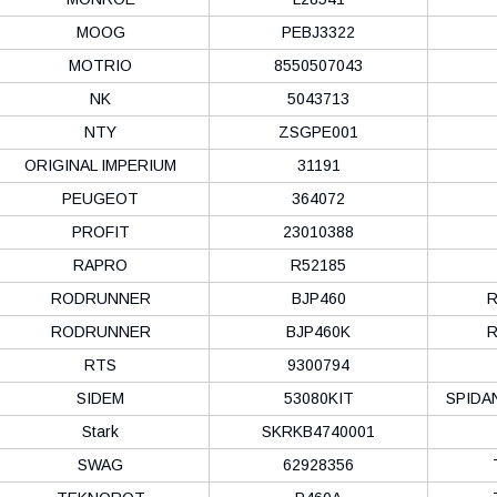
MOOG
PEBJ3322
MOTRIO
8550507043
NK
5043713
NTY
ZSGPE001
ORIGINAL IMPERIUM
31191
PEUGEOT
364072
PROFIT
23010388
RAPRO
R52185
RODRUNNER
BJP460
RODRUNNER
BJP460K
RTS
9300794
SIDEM
53080KIT
SPIDA
Stark
SKRKB4740001
SWAG
62928356