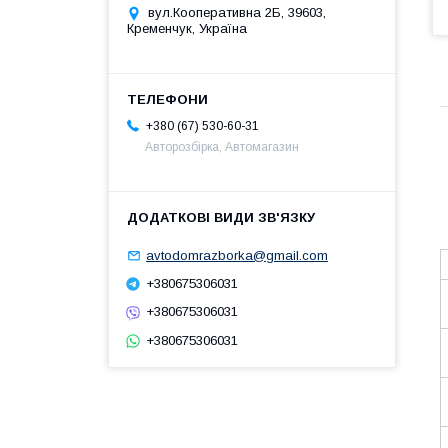
вул.Кооперативна 2Б, 39603,
Кременчук, Україна
+380 (67) 530-60-31
Авторозбірка, Автомагазин
avtodomrazborka@gmail.com
+380675306031
+380675306031
+380675306031