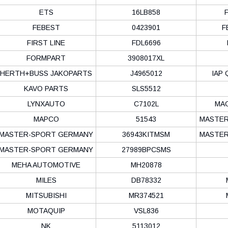
ETS
16LB858
F
FEBEST
0423901
F
FIRST LINE
FDL6696
FORMPART
3908017XL
HERTH+BUSS JAKOPARTS
J4965012
IAP 
KAVO PARTS
SLS5512
LYNXAUTO
C7102L
MAG
MAPCO
51543
MASTER
MASTER-SPORT GERMANY
36943KITMSM
MASTER
MASTER-SPORT GERMANY
27989BPCSMS
MEHA AUTOMOTIVE
MH20878
MILES
DB78332
MITSUBISHI
MR374521
MOTAQUIP
VSL836
NK
5113012