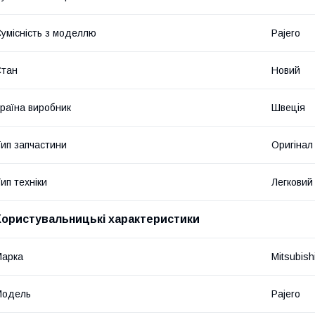
умісність з моделлю
Pajero
Стан
Новий
раїна виробник
Швеція
ип запчастини
Оригінал
ип техніки
Легковий
Користувальницькі характеристики
Марка
Mitsubish
Мoдель
Pajero