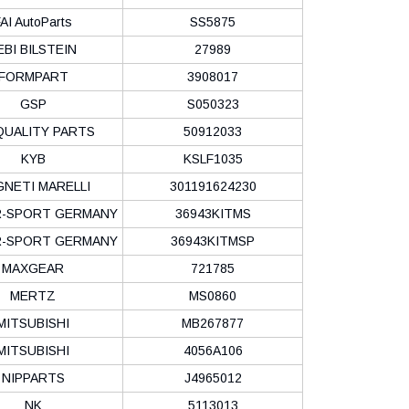
AI AutoParts
SS5875
EBI BILSTEIN
27989
FORMPART
3908017
GSP
S050323
QUALITY PARTS
50912033
KYB
KSLF1035
NETI MARELLI
301191624230
-SPORT GERMANY
36943KITMS
-SPORT GERMANY
36943KITMSP
MAXGEAR
721785
MERTZ
MS0860
MITSUBISHI
MB267877
MITSUBISHI
4056A106
NIPPARTS
J4965012
NK
5113013