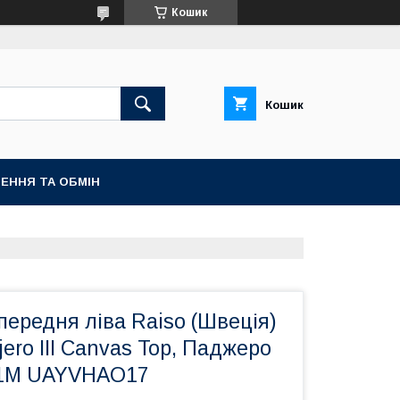
Кошик
Кошик
ЕННЯ ТА ОБМІН
 передня ліва Raiso (Швеція)
jero III Canvas Top, Паджеро
21M UAYVHAO17