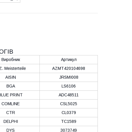
ОГІВ
Виробник
Артикул
Z. Meisterteile
AZMT420104698
AISIN
JRSMI008
BGA
LS6106
BLUE PRINT
ADC48511
COMLINE
CSL5025
CTR
CL0379
DELPHI
TC1589
DYS
3073749