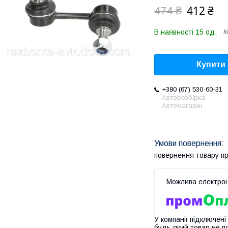
412 ₴
474 ₴
В наявності 15 од.
К
Купити
+380 (67) 530-60-31
Авторозбірка,
Автомагазин
повернення товару п
У компанії підключені
будь-який товар не п