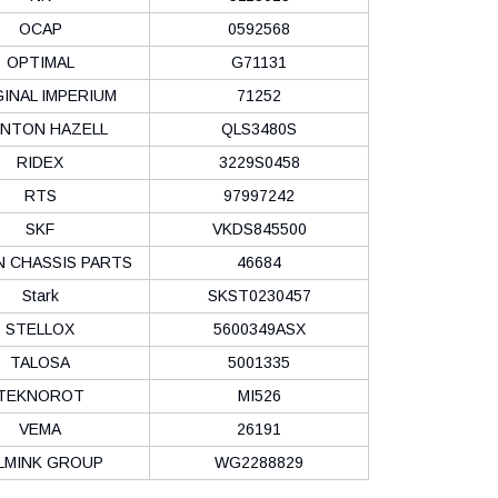
OCAP
0592568
OPTIMAL
G71131
INAL IMPERIUM
71252
INTON HAZELL
QLS3480S
RIDEX
3229S0458
RTS
97997242
SKF
VKDS845500
N CHASSIS PARTS
46684
Stark
SKST0230457
STELLOX
5600349ASX
TALOSA
5001335
TEKNOROT
MI526
VEMA
26191
LMINK GROUP
WG2288829