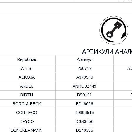
АРТИКУЛИ АНАЛ
Виробник
Артикул
A.B.S.
260719
A.
ACKOJA
A379549
ANDEL
ANRO02445
BIRTH
BS0101
BORG & BECK
BDL6696
CORTECO
49396515
DAYCO
DSS3056
DENCKERMANN
D140355