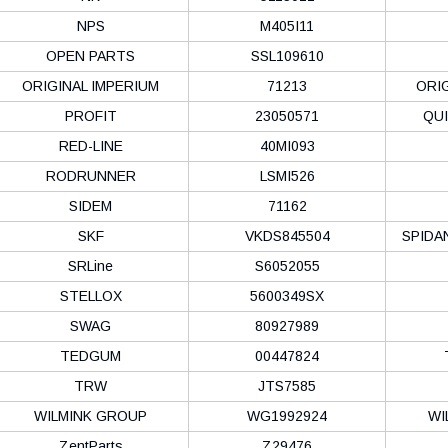
NPS
M405I11
OPEN PARTS
SSL109610
ORIGINAL IMPERIUM
71213
ORIG
PROFIT
23050571
QU
RED-LINE
40MI093
RODRUNNER
LSMI526
SIDEM
71162
SKF
VKDS845504
SPIDA
SRLine
S6052055
STELLOX
5600349SX
SWAG
80927989
TEDGUM
00447824
TRW
JTS7585
WILMINK GROUP
WG1992924
WI
ZentParts
Z29476