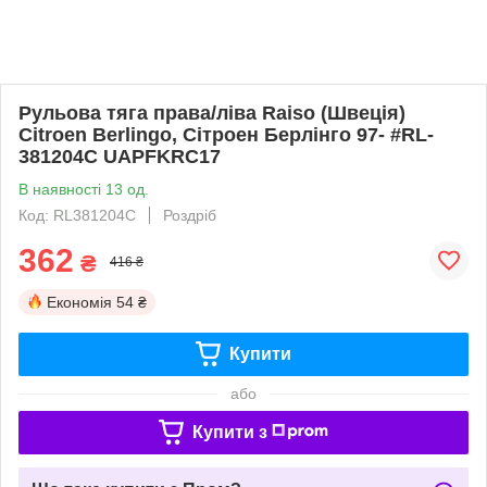
Рульова тяга права/ліва Raiso (Швеція)
Citroen Berlingo, Сітроен Берлінго 97- #RL-
381204C UAPFKRC17
В наявності 13 од.
Код: RL381204C
Роздріб
362
₴
416 ₴
Економія
54 ₴
Купити
або
Купити з