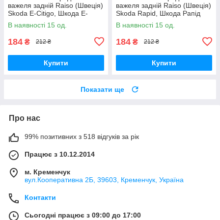
важеля задній Raiso (Швеція)
важеля задній Raiso (Швеція)
Skoda E-Citigo, Шкода Е-
Skoda Rapid, Шкода Рапід
Сітіго 19-21 #RL-1J0181C
12- #RL-1J0181C
В наявності 15 од.
В наявності 15 од.
UAFPKWX17
UAUVDCX17
184
184
₴
₴
212 ₴
212 ₴
Купити
Купити
Показати ще
Про нас
99% позитивних з 518 відгуків за рік
Працює з 10.12.2014
м. Кременчук
вул.Кооперативна 2Б, 39603, Кременчук, Україна
Контакти
Сьогодні працює з 09:00 до 17:00