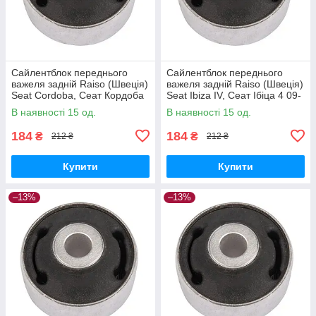
Сайлентблок переднього
Сайлентблок переднього
важеля задній Raiso (Швеція)
важеля задній Raiso (Швеція)
Seat Cordoba, Сеат Кордоба
Seat Ibiza IV, Сеат Ібіца 4 09-
02-09 #RL-1J0181C
17 #RL-1J0181C UAZQVIQ17
В наявності 15 од.
В наявності 15 од.
UARGVMW17
184
184
₴
₴
212 ₴
212 ₴
Купити
Купити
–13%
–13%