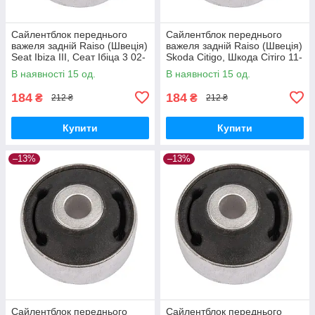
Сайлентблок переднього
Сайлентблок переднього
важеля задній Raiso (Швеція)
важеля задній Raiso (Швеція)
Seat Ibiza III, Сеат Ібіца 3 02-
Skoda Citigo, Шкода Сітіго 11-
09 #RL-1J0181C UATHEZW17
#RL-1J0181C UAVBYFU17
В наявності 15 од.
В наявності 15 од.
184
184
₴
₴
212 ₴
212 ₴
Купити
Купити
–13%
–13%
Сайлентблок переднього
Сайлентблок переднього