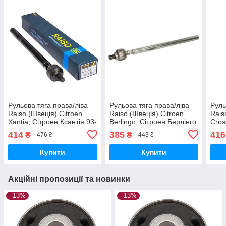
Рульова тяга права/ліва
Рульова тяга права/ліва
Руль
Raiso (Швеція) Citroen
Raiso (Швеція) Citroen
Rais
Xantia, Сітроен Ксантія 93-
Berlingo, Сітроен Берлінго
Cros
04 #RL-381209P
91-15 #RL-3812C0C
Сітр
414
385
416
₴
₴
476 ₴
443 ₴
UAOURGQ17
UAUYVQJ17
442
Купити
Купити
Акційні пропозиції та новинки
–13%
–13%