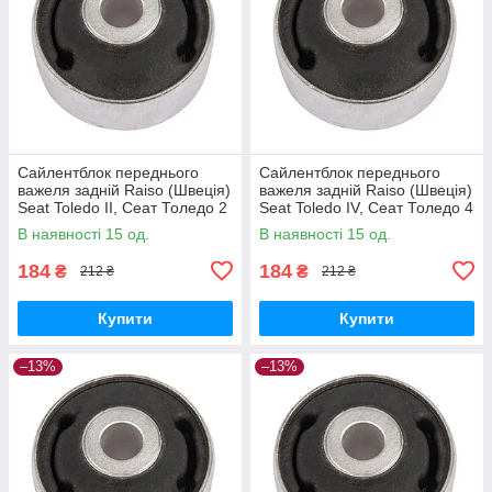
Сайлентблок переднього
Сайлентблок переднього
важеля задній Raiso (Швеція)
важеля задній Raiso (Швеція)
Seat Toledo II, Сеат Толедо 2
Seat Toledo IV, Сеат Толедо 4
99-06 #RL-1J0181C
12- #RL-1J0181C
В наявності 15 од.
В наявності 15 од.
UAZRLAQ17
UAFPKWX17
184
184
₴
₴
212 ₴
212 ₴
Купити
Купити
–13%
–13%